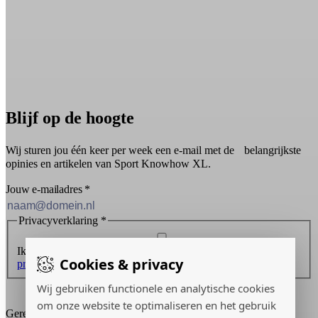
Blijf op de hoogte
Wij sturen jou één keer per week een e-mail met de belangrijkste
opinies en artikelen van Sport Knowhow XL.
Jouw e-mailadres
*
Privacyverklaring
*
Ik ontvang graag de nieuwsbrief en ga akkoord met de
Cookies & privacy
privacyverklaring
.
Wij gebruiken functionele en analytische cookies
Inschrijven
om onze website te optimaliseren en het gebruik
Gerealiseerd door: