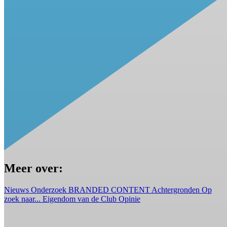
Meer over:
Nieuws
Onderzoek
BRANDED CONTENT
Achtergronden
Op
zoek naar...
Eigendom van de Club
Opinie