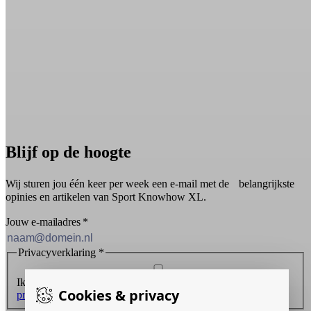
Blijf op de hoogte
Wij sturen jou één keer per week een e-mail met de belangrijkste
opinies en artikelen van Sport Knowhow XL.
Jouw e-mailadres
*
Privacyverklaring
*
Ik ontvang graag de nieuwsbrief en ga akkoord met de
Cookies & privacy
privacyverklaring
.