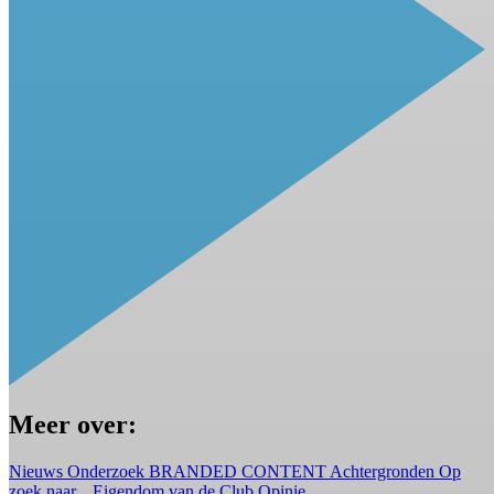
Meer over:
Nieuws
Onderzoek
BRANDED CONTENT
Achtergronden
Op
zoek naar...
Eigendom van de Club
Opinie