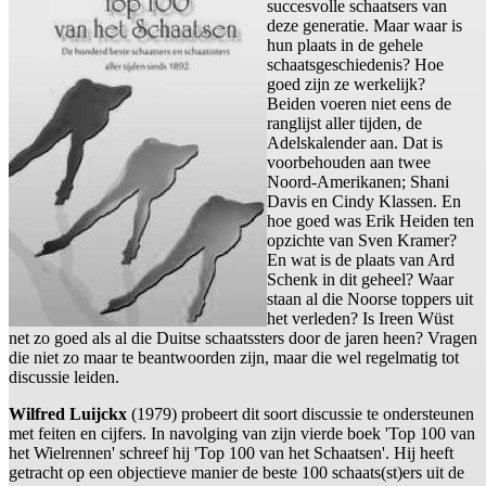
succesvolle schaatsers van
deze generatie. Maar waar is
hun plaats in de gehele
schaatsgeschiedenis? Hoe
goed zijn ze werkelijk?
Beiden voeren niet eens de
ranglijst aller tijden, de
Adelskalender aan. Dat is
voorbehouden aan twee
Noord-Amerikanen; Shani
Davis en Cindy Klassen. En
hoe goed was Erik Heiden ten
opzichte van Sven Kramer?
En wat is de plaats van Ard
Schenk in dit geheel? Waar
staan al die Noorse toppers uit
het verleden? Is Ireen Wüst
net zo goed als al die Duitse schaatssters door de jaren heen? Vragen
die niet zo maar te beantwoorden zijn, maar die wel regelmatig tot
discussie leiden.
Wilfred Luijckx
(1979) probeert dit soort discussie te ondersteunen
met feiten en cijfers. In navolging van zijn vierde boek 'Top 100 van
het Wielrennen' schreef hij 'Top 100 van het Schaatsen'. Hij heeft
getracht op een objectieve manier de beste 100 schaats(st)ers uit de