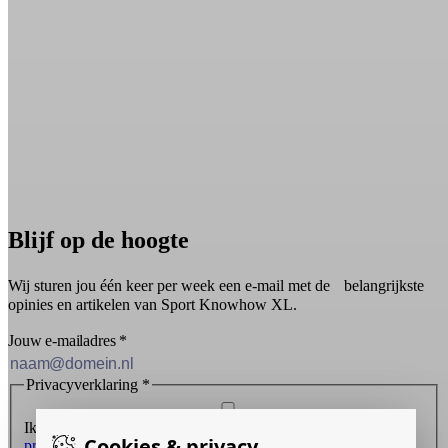
Blijf op de hoogte
Wij sturen jou één keer per week een e-mail met de belangrijkste
opinies en artikelen van Sport Knowhow XL.
Jouw e-mailadres
*
Privacyverklaring
*
Ik ontvang graag de nieuwsbrief en ga akkoord met de
Cookies & privacy
privacyverklaring
.