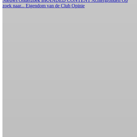
Nieuws
Onderzoek
BRANDED CONTENT
Achtergronden
Op
zoek naar...
Eigendom van de Club
Opinie