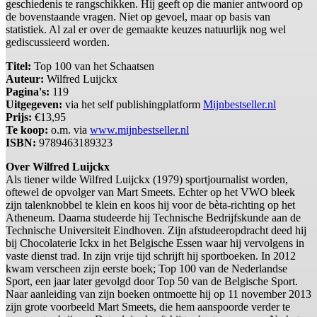
geschiedenis te rangschikken. Hij geeft op die manier antwoord op
de bovenstaande vragen. Niet op gevoel, maar op basis van
statistiek. Al zal er over de gemaakte keuzes natuurlijk nog wel
gediscussieerd worden.
Titel:
Top 100 van het Schaatsen
Auteur:
Wilfred Luijckx
Pagina's:
119
Uitgegeven:
via het self publishingplatform
Mijnbestseller.nl
Prijs:
€13,95
Te koop:
o.m. via
www.mijnbestseller.nl
ISBN:
9789463189323
Over Wilfred Luijckx
Als tiener wilde Wilfred Luijckx (1979) sportjournalist worden,
oftewel de opvolger van Mart Smeets. Echter op het VWO bleek
zijn talenknobbel te klein en koos hij voor de bèta-richting op het
Atheneum. Daarna studeerde hij Technische Bedrijfskunde aan de
Technische Universiteit Eindhoven. Zijn afstudeeropdracht deed hij
bij Chocolaterie Ickx in het Belgische Essen waar hij vervolgens in
vaste dienst trad. In zijn vrije tijd schrijft hij sportboeken. In 2012
kwam verscheen zijn eerste boek; Top 100 van de Nederlandse
Sport, een jaar later gevolgd door Top 50 van de Belgische Sport.
Naar aanleiding van zijn boeken ontmoette hij op 11 november 2013
zijn grote voorbeeld Mart Smeets, die hem aanspoorde verder te