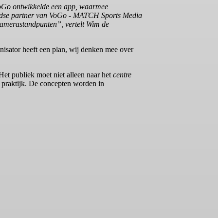
f VoGo ontwikkelde een app, waarmee
rlandse partner van VoGo - MATCH Sports Media
e camerastandpunten”, vertelt Wim de
isator heeft een plan, wij denken mee over
t publiek moet niet alleen naar het
centre
 praktijk. De concepten worden in