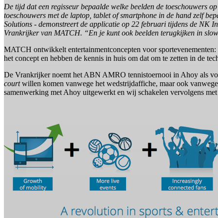
De tijd dat een regisseur bepaalde welke beelden de toeschouwers op
toeschouwers met de laptop, tablet of smartphone in de hand zelf b
Solutions - demonstreert de applicatie op 22 februari tijdens de NK I
Vrankrijker van MATCH. “En je kunt ook beelden terugkijken in slow m
MATCH ontwikkelt entertainmentconcepten voor sportevenementen: “Dat
het concept en hebben de kennis in huis om dat om te zetten in de te
De Vrankrijker noemt het ABN AMRO tennistoernooi in Ahoy als voorb
court
willen komen vanwege het wedstrijdaffiche, maar ook vanwege h
samenwerking met Ahoy uitgewerkt en wij schakelen vervolgens met t