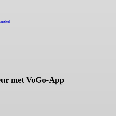
randed
seur met VoGo-App