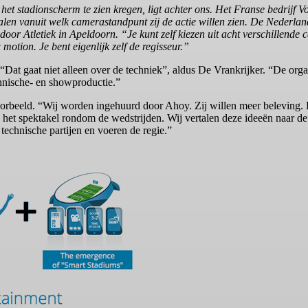
 het stadionscherm te zien kregen, ligt achter ons. Het Franse bedrij
epalen vanuit welk camerastandpunt zij de actie willen zien. De Nede
ndoor Atletiek in Apeldoorn. “Je kunt zelf kiezen uit acht verschillend
otion. Je bent eigenlijk zelf de regisseur.”
 gaat niet alleen over de techniek”, aldus De Vrankrijker. “De organ
chnische- en showproductie.”
eeld. “Wij worden ingehuurd door Ahoy. Zij willen meer beleving. He
et spektakel rondom de wedstrijden. Wij vertalen deze ideeën naar de
echnische partijen en voeren de regie.”