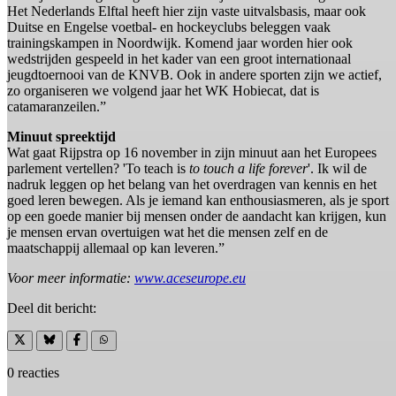
Het Nederlands Elftal heeft hier zijn vaste uitvalsbasis, maar ook
Duitse en Engelse voetbal- en hockeyclubs beleggen vaak
trainingskampen in Noordwijk. Komend jaar worden hier ook
wedstrijden gespeeld in het kader van een groot internationaal
jeugdtoernooi van de KNVB. Ook in andere sporten zijn we actief,
zo organiseren we volgend jaar het WK Hobiecat, dat is
catamaranzeilen.”
Minuut spreektijd
Wat gaat Rijpstra op 16 november in zijn minuut aan het Europees
parlement vertellen? 'To teach is
to touch a life forever
'. Ik wil de
nadruk leggen op het belang van het overdragen van kennis en het
goed leren bewegen. Als je iemand kan enthousiasmeren, als je sport
op een goede manier bij mensen onder de aandacht kan krijgen, kun
je mensen ervan overtuigen wat het die mensen zelf en de
maatschappij allemaal op kan leveren.”
Voor meer informatie:
www.aceseurope.eu
Deel dit bericht:
0 reacties