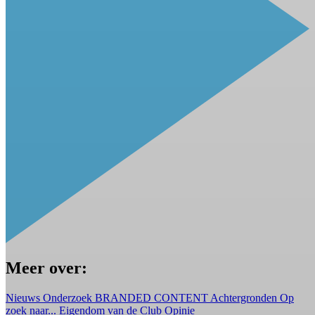
Meer over:
Nieuws
Onderzoek
BRANDED CONTENT
Achtergronden
Op
zoek naar...
Eigendom van de Club
Opinie