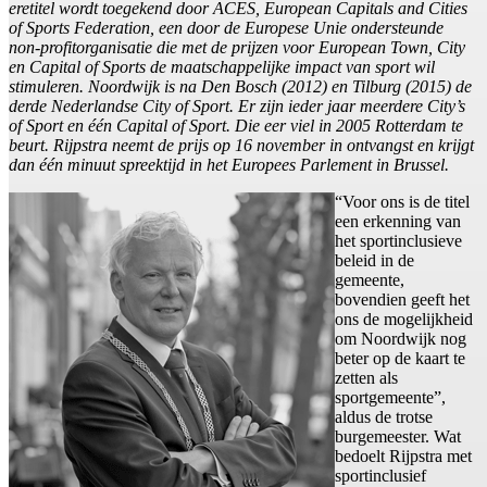
eretitel wordt toegekend door ACES, European Capitals and Cities
of Sports Federation, een door de Europese Unie ondersteunde
non-profitorganisatie die met de prijzen voor European Town, City
en Capital of Sports de maatschappelijke impact van sport wil
stimuleren. Noordwijk is na Den Bosch (2012) en Tilburg (2015) de
derde Nederlandse City of Sport. Er zijn ieder jaar meerdere City’s
of Sport en één Capital of Sport. Die eer viel in 2005 Rotterdam te
beurt. Rijpstra neemt de prijs op 16 november in ontvangst en krijgt
dan één minuut spreektijd in het Europees Parlement in Brussel.
“Voor ons is de titel
een erkenning van
het sportinclusieve
beleid in de
gemeente,
bovendien geeft het
ons de mogelijkheid
om Noordwijk nog
beter op de kaart te
zetten als
sportgemeente”,
aldus de trotse
burgemeester. Wat
bedoelt Rijpstra met
sportinclusief