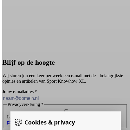
Blijf op de hoogte
Wij sturen jou één keer per week een e-mail met de belangrijkste
opinies en artikelen van Sport Knowhow XL.
Jouw e-mailadres
*
Privacyverklaring
*
Ik ontvang graag de nieuwsbrief en ga akkoord met de
Cookies & privacy
privacyverklaring
.