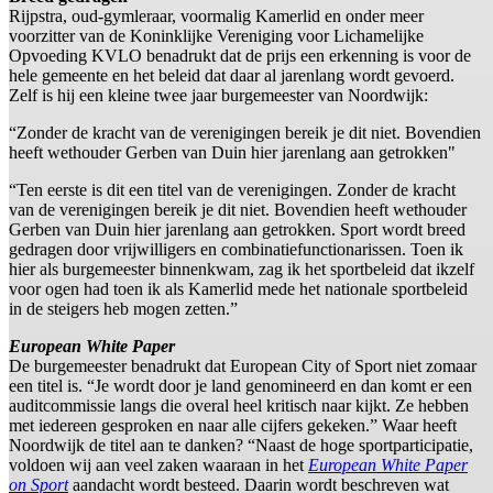
Rijpstra, oud-gymleraar, voormalig Kamerlid en onder meer
voorzitter van de Koninklijke Vereniging voor Lichamelijke
Opvoeding KVLO benadrukt dat de prijs een erkenning is voor de
hele gemeente en het beleid dat daar al jarenlang wordt gevoerd.
Zelf is hij een kleine twee jaar burgemeester van Noordwijk:
“Zonder de kracht van de verenigingen bereik je dit niet. Bovendien
heeft wethouder Gerben van Duin hier jarenlang aan getrokken"
“Ten eerste is dit een titel van de verenigingen. Zonder de kracht
van de verenigingen bereik je dit niet. Bovendien heeft wethouder
Gerben van Duin hier jarenlang aan getrokken. Sport wordt breed
gedragen door vrijwilligers en combinatiefunctionarissen. Toen ik
hier als burgemeester binnenkwam, zag ik het sportbeleid dat ikzelf
voor ogen had toen ik als Kamerlid mede het nationale sportbeleid
in de steigers heb mogen zetten.”
European White Paper
De burgemeester benadrukt dat European City of Sport niet zomaar
een titel is. “Je wordt door je land genomineerd en dan komt er een
auditcommissie langs die overal heel kritisch naar kijkt. Ze hebben
met iedereen gesproken en naar alle cijfers gekeken.” Waar heeft
Noordwijk de titel aan te danken? “Naast de hoge sportparticipatie,
voldoen wij aan veel zaken waaraan in het
European White Paper
on Sport
aandacht wordt besteed. Daarin wordt beschreven wat