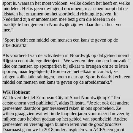
sport is, waaraan het moet voldoen, welke doelen het heeft en welke
middelen. Het is geen dwingend document, maar men hoopt dat de
lidstaten het omarmen om het sportbeleid richting te geven. In
Nederland zijn er ambtenaren mee bezig om die ideeën in de
praktijk te brengen en in Noordwijk zijn we daar dus al heel ver
mee.”
"Sport is echt een middel om mensen een kans te geven op de
arbeidsmarkt"
Als voorbeeld van de activiteiten in Noordwijk op dat gebied noemt
Rijpstra een re-integratietraject. “We werken hier aan een innovatief
idee om mensen op sportparken bij elkaar te brengen om ze te laten
sporten, maar tegelijkertijd komen ze met elkaar in contact, ze
krijgen sollicitatietrainingen, noem maar op. Sport is daarbij echt een
middel om mensen een kans te geven op de arbeidsmarkt.”
WK Hobiecat
Wat levert de titel European City of Sport Noordwijk op? “Ten
eerste enorm veel publiciteit”, aldus Rijpstra. “Je ziet ook dat andere
gemeenten daardoor geïnteresseerd raken in ons sportbeleid. Ze
willen graag zien wat wij in de loop der jaren voor meer dan veertig
miljoen euro hebben gedaan op het gebied van sportbeleid. Andere
gemeenten en verenigingen kunnen leren van de
good practises
.
Daarnaast gaan we in 2018 onder auspiciën van ACES een groot