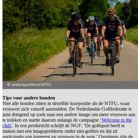
Tips voor andere bonden
Niet alle bonden zitten in dezelfde luxepositie als de NTFU, waar
vrouwen zich vanzelf aanmelden. De Nederlandse Golffederatie is
juist dringend op zoek naar een andere imago om meer vrouwen aan
te trekken en startte daarom onlangs de campagne
‘Welcome to the
club’
. In een persbericht schrijft de NGF: ‘De golfsport heeft te
maken met een imagoprobleem onder niet-golfers en dat zit
participatie van jongeren en vrouwen in de weg.’ Overigens zijn de