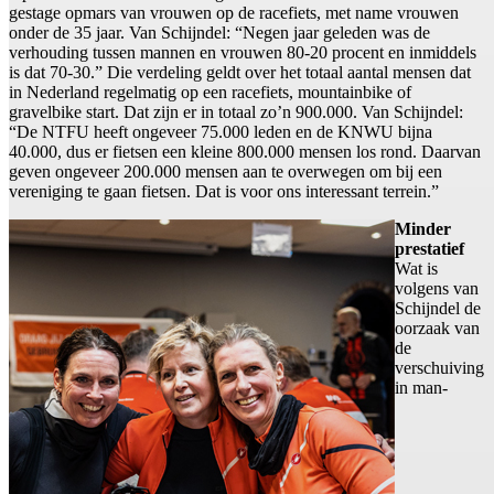
gestage opmars van vrouwen op de racefiets, met name vrouwen
onder de 35 jaar. Van Schijndel: “Negen jaar geleden was de
verhouding tussen mannen en vrouwen 80-20 procent en inmiddels
is dat 70-30.” Die verdeling geldt over het totaal aantal mensen dat
in Nederland regelmatig op een racefiets, mountainbike of
gravelbike start. Dat zijn er in totaal zo’n 900.000. Van Schijndel:
“De NTFU heeft ongeveer 75.000 leden en de KNWU bijna
40.000, dus er fietsen een kleine 800.000 mensen los rond. Daarvan
geven ongeveer 200.000 mensen aan te overwegen om bij een
vereniging te gaan fietsen. Dat is voor ons interessant terrein.”
Minder
prestatief
Wat is
volgens van
Schijndel de
oorzaak van
de
verschuiving
in man-