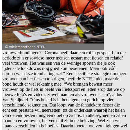
vrouwverhoudingen? “Corona heeft daar een rol in gespeeld. In die
periode zijn er sowieso meer mensen gestart met fietsen en relatief
veel vrouwen. Het was een van de weinige sporten die je ook
tijdens de lockdowns nog goed kon beoefenen. Maar ook vóór
corona was deze trend al ingezet.” Een specifieke strategie om meer
vrouwen aan het fietsen te krijgen, heeft de NTFU niet, maar de
bond houdt er wel rekening mee. “We brengen bewust meer
vrouwen op de fiets in beeld via Fietssport en letten erop dat we op
nieuwe foto's en video's zowel mannen als vrouwen staan”, aldus
Van Schijndel. “Ons beleid is in het algemeen gericht op vier
verschillende segmenten. Dat loopt van de fanatiekere fietser die
echt een prestatie wil neerzetten, tot de onderkant waarbij het halen
van de eindbestemming een doel op zich is. In alle segmenten zitten
mannen en vrouwen, het verschil zit in de beleving. Wel zien we
nuanceverschillen in behoeftes. Daarin moeten we verenigingen wel