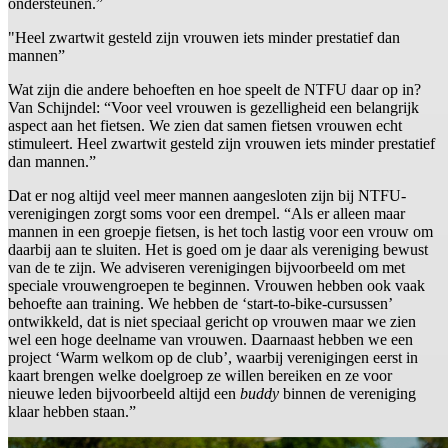
ondersteunen.”
"Heel zwartwit gesteld zijn vrouwen iets minder prestatief dan
mannen”
Wat zijn die andere behoeften en hoe speelt de NTFU daar op in?
Van Schijndel: “Voor veel vrouwen is gezelligheid een belangrijk
aspect aan het fietsen. We zien dat samen fietsen vrouwen echt
stimuleert. Heel zwartwit gesteld zijn vrouwen iets minder prestatief
dan mannen.”
Dat er nog altijd veel meer mannen aangesloten zijn bij NTFU-
verenigingen zorgt soms voor een drempel. “Als er alleen maar
mannen in een groepje fietsen, is het toch lastig voor een vrouw om
daarbij aan te sluiten. Het is goed om je daar als vereniging bewust
van de te zijn. We adviseren verenigingen bijvoorbeeld om met
speciale vrouwengroepen te beginnen. Vrouwen hebben ook vaak
behoefte aan training. We hebben de ‘start-to-bike-cursussen’
ontwikkeld, dat is niet speciaal gericht op vrouwen maar we zien
wel een hoge deelname van vrouwen. Daarnaast hebben we een
project ‘Warm welkom op de club’, waarbij verenigingen eerst in
kaart brengen welke doelgroep ze willen bereiken en ze voor
nieuwe leden bijvoorbeeld altijd een
buddy
binnen de vereniging
klaar hebben staan.”