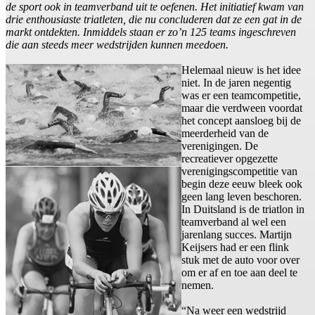
de sport ook in teamverband uit te oefenen. Het initiatief kwam van
drie enthousiaste triatleten, die nu concluderen dat ze een gat in de
markt ontdekten. Inmiddels staan er zo’n 125 teams ingeschreven
die aan steeds meer wedstrijden kunnen meedoen.
Helemaal nieuw is het idee
niet. In de jaren negentig
was er een teamcompetitie,
maar die verdween voordat
het concept aansloeg bij de
meerderheid van de
verenigingen. De
recreatiever opgezette
verenigingscompetitie van
begin deze eeuw bleek ook
geen lang leven beschoren.
In Duitsland is de triatlon in
teamverband al wel een
jarenlang succes. Martijn
Keijsers had er een flink
stuk met de auto voor over
om er af en toe aan deel te
nemen.
“Na weer een wedstrijd