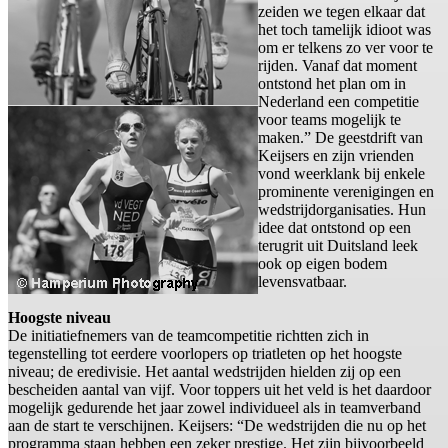
zeiden we tegen elkaar dat
het toch tamelijk idioot was
om er telkens zo ver voor te
rijden. Vanaf dat moment
ontstond het plan om in
Nederland een competitie
voor teams mogelijk te
maken.” De geestdrift van
Keijsers en zijn vrienden
vond weerklank bij enkele
prominente verenigingen en
wedstrijdorganisaties. Hun
idee dat ontstond op een
terugrit uit Duitsland leek
ook op eigen bodem
levensvatbaar.
Hoogste niveau
De initiatiefnemers van de teamcompetitie richtten zich in
tegenstelling tot eerdere voorlopers op triatleten op het hoogste
niveau; de eredivisie. Het aantal wedstrijden hielden zij op een
bescheiden aantal van vijf. Voor toppers uit het veld is het daardoor
mogelijk gedurende het jaar zowel individueel als in teamverband
aan de start te verschijnen. Keijsers: “De wedstrijden die nu op het
programma staan hebben een zeker prestige. Het zijn bijvoorbeeld