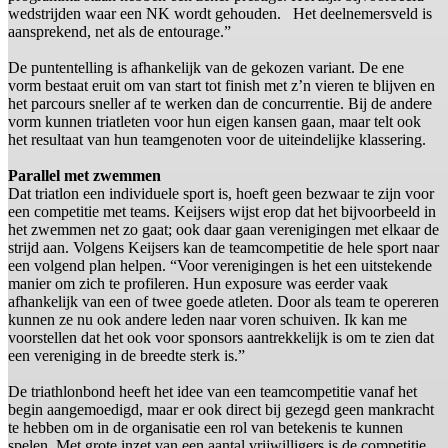
wedstrijden waar een NK wordt gehouden. Het deelnemersveld is
aansprekend, net als de entourage.”
De puntentelling is afhankelijk van de gekozen variant. De ene
vorm bestaat eruit om van start tot finish met z’n vieren te blijven en
het parcours sneller af te werken dan de concurrentie. Bij de andere
vorm kunnen triatleten voor hun eigen kansen gaan, maar telt ook
het resultaat van hun teamgenoten voor de uiteindelijke klassering.
Parallel met zwemmen
Dat triatlon een individuele sport is, hoeft geen bezwaar te zijn voor
een competitie met teams. Keijsers wijst erop dat het bijvoorbeeld in
het zwemmen net zo gaat; ook daar gaan verenigingen met elkaar de
strijd aan. Volgens Keijsers kan de teamcompetitie de hele sport naar
een volgend plan helpen. “Voor verenigingen is het een uitstekende
manier om zich te profileren. Hun exposure was eerder vaak
afhankelijk van een of twee goede atleten. Door als team te opereren
kunnen ze nu ook andere leden naar voren schuiven. Ik kan me
voorstellen dat het ook voor sponsors aantrekkelijk is om te zien dat
een vereniging in de breedte sterk is.”
De triathlonbond heeft het idee van een teamcompetitie vanaf het
begin aangemoedigd, maar er ook direct bij gezegd geen mankracht
te hebben om in de organisatie een rol van betekenis te kunnen
spelen. Met grote inzet van een aantal vrijwilligers is de competitie