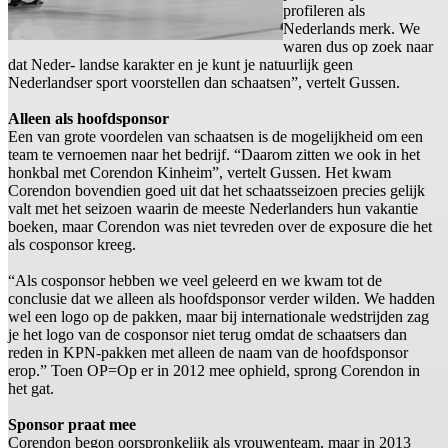
profileren als
Nederlands merk. We
waren dus op zoek naar
dat Neder- landse karakter en je kunt je natuurlijk geen
Nederlandser sport voorstellen dan schaatsen”, vertelt Gussen.
Alleen als hoofdsponsor
Een van grote voordelen van schaatsen is de mogelijkheid om een
team te vernoemen naar het bedrijf. “Daarom zitten we ook in het
honkbal met Corendon Kinheim”, vertelt Gussen. Het kwam
Corendon bovendien goed uit dat het schaatsseizoen precies gelijk
valt met het seizoen waarin de meeste Nederlanders hun vakantie
boeken, maar Corendon was niet tevreden over de exposure die het
als cosponsor kreeg.
“Als cosponsor hebben we veel geleerd en we kwam tot de
conclusie dat we alleen als hoofdsponsor verder wilden. We hadden
wel een logo op de pakken, maar bij internationale wedstrijden zag
je het logo van de cosponsor niet terug omdat de schaatsers dan
reden in KPN-pakken met alleen de naam van de hoofdsponsor
erop.” Toen OP=Op er in 2012 mee ophield, sprong Corendon in
het gat.
Sponsor praat mee
Corendon begon oorspronkelijk als vrouwenteam, maar in 2013