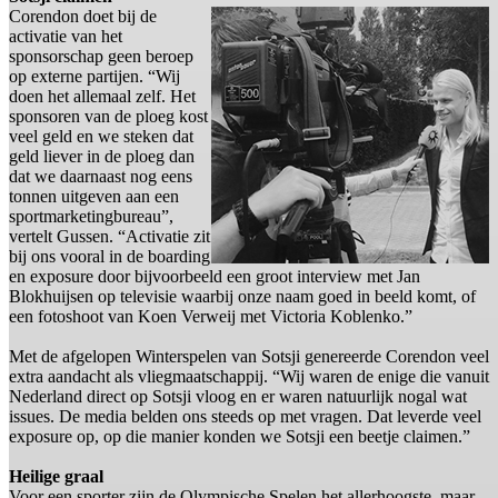
Corendon doet bij de
activatie van het
sponsorschap geen beroep
op externe partijen. “Wij
doen het allemaal zelf. Het
sponsoren van de ploeg kost
veel geld en we steken dat
geld liever in de ploeg dan
dat we daarnaast nog eens
tonnen uitgeven aan een
sportmarketingbureau”,
vertelt Gussen. “Activatie zit
bij ons vooral in de boarding
en exposure door bijvoorbeeld een groot interview met Jan
Blokhuijsen op televisie waarbij onze naam goed in beeld komt, of
een fotoshoot van Koen Verweij met Victoria Koblenko.”
Met de afgelopen Winterspelen van Sotsji genereerde Corendon veel
extra aandacht als vliegmaatschappij. “Wij waren de enige die vanuit
Nederland direct op Sotsji vloog en er waren natuurlijk nogal wat
issues. De media belden ons steeds op met vragen. Dat leverde veel
exposure op, op die manier konden we Sotsji een beetje claimen.”
Heilige graal
Voor een sporter zijn de Olympische Spelen het allerhoogste, maar