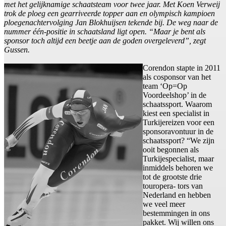
met het gelijknamige schaatsteam voor twee jaar. Met Koen Verweij
trok de ploeg een gearriveerde topper aan en olympisch kampioen
ploegenachtervolging Jan Blokhuijsen tekende bij. De weg naar de
nummer één-positie in schaatsland ligt open. “Maar je bent als
sponsor toch altijd een beetje aan de goden overgeleverd”, zegt
Gussen.
Corendon stapte in 2011
als cosponsor van het
team ‘Op=Op
Voordeelshop’ in de
schaatssport. Waarom
kiest een specialist in
Turkijereizen voor een
sponsoravontuur in de
schaatssport? “We zijn
ooit begonnen als
Turkijespecialist, maar
inmiddels behoren we
tot de grootste drie
touropera- tors van
Nederland en hebben
we veel meer
bestemmingen in ons
pakket. Wij willen ons