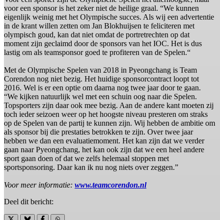
voor een sponsor is het zeker niet de heilige graal. “We kunnen
eigenlijk weinig met het Olympische succes. Als wij een advertentie
in de krant willen zetten om Jan Blokhuijsen te feliciteren met
olympisch goud, kan dat niet omdat de portretrechten op dat
moment zijn geclaimd door de sponsors van het IOC. Het is dus
lastig om als teamsponsor goed te profiteren van de Spelen.“
Met de Olympische Spelen van 2018 in Pyeongchang is Team
Corendon nog niet bezig. Het huidige sponsorcontract loopt tot
2016. Wel is er een optie om daarna nog twee jaar door te gaan.
“We kijken natuurlijk wel met een schuin oog naar die Spelen.
Topsporters zijn daar ook mee bezig. Aan de andere kant moeten zij
toch ieder seizoen weer op het hoogste niveau presteren om straks
op de Spelen van de partij te kunnen zijn. Wij hebben de ambitie om
als sponsor bij die prestaties betrokken te zijn. Over twee jaar
hebben we dan een evaluatiemoment. Het kan zijn dat we verder
gaan naar Pyeongchang, het kan ook zijn dat we een heel andere
sport gaan doen of dat we zelfs helemaal stoppen met
sportsponsoring. Daar kan ik nu nog niets over zeggen.”
Voor meer informatie:
www.teamcorendon.nl
Deel dit bericht: