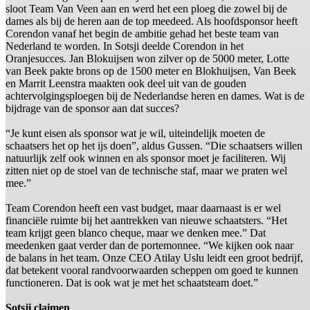
sloot Team Van Veen aan en werd het een ploeg die zowel bij de
dames als bij de heren aan de top meedeed. Als hoofdsponsor heeft
Corendon vanaf het begin de ambitie gehad het beste team van
Nederland te worden. In Sotsji deelde Corendon in het
Oranjesucces. Jan Blokuijsen won zilver op de 5000 meter, Lotte
van Beek pakte brons op de 1500 meter en Blokhuijsen, Van Beek
en Marrit Leenstra maakten ook deel uit van de gouden
achtervolgingsploegen bij de Nederlandse heren en dames. Wat is de
bijdrage van de sponsor aan dat succes?
“Je kunt eisen als sponsor wat je wil, uiteindelijk moeten de
schaatsers het op het ijs doen”, aldus Gussen. “Die schaatsers willen
natuurlijk zelf ook winnen en als sponsor moet je faciliteren. Wij
zitten niet op de stoel van de technische staf, maar we praten wel
mee.”
Team Corendon heeft een vast budget, maar daarnaast is er wel
financiële ruimte bij het aantrekken van nieuwe schaatsters. “Het
team krijgt geen blanco cheque, maar we denken mee.” Dat
meedenken gaat verder dan de portemonnee. “We kijken ook naar
de balans in het team. Onze CEO Atilay Uslu leidt een groot bedrijf,
dat betekent vooral randvoorwaarden scheppen om goed te kunnen
functioneren. Dat is ook wat je met het schaatsteam doet.”
Sotsji claimen