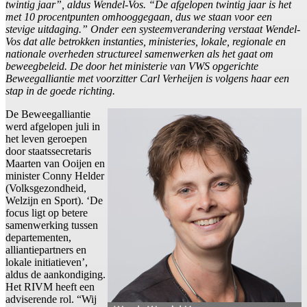
twintig jaar”, aldus Wendel-Vos. “De afgelopen twintig jaar is het
met 10 procentpunten omhooggegaan, dus we staan voor een
stevige uitdaging.” Onder een systeemverandering verstaat Wendel-
Vos dat alle betrokken instanties, ministeries, lokale, regionale en
nationale overheden structureel samenwerken als het gaat om
beweegbeleid. De door het ministerie van VWS opgerichte
Beweegalliantie met voorzitter Carl Verheijen is volgens haar een
stap in de goede richting.
De Beweegalliantie
werd afgelopen juli in
het leven geroepen
door staatssecretaris
Maarten van Ooijen en
minister Conny Helder
(Volksgezondheid,
Welzijn en Sport). ‘De
focus ligt op betere
samenwerking tussen
departementen,
alliantiepartners en
lokale initiatieven’,
aldus de aankondiging.
Het RIVM heeft een
adviserende rol. “Wij