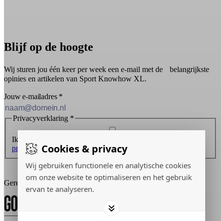
Blijf op de hoogte
Wij sturen jou één keer per week een e-mail met de belangrijkste
opinies en artikelen van Sport Knowhow XL.
Jouw e-mailadres
*
Privacyverklaring
*
Ik ontvang graag de nieuwsbrief en ga akkoord met de
Cookies & privacy
privacyverklaring
.
Wij gebruiken functionele en analytische cookies
Inschrijven
om onze website te optimaliseren en het gebruik
Gerealiseerd door:
ervan te analyseren.