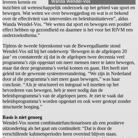
leveren kennis en
inzichten uit wetenschappelijk onderzoek op het gebied van sport en
bewegen. Wat weten we over beweeggedrag en wat is er bekend
over de effectiviteit van interventies en beleidsinitiatieven”, aldus
Wanda Wendel-Vos. “We weten dat sport en bewegen een positief
effect hebben op gezondheid en daarmee is het voor het RIVM een
onderzoeksthema.”
Tijdens de tweede bijeenkomst van de Beweegalliantie stond
Wendel-Vos stil bij het onderwerp ‘Bewegen in de afgelopen 20
jaar’ en constateerde zij dat in de afgelopen twee decennia veel
programma’s zijn opgestart om meer mensen meer te laten bewegen,
maar dat deze programma’s veelal komen en gaan. Het heeft niet
geleid tot de gewenste systeemverandering. “We zijn in Nederland
door al die programma’s niet meer gaan bewegen,” was haar
conclusie. “Als je structureel en integraal wil inzetten op het
bevorderen van bewegen, heb je meer nodig dan de
beleidsprogramma’s van de afgelopen jaren. Je ziet te vaak dat
beleidsprogramma’s worden opgestart en ook weer gestopt zonder
structurele borging.”
Basis is niet genoeg
Wendel-Vos noemt combinatiefunctionarissen als een positieve
uitzondering als het gaat om continuïteit: “Dat is door de
verschillende kabinetsperiodes heen overeind blijven staan.