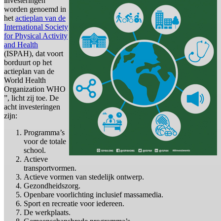
investeringen
worden genoemd in
het
actieplan van de
International Society
for Physical Activity
and Health
(ISPAH), dat voort
borduurt op het
actieplan van de
World Health
Organization WHO
”, licht zij toe. De
acht investeringen
zijn:
Programma’s
voor de totale
school.
Actieve
transportvormen.
Actieve vormen van stedelijk ontwerp.
Gezondheidszorg.
Openbare voorlichting inclusief massamedia.
Sport en recreatie voor iedereen.
De werkplaats.