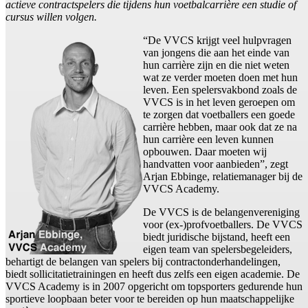
actieve contractspelers die tijdens hun voetbalcarrière een studie of
cursus willen volgen.
“De VVCS krijgt veel hulpvragen
van jongens die aan het einde van
hun carrière zijn en die niet weten
wat ze verder moeten doen met hun
leven. Een spelersvakbond zoals de
VVCS is in het leven geroepen om
te zorgen dat voetballers een goede
carrière hebben, maar ook dat ze na
hun carrière een leven kunnen
opbouwen. Daar moeten wij
handvatten voor aanbieden”, zegt
Arjan Ebbinge, relatiemanager bij de
VVCS Academy.
De VVCS is de belangenvereniging
voor (ex-)profvoetballers. De VVCS
biedt juridische bijstand, heeft een
eigen team van spelersbegeleiders,
behartigt de belangen van spelers bij contractonderhandelingen,
biedt sollicitatietrainingen en heeft dus zelfs een eigen academie. De
VVCS Academy is in 2007 opgericht om topsporters gedurende hun
sportieve loopbaan beter voor te bereiden op hun maatschappelijke