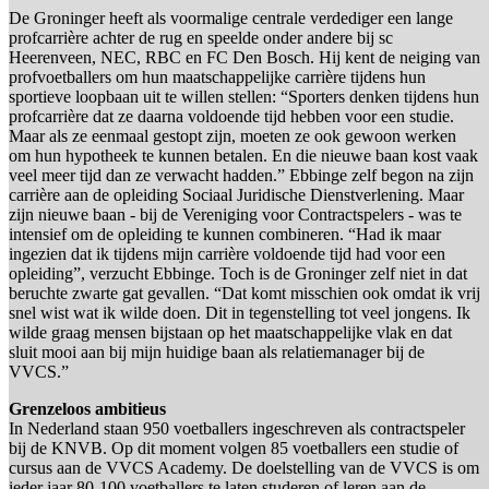
De Groninger heeft als voormalige centrale verdediger een lange
profcarrière achter de rug en speelde onder andere bij sc
Heerenveen, NEC, RBC en FC Den Bosch. Hij kent de neiging van
profvoetballers om hun maatschappelijke carrière tijdens hun
sportieve loopbaan uit te willen stellen: “Sporters denken tijdens hun
profcarrière dat ze daarna voldoende tijd hebben voor een studie.
Maar als ze eenmaal gestopt zijn, moeten ze ook gewoon werken
om hun hypotheek te kunnen betalen. En die nieuwe baan kost vaak
veel meer tijd dan ze verwacht hadden.” Ebbinge zelf begon na zijn
carrière aan de opleiding Sociaal Juridische Dienstverlening. Maar
zijn nieuwe baan - bij de Vereniging voor Contractspelers - was te
intensief om de opleiding te kunnen combineren. “Had ik maar
ingezien dat ik tijdens mijn carrière voldoende tijd had voor een
opleiding”, verzucht Ebbinge. Toch is de Groninger zelf niet in dat
beruchte zwarte gat gevallen. “Dat komt misschien ook omdat ik vrij
snel wist wat ik wilde doen. Dit in tegenstelling tot veel jongens. Ik
wilde graag mensen bijstaan op het maatschappelijke vlak en dat
sluit mooi aan bij mijn huidige baan als relatiemanager bij de
VVCS.”
Grenzeloos ambitieus
In Nederland staan 950 voetballers ingeschreven als contractspeler
bij de KNVB. Op dit moment volgen 85 voetballers een studie of
cursus aan de VVCS Academy. De doelstelling van de VVCS is om
ieder jaar 80-100 voetballers te laten studeren of leren aan de