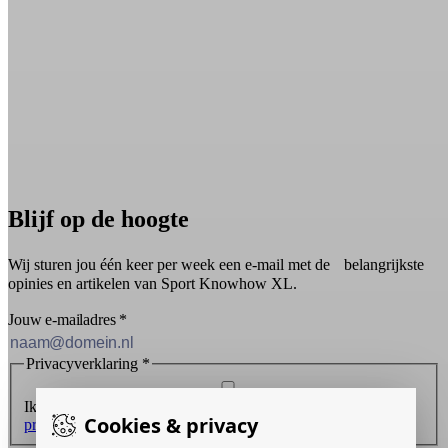
Blijf op de hoogte
Wij sturen jou één keer per week een e-mail met de belangrijkste
opinies en artikelen van Sport Knowhow XL.
Jouw e-mailadres
*
Privacyverklaring
*
Ik ontvang graag de nieuwsbrief en ga akkoord met de
Cookies & privacy
privacyverklaring
.