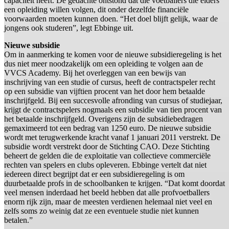
capaciteit heeft. De gedachte ontstond dat die voetballers die elders
een opleiding willen volgen, dit onder dezelfde financiële
voorwaarden moeten kunnen doen. “Het doel blijft gelijk, waar de
jongens ook studeren”, legt Ebbinge uit.
Nieuwe subsidie
Om in aanmerking te komen voor de nieuwe subsidieregeling is het
dus niet meer noodzakelijk om een opleiding te volgen aan de
VVCS Academy. Bij het overleggen van een bewijs van
inschrijving van een studie of cursus, heeft de contractspeler recht
op een subsidie van vijftien procent van het door hem betaalde
inschrijfgeld. Bij een succesvolle afronding van cursus of studiejaar,
krijgt de contractspelers nogmaals een subsidie van tien procent van
het betaalde inschrijfgeld. Overigens zijn de subsidiebedragen
gemaximeerd tot een bedrag van 1250 euro. De nieuwe subsidie
wordt met terugwerkende kracht vanaf 1 januari 2011 verstrekt. De
subsidie wordt verstrekt door de Stichting CAO. Deze Stichting
beheert de gelden die de exploitatie van collectieve commerciële
rechten van spelers en clubs opleveren. Ebbinge vertelt dat niet
iedereen direct begrijpt dat er een subsidieregeling is om
duurbetaalde profs in de schoolbanken te krijgen. “Dat komt doordat
veel mensen inderdaad het beeld hebben dat alle profvoetballers
enorm rijk zijn, maar de meesten verdienen helemaal niet veel en
zelfs soms zo weinig dat ze een eventuele studie niet kunnen
betalen.”