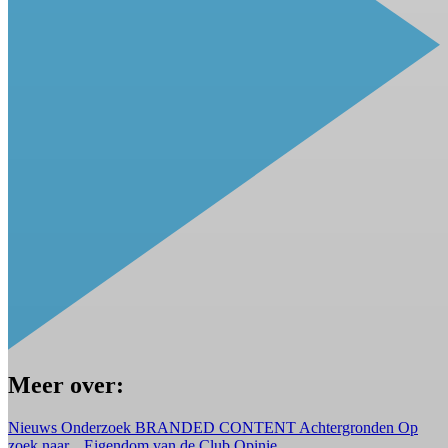
Meer over:
Nieuws
Onderzoek
BRANDED CONTENT
Achtergronden
Op
zoek naar...
Eigendom van de Club
Opinie