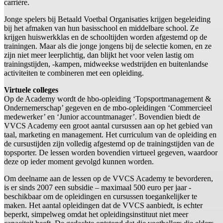
carrière.
Jonge spelers bij Betaald Voetbal Organisaties krijgen begeleiding
bij het afmaken van hun basisschool en middelbare school. Ze
krijgen huiswerkklas en de schooltijden worden afgestemd op de
trainingen. Maar als die jonge jongens bij de selectie komen, en ze
zijn niet meer leerplichtig, dan blijkt het voor velen lastig om
trainingstijden, -kampen, midweekse wedstrijden en buitenlandse
activiteiten te combineren met een opleiding.
Virtuele colleges
Op de Academy wordt de hbo-opleiding ‘Topsportmanagement &
Ondernemerschap’ gegeven en de mbo-opleidingen ‘Commercieel
medewerker’ en ‘Junior accountmanager’. Bovendien biedt de
VVCS Academy een groot aantal cursussen aan op het gebied van
taal, marketing en management. Het curriculum van de opleiding en
de cursustijden zijn volledig afgestemd op de trainingstijden van de
topsporter. De lessen worden bovendien virtueel gegeven, waardoor
deze op ieder moment gevolgd kunnen worden.
Om deelname aan de lessen op de VVCS Academy te bevorderen,
is er sinds 2007 een subsidie – maximaal 500 euro per jaar -
beschikbaar om de opleidingen en cursussen toegankelijker te
maken. Het aantal opleidingen dat de VVCS aanbiedt, is echter
beperkt, simpelweg omdat het opleidingsinstituut niet meer