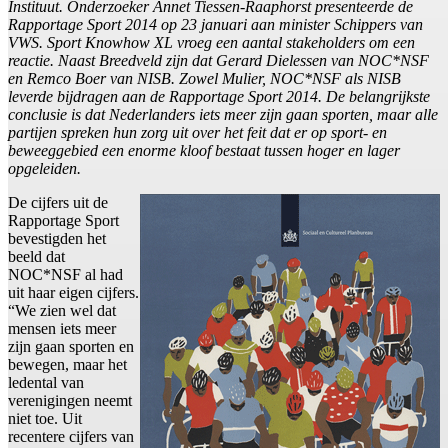
Instituut. Onderzoeker Annet Tiessen-Raaphorst presenteerde de
Rapportage Sport 2014 op 23 januari aan minister Schippers van
VWS. Sport Knowhow XL vroeg een aantal stakeholders om een
reactie. Naast Breedveld zijn dat Gerard Dielessen van NOC*NSF
en Remco Boer van NISB. Zowel Mulier, NOC*NSF als NISB
leverde bijdragen aan de Rapportage Sport 2014. De belangrijkste
conclusie is dat Nederlanders iets meer zijn gaan sporten, maar alle
partijen spreken hun zorg uit over het feit dat er op sport- en
beweeggebied een enorme kloof bestaat tussen hoger en lager
opgeleiden.
De cijfers uit de
Rapportage Sport
bevestigden het
beeld dat
NOC*NSF al had
uit haar eigen cijfers.
“We zien wel dat
mensen iets meer
zijn gaan sporten en
bewegen, maar het
ledental van
verenigingen neemt
niet toe. Uit
recentere cijfers van