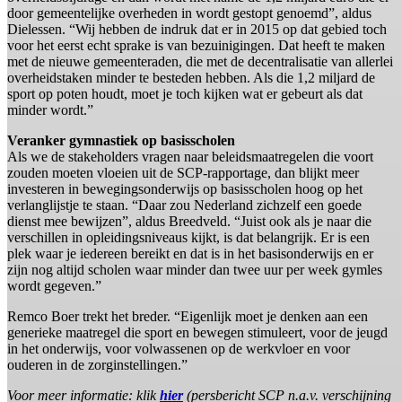
door gemeentelijke overheden in wordt gestopt genoemd”, aldus
Dielessen. “Wij hebben de indruk dat er in 2015 op dat gebied toch
voor het eerst echt sprake is van bezuinigingen. Dat heeft te maken
met de nieuwe gemeenteraden, die met de decentralisatie van allerlei
overheidstaken minder te besteden hebben. Als die 1,2 miljard de
sport op poten houdt, moet je toch kijken wat er gebeurt als dat
minder wordt.”
Veranker gymnastiek op basisscholen
Als we de stakeholders vragen naar beleidsmaatregelen die voort
zouden moeten vloeien uit de SCP-rapportage, dan blijkt meer
investeren in bewegingsonderwijs op basisscholen hoog op het
verlanglijstje te staan. “Daar zou Nederland zichzelf een goede
dienst mee bewijzen”, aldus Breedveld. “Juist ook als je naar die
verschillen in opleidingsniveaus kijkt, is dat belangrijk. Er is een
plek waar je iedereen bereikt en dat is in het basisonderwijs en er
zijn nog altijd scholen waar minder dan twee uur per week gymles
wordt gegeven.”
Remco Boer trekt het breder. “Eigenlijk moet je denken aan een
generieke maatregel die sport en bewegen stimuleert, voor de jeugd
in het onderwijs, voor volwassenen op de werkvloer en voor
ouderen in de zorginstellingen.”
Voor meer informatie: klik
hier
(persbericht SCP n.a.v. verschijning