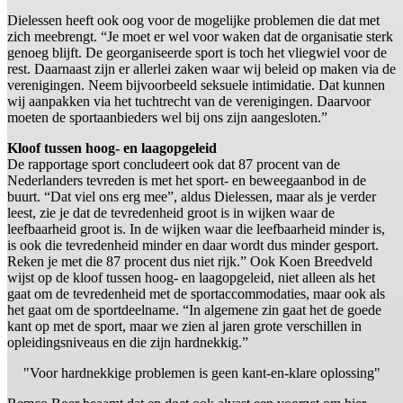
Dielessen heeft ook oog voor de mogelijke problemen die dat met
zich meebrengt. “Je moet er wel voor waken dat de organisatie sterk
genoeg blijft. De georganiseerde sport is toch het vliegwiel voor de
rest. Daarnaast zijn er allerlei zaken waar wij beleid op maken via de
verenigingen. Neem bijvoorbeeld seksuele intimidatie. Dat kunnen
wij aanpakken via het tuchtrecht van de verenigingen. Daarvoor
moeten de sportaanbieders wel bij ons zijn aangesloten.”
Kloof tussen hoog- en laagopgeleid
De rapportage sport concludeert ook dat 87 procent van de
Nederlanders tevreden is met het sport- en beweegaanbod in de
buurt. “Dat viel ons erg mee”, aldus Dielessen, maar als je verder
leest, zie je dat de tevredenheid groot is in wijken waar de
leefbaarheid groot is. In de wijken waar die leefbaarheid minder is,
is ook die tevredenheid minder en daar wordt dus minder gesport.
Reken je met die 87 procent dus niet rijk.” Ook Koen Breedveld
wijst op de kloof tussen hoog- en laagopgeleid, niet alleen als het
gaat om de tevredenheid met de sportaccommodaties, maar ook als
het gaat om de sportdeelname. “In algemene zin gaat het de goede
kant op met de sport, maar we zien al jaren grote verschillen in
opleidingsniveaus en die zijn hardnekkig.”
"Voor hardnekkige problemen is geen kant-en-klare oplossing"