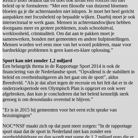
Remco Boer beaamt dat en doet ook alvast een voorzet om hier
beleid op te formuleren: “Met een filosofie van duizend bloemen
bloeien ga je die achterstanden niet inlopen. Je moet het heel gericht
aanpakken met focusbeleid op bepaalde wijken. Daarbij moet je ook
intersectoraal te werk gaan. Mensen in achterstandswijken hebben
doorgaans meer en grotere problemen, zoals schooluitval,
werkloosheid, criminaliteit. Om dat aan te pakken moet je
samenwerken, bonden met gemeenten en andere hulpinstellingen.
Mensen worden wel eens moe van het woord polderen, maar voor
hardnekkige problemen is geen kant-en-klare oplossing.”
Sport kan niet zonder 1,2 miljard
Een belangrijk thema in de Rapportage Sport 2014 is ook de
financiering van de Nederlandse sport. “Opvallend is de stabiliteit in
beleid en overheidsuitgaven als het gaat om de sport”, aldus
Breedveld. “Als je dat afzet tegen de recessie en het feit dat er in de
onderzoeksperiode een Olympisch Plan is opgezet en ook weer
afgebroken, dan kun je concluderen dat het beleid kennelijk sterk
genoeg is om desondanks overeind te blijven.”
"Er is in 2015 bij gemeenten voor het eerst echt sprake van
bezuinigingen"
NOC*NSF maakt zich op dat punt meer zorgen: “In de rapportage
sport staat dat de sport in Nederland niet kan zonder een
overheidsbijdrage en dan wordt met name de 1,2 miljard euro die er