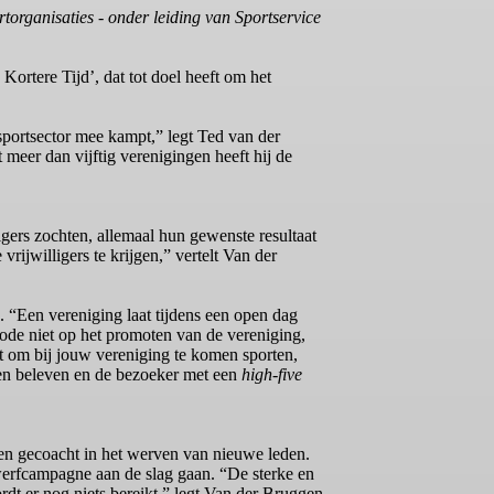
organisaties - onder leiding van Sportservice
ortere Tijd’, dat tot doel heeft om het
sportsector mee kampt,” legt Ted van der
meer dan vijftig verenigingen heeft hij de
gers zochten, allemaal hun gewenste resultaat
jwilligers te krijgen,” vertelt Van der
 “Een vereniging laat tijdens een open dag
hode niet op het promoten van de vereniging,
ft om bij jouw vereniging te komen sporten,
aten beleven en de bezoeker met een
high-five
en gecoacht in het werven van nieuwe leden.
werfcampagne aan de slag gaan. “De sterke en
dt er nog niets bereikt,” legt Van der Bruggen