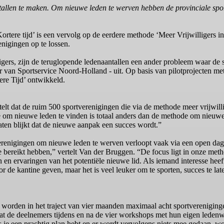
llen te maken. Om nieuwe leden te werven hebben de provinciale sport
ere tijd’ is een vervolg op de eerdere methode ‘Meer Vrijwilligers in K
renigingen op te lossen.
ligers, zijn de teruglopende ledenaantallen een ander probleem waar de 
 van Sportservice Noord-Holland - uit. Op basis van pilotprojecten met 
re Tijd’ ontwikkeld.
elt dat de ruim 500 sportverenigingen die via de methode meer vrijwilli
m nieuwe leden te vinden is totaal anders dan de methode om nieuwe vri
aten blijkt dat de nieuwe aanpak een succes wordt.”
erenigingen om nieuwe leden te werven verloopt vaak via een open dag.
ze bereikt hebben,” vertelt Van der Bruggen. “De focus ligt in onze met
 en ervaringen van het potentiële nieuwe lid. Als iemand interesse hee
or de kantine geven, maar het is veel leuker om te sporten, succes te l
 worden in het traject van vier maanden maximaal acht sportvereniging
dat de deelnemers tijdens en na de vier workshops met hun eigen leden
je een prachtig plan hebt en er wordt vervolgens niets mee gedaan, wor