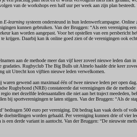
et volgen van de workshops een half uur per week aan zijn plan bestee
en
E-learning
systeem ondersteund in hun ledenwerfcampagne. Online z
renigingen kunnen gebruiken. Van der Bruggen: “Als een vereniging een
orkeur kan worden aangepast. Voor het opstellen van een persbericht h
te krijgen. Daarbij kan ik online goed zien of de verenigingen ook ech
elnamen aan de methode meer dan vijf keer zoveel nieuwe leden dan in
de gradaties. Rugbyclub The Big Bulls uit Almelo haalde drie keer zove
ng uit Utrecht kon vijftien nieuwe leden verwelkomen.
r zij waren gewend aan maximaal één of twee nieuwe leden per open dag
rlandse Rugbybond (NRB) constateerde dat verenigingen die de methode
 regio met dezelfde ledenaantallen die niet aan het traject meededen, 
len bij sportverenigingen te laten stijgen. Van der Bruggen: “Als de s
’ bedragen 500 euro per vereniging. Dit bedrag kan vaak deels of voll
de doelstellingen worden gehaald. Per vereniging kunnen drie of vier
n is een derde variant in aantocht. Van der Bruggen: “De nieuwste meth