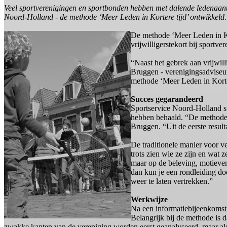
Veel sportverenigingen en sportbonden hebben met dalende ledenaanta
Noord-Holland - de methode ‘Meer Leden in Kortere tijd’ ontwikkeld.
De methode ‘Meer Leden in Kort
vrijwilligerstekort bij sportve
“Naast het gebrek aan vrijwil
Bruggen - verenigingsadviseur
methode ‘Meer Leden in Korte
Succes gegarandeerd
Sportservice Noord-Holland st
hebben behaald. “De methode o
Bruggen. “Uit de eerste result
De traditionele manier voor v
trots zien wie ze zijn en wat 
maar op de beleving, motieven
dan kun je een rondleiding do
weer te laten vertrekken.”
Werkwijze
Na een informatiebijeenkomst
Belangrijk bij de methode is 
zwakke kanten van de vereniging worden eerst geanalyseerd, maar als 