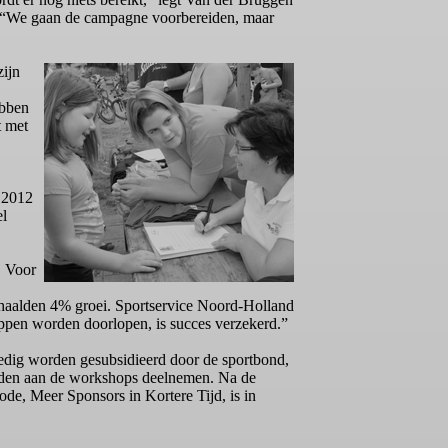
dt. “We gaan de campagne voorbereiden, maar
ijn
ebben
t met
 2012
el
. Voor
behaalden 4% groei. Sportservice Noord-Holland
tappen worden doorlopen, is succes verzekerd.”
edig worden gesubsidieerd door de sportbond,
 leden aan de workshops deelnemen. Na de
ode, Meer Sponsors in Kortere Tijd, is in