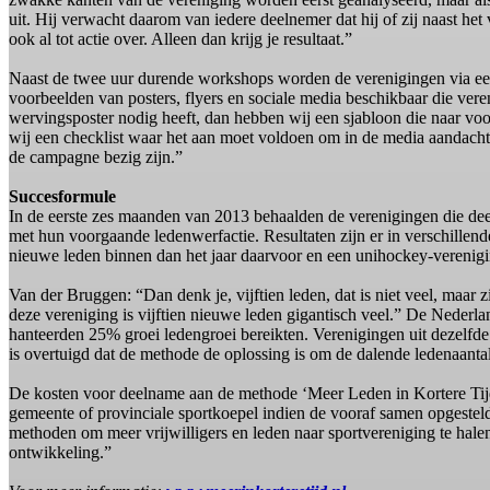
uit. Hij verwacht daarom van iedere deelnemer dat hij of zij naast h
ook al tot actie over. Alleen dan krijg je resultaat.”
Naast de twee uur durende workshops worden de verenigingen via e
voorbeelden van posters, flyers en sociale media beschikbaar die ve
wervingsposter nodig heeft, dan hebben wij een sjabloon die naar vo
wij een checklist waar het aan moet voldoen om in de media aandacht 
de campagne bezig zijn.”
Succesformule
In de eerste zes maanden van 2013 behaalden de verenigingen die de
met hun voorgaande ledenwerfactie. Resultaten zijn er in verschillen
nieuwe leden binnen dan het jaar daarvoor en een unihockey-verenigi
Van der Bruggen: “Dan denk je, vijftien leden, dat is niet veel, maa
deze vereniging is vijftien nieuwe leden gigantisch veel.” De Nede
hanteerden 25% groei ledengroei bereikten. Verenigingen uit dezelfde
is overtuigd dat de methode de oplossing is om de dalende ledenaantal
De kosten voor deelname aan de methode ‘Meer Leden in Kortere Tijd
gemeente of provinciale sportkoepel indien de vooraf samen opgestel
methoden om meer vrijwilligers en leden naar sportvereniging te hale
ontwikkeling.”