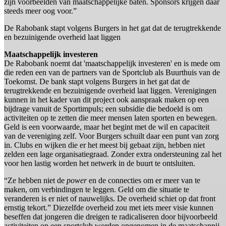
zijn voorbeelden van maatschappelijke baten. Sponsors krijgen daar
steeds meer oog voor.”
De Rabobank stapt volgens Burgers in het gat dat de terugtrekkende
en bezuinigende overheid laat liggen
Maatschappelijk investeren
De Rabobank noemt dat 'maatschappelijk investeren' en is mede om
die reden een van de partners van de Sportclub als Buurthuis van de
Toekomst. De bank stapt volgens Burgers in het gat dat de
terugtrekkende en bezuinigende overheid laat liggen. Verenigingen
kunnen in het kader van dit project ook aanspraak maken op een
bijdrage vanuit de Sportimpuls; een subsidie die bedoeld is om
activiteiten op te zetten die meer mensen laten sporten en bewegen.
Geld is een voorwaarde, maar het begint met de wil en capaciteit
van de vereniging zelf. Voor Burgers schuilt daar een punt van zorg
in. Clubs en wijken die er het meest bij gebaat zijn, hebben niet
zelden een lage organisatiegraad. Zonder extra ondersteuning zal het
voor hen lastig worden het netwerk in de buurt te ontsluiten.
“Ze hebben niet de
power
en de connecties om er meer van te
maken, om verbindingen te leggen. Geld om die situatie te
veranderen is er niet of nauwelijks. De overheid schiet op dat front
ernstig tekort.” Diezelfde overheid zou met iets meer visie kunnen
beseffen dat jongeren die dreigen te radicaliseren door bijvoorbeeld
activiteiten op een sportclub worden opgenomen in de maatschappij.