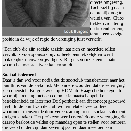
directe omgeving.
Toch ziet hij daar in
de praktijk nog te
weinig van. Clubs
trekken zich terug
op bekend terrein,
terwijl een stevige
positie in de wijk of regio de vereniging juist versterkt.
“Een club die zijn sociale gezicht laat zien en meerdere rollen
vervult, is voor sponsors bijvoorbeeld aantrekkelijk en werft
makkelijker nieuwe vrijwilligers. Burgers voorziet een situatie
waarin het mes aan twee kanten snijdt.
Sociaal isolement
Daar is dan wel voor nodig dat de sportclub transformeert naar het
buurthuis van de toekomst. Met andere woorden dat de vereniging
zich openstelt. Burgers wijst op HDM, de Haagsche hockeyclub
waar hij jarenlang met een commissie maatschappelijke
betrokkenheid en later met De Sportbank aan dit concept gebouwd
heeft. In de buurt van de club wonen relatief veel ouderen
waaronder mensen die door vereenzaming in een sociaal isolement
dreigen te raken. Het probleem werd erkend door de vereniging die
daarop besloot de velden op maandag open te stellen voor senioren
die veelal ouder zijn dan zeventig jaar en daar meedoen aan