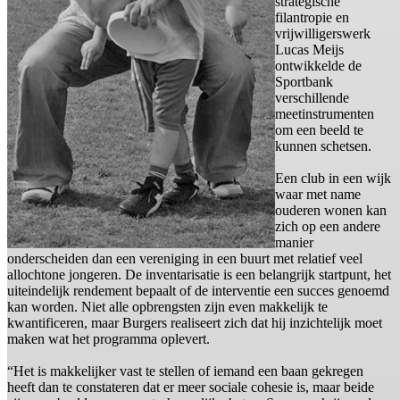
strategische
filantropie en
vrijwilligerswerk
Lucas Meijs
ontwikkelde de
Sportbank
verschillende
meetinstrumenten
om een beeld te
kunnen schetsen.
Een club in een wijk
waar met name
ouderen wonen kan
zich op een andere
manier
onderscheiden dan een vereniging in een buurt met relatief veel
allochtone jongeren. De inventarisatie is een belangrijk startpunt, het
uiteindelijk rendement bepaalt of de interventie een succes genoemd
kan worden. Niet alle opbrengsten zijn even makkelijk te
kwantificeren, maar Burgers realiseert zich dat hij inzichtelijk moet
maken wat het programma oplevert.
“Het is makkelijker vast te stellen of iemand een baan gekregen
heeft dan te constateren dat er meer sociale cohesie is, maar beide