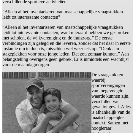
verschillende sportieve activiteiten.
“Alleen al het inventariseren van maatschappelijke vraagstukken
leidt tot interessante contacten"
“Alleen al het inventariseren van maatschappelijke vraagstukken
leidt tot interessante contacten, want uiteraard hebben we gesproken
met scholen, de wijkvereniging en de thuiszorg.” De eerste
verbindingen zijn gelegd en die leveren, zonder dat het daar in eerste
instantie om te doen is, misschien wel weer iets op. “Denk aan
stageplekken voor onze jonge leden. Dat zou zomaar kunnen.” Aan
belangstelling overigens geen gebrek. Er is inmiddels een wachtlijst
voor de maandagmorgen.
De vraagstukken
waarbij
sportverenigingen
van toegevoegde
waarde kunnen zijn,
verschillen van
geval tot geval. Alles
is afhankelijk van de
maatschappelijke
context. Samen met
hoogleraar