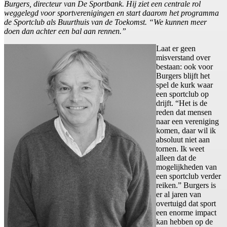
Burgers, directeur van De Sportbank. Hij ziet een centrale rol
weggelegd voor sportverenigingen en start daarom het programma
de Sportclub als Buurthuis van de Toekomst. “We kunnen meer
doen dan achter een bal aan rennen.”
Laat er geen
misverstand over
bestaan: ook voor
Burgers blijft het
spel de kurk waar
een sportclub op
drijft. “Het is de
reden dat mensen
naar een vereniging
komen, daar wil ik
absoluut niet aan
tornen. Ik weet
alleen dat de
mogelijkheden van
een sportclub verder
reiken.” Burgers is
er al jaren van
overtuigd dat sport
een enorme impact
kan hebben op de