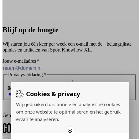
Blijf op de hoogte
Wij sturen jou één keer per week een e-mail met de belangrijkste
opinies en artikelen van Sport Knowhow XL.
Jouw e-mailadres
*
Privacyverklaring
*
Ik ontvang graag de nieuwsbrief en ga akkoord met de
Cookies & privacy
privacyverklaring
.
Wij gebruiken functionele en analytische cookies
Inschrijven
om onze website te optimaliseren en het gebruik
Gerealiseerd door:
ervan te analyseren.