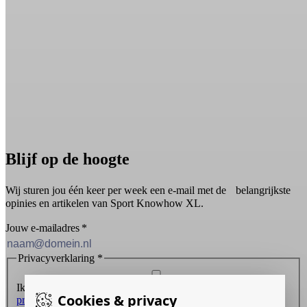
Blijf op de hoogte
Wij sturen jou één keer per week een e-mail met de belangrijkste
opinies en artikelen van Sport Knowhow XL.
Jouw e-mailadres
*
Privacyverklaring
*
Ik ontvang graag de nieuwsbrief en ga akkoord met de
Cookies & privacy
privacyverklaring
.