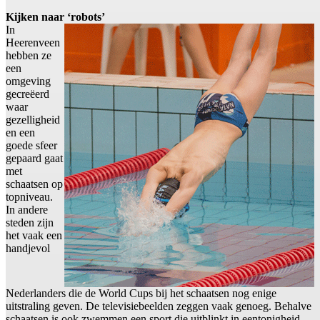
Kijken naar ‘robots’
In
Heerenveen
hebben ze
een
omgeving
gecreëerd
waar
gezelligheid
en een
goede sfeer
gepaard gaat
met
schaatsen op
topniveau.
In andere
steden zijn
het vaak een
handjevol
Nederlanders die de World Cups bij het schaatsen nog enige
uitstraling geven. De televisiebeelden zeggen vaak genoeg. Behalve
schaatsen is ook zwemmen een sport die uitblinkt in eentonigheid.