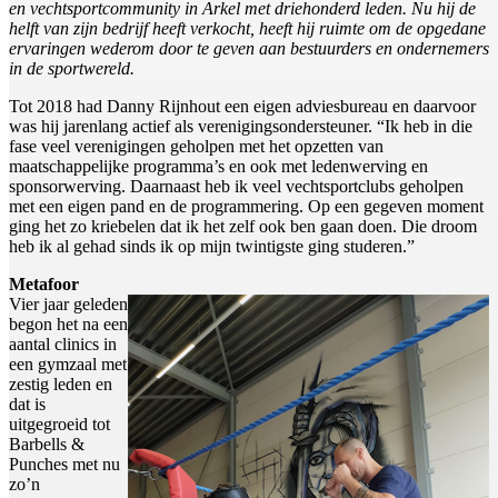
en vechtsportcommunity in Arkel met driehonderd leden. Nu hij de
helft van zijn bedrijf heeft verkocht, heeft hij ruimte om de opgedane
ervaringen wederom door te geven aan bestuurders en ondernemers
in de sportwereld.
Tot 2018 had Danny Rijnhout een eigen adviesbureau en daarvoor
was hij jarenlang actief als verenigingsondersteuner. “Ik heb in die
fase veel verenigingen geholpen met het opzetten van
maatschappelijke programma’s en ook met ledenwerving en
sponsorwerving. Daarnaast heb ik veel vechtsportclubs geholpen
met een eigen pand en de programmering. Op een gegeven moment
ging het zo kriebelen dat ik het zelf ook ben gaan doen. Die droom
heb ik al gehad sinds ik op mijn twintigste ging studeren.”
Metafoor
Vier jaar geleden
begon het na een
aantal clinics in
een gymzaal met
zestig leden en
dat is
uitgegroeid tot
Barbells &
Punches met nu
zo’n