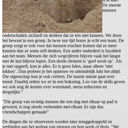
De meeste
mensen
onderschatten zichzelf en denken dat ze iets niet kunnen. We doen
het bewust in een groep. In twee uur tijd bouw je echt een team. De
groep zorgt er ook voor dat mensen erachter komen dat ze meer
kunnen dan ze soms zelf denken. Een ander onderdeel is loyaliteit
aan het team. Mensen die zich wegcijferen blijven vaak het langst
met de last blijven lopen. Een derde element is ‘geef nooit op’. Als
je niet opgeeft, kun je alles. Er is geen falen, maar alleen ‘niet
lukken’. Dan probeer je het opnieuw en uiteindelijk lukt het altijd.
Die eigenschap kun je ook creëren. De laatste missie gaat over
moed. Daarbij zetten we ze in een boksring. Los van de skills geven
we ook nog de kennis over weerstand, stress reduceren en
dergelijke.”
"Die groep van twintig mensen die een dag met elkaar op pad is
geweest, is nog steeds verbonden met elkaar. Er zijn dus
vriendschappen gemaakt"
De dingen die ze observeren worden later teruggekoppeld en
verbinden aan het gedrag van mensen op hun werk of thuis. “We