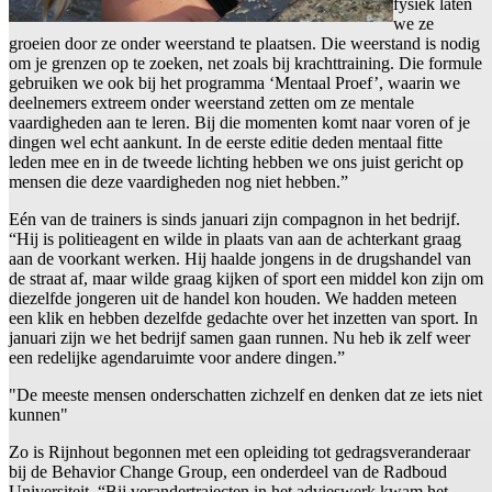
fysiek laten
we ze
groeien door ze onder weerstand te plaatsen. Die weerstand is nodig
om je grenzen op te zoeken, net zoals bij krachttraining. Die formule
gebruiken we ook bij het programma ‘Mentaal Proef’, waarin we
deelnemers extreem onder weerstand zetten om ze mentale
vaardigheden aan te leren. Bij die momenten komt naar voren of je
dingen wel echt aankunt. In de eerste editie deden mentaal fitte
leden mee en in de tweede lichting hebben we ons juist gericht op
mensen die deze vaardigheden nog niet hebben.”
Eén van de trainers is sinds januari zijn compagnon in het bedrijf.
“Hij is politieagent en wilde in plaats van aan de achterkant graag
aan de voorkant werken. Hij haalde jongens in de drugshandel van
de straat af, maar wilde graag kijken of sport een middel kon zijn om
diezelfde jongeren uit de handel kon houden. We hadden meteen
een klik en hebben dezelfde gedachte over het inzetten van sport. In
januari zijn we het bedrijf samen gaan runnen. Nu heb ik zelf weer
een redelijke agendaruimte voor andere dingen.”
"De meeste mensen onderschatten zichzelf en denken dat ze iets niet
kunnen"
Zo is Rijnhout begonnen met een opleiding tot gedragsveranderaar
bij de Behavior Change Group, een onderdeel van de Radboud
Universiteit. “Bij verandertrajecten in het advieswerk kwam het