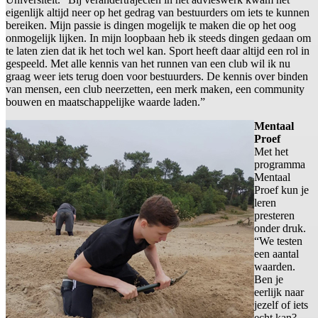
eigenlijk altijd neer op het gedrag van bestuurders om iets te kunnen
bereiken. Mijn passie is dingen mogelijk te maken die op het oog
onmogelijk lijken. In mijn loopbaan heb ik steeds dingen gedaan om
te laten zien dat ik het toch wel kan. Sport heeft daar altijd een rol in
gespeeld. Met alle kennis van het runnen van een club wil ik nu
graag weer iets terug doen voor bestuurders. De kennis over binden
van mensen, een club neerzetten, een merk maken, een community
bouwen en maatschappelijke waarde laden.”
Mentaal
Proef
Met het
programma
Mentaal
Proef kun je
leren
presteren
onder druk.
“We testen
een aantal
waarden.
Ben je
eerlijk naar
jezelf of iets
echt kan?