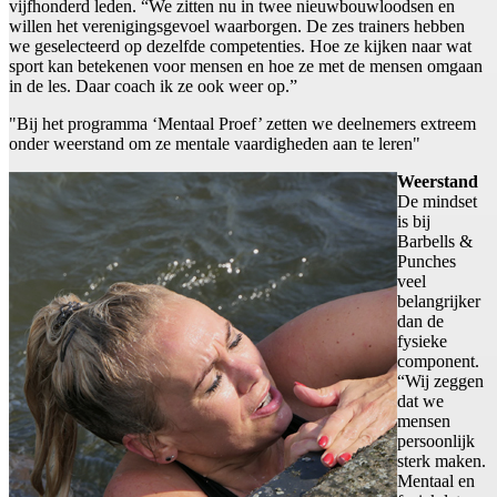
vijfhonderd leden. “We zitten nu in twee nieuwbouwloodsen en
willen het verenigingsgevoel waarborgen. De zes trainers hebben
we geselecteerd op dezelfde competenties. Hoe ze kijken naar wat
sport kan betekenen voor mensen en hoe ze met de mensen omgaan
in de les. Daar coach ik ze ook weer op.”
"Bij het programma ‘Mentaal Proef’ zetten we deelnemers extreem
onder weerstand om ze mentale vaardigheden aan te leren"
Weerstand
De mindset
is bij
Barbells &
Punches
veel
belangrijker
dan de
fysieke
component.
“Wij zeggen
dat we
mensen
persoonlijk
sterk maken.
Mentaal en