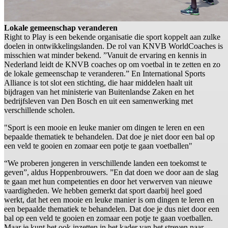
Lokale gemeenschap veranderen
Right to Play is een bekende organisatie die sport koppelt aan zulke
doelen in ontwikkelingslanden. De rol van KNVB WorldCoaches is
misschien wat minder bekend. ”Vanuit de ervaring en kennis in
Nederland leidt de KNVB coaches op om voetbal in te zetten en zo
de lokale gemeenschap te veranderen.” En International Sports
Alliance is tot slot een stichting, die haar middelen haalt uit
bijdragen van het ministerie van Buitenlandse Zaken en het
bedrijfsleven van Den Bosch en uit een samenwerking met
verschillende scholen.
"Sport is een mooie en leuke manier om dingen te leren en een
bepaalde thematiek te behandelen. Dat doe je niet door een bal op
een veld te gooien en zomaar een potje te gaan voetballen"
“We proberen jongeren in verschillende landen een toekomst te
geven”, aldus Hoppenbrouwers. ”En dat doen we door aan de slag
te gaan met hun competenties en door het verwerven van nieuwe
vaardigheden. We hebben gemerkt dat sport daarbij heel goed
werkt, dat het een mooie en leuke manier is om dingen te leren en
een bepaalde thematiek te behandelen. Dat doe je dus niet door een
bal op een veld te gooien en zomaar een potje te gaan voetballen.
Maar je kunt het ook inzetten in het kader van het streven naar