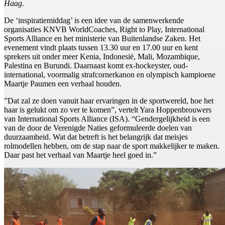
Haag.
De ‘inspiratiemiddag’ is een idee van de samenwerkende
organisaties KNVB WorldCoaches, Right to Play, International
Sports Alliance en het ministerie van Buitenlandse Zaken. Het
evenement vindt plaats tussen 13.30 uur en 17.00 uur en kent
sprekers uit onder meer Kenia, Indonesië, Mali, Mozambique,
Palestina en Burundi. Daarnaast komt ex-hockeyster, oud-
international, voormalig strafcornerkanon en olympisch kampioene
Maartje Paumen een verhaal houden.
”Dat zal ze doen vanuit haar ervaringen in de sportwereld, hoe het
haar is gelukt om zo ver te komen”, vertelt Yara Hoppenbrouwers
van International Sports Alliance (ISA). “Gendergelijkheid is een
van de door de Verenigde Naties geformuleerde doelen van
duurzaamheid. Wat dat betreft is het belangrijk dat meisjes
rolmodellen hebben, om de stap naar de sport makkelijker te maken.
Daar past het verhaal van Maartje heel goed in.”