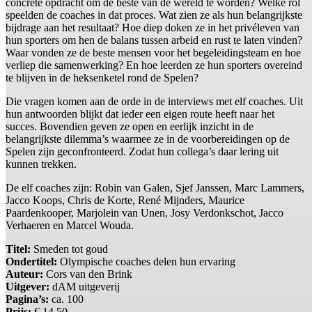
concrete opdracht om de beste van de wereld te worden? Welke rol
speelden de coaches in dat proces. Wat zien ze als hun belangrijkste
bijdrage aan het resultaat? Hoe diep doken ze in het privéleven van
hun sporters om hen de balans tussen arbeid en rust te laten vinden?
Waar vonden ze de beste mensen voor het begeleidingsteam en hoe
verliep die samenwerking? En hoe leerden ze hun sporters overeind
te blijven in de heksenketel rond de Spelen?
Die vragen komen aan de orde in de interviews met elf coaches. Uit
hun antwoorden blijkt dat ieder een eigen route heeft naar het
succes. Bovendien geven ze open en eerlijk inzicht in de
belangrijkste dilemma’s waarmee ze in de voorbereidingen op de
Spelen zijn geconfronteerd. Zodat hun collega’s daar lering uit
kunnen trekken.
De elf coaches zijn: Robin van Galen, Sjef Janssen, Marc Lammers,
Jacco Koops, Chris de Korte, René Mijnders, Maurice
Paardenkooper, Marjolein van Unen, Josy Verdonkschot, Jacco
Verhaeren en Marcel Wouda.
Titel:
Smeden tot goud
Ondertitel:
Olympische coaches delen hun ervaring
Auteur:
Cors van den Brink
Uitgever:
dAM uitgeverij
Pagina’s:
ca. 100
Prijs:
€ 14,50