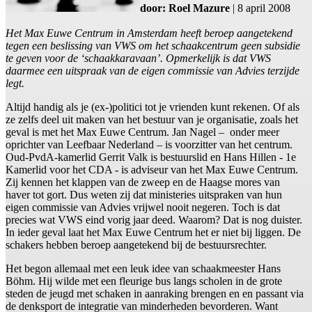
door: Roel Mazure
| 8 april 2008
Het Max Euwe Centrum in Amsterdam heeft beroep aangetekend
tegen een beslissing van VWS om het schaakcentrum geen subsidie
te geven voor de ‘schaakkaravaan’. Opmerkelijk is dat VWS
daarmee een uitspraak van de eigen commissie van Advies terzijde
legt.
Altijd handig als je (ex-)politici tot je vrienden kunt rekenen. Of als
ze zelfs deel uit maken van het bestuur van je organisatie, zoals het
geval is met het Max Euwe Centrum. Jan Nagel – onder meer
oprichter van Leefbaar Nederland – is voorzitter van het centrum.
Oud-PvdA-kamerlid Gerrit Valk is bestuurslid en Hans Hillen - 1e
Kamerlid voor het CDA - is adviseur van het Max Euwe Centrum.
Zij kennen het klappen van de zweep en de Haagse mores van
haver tot gort. Dus weten zij dat ministeries uitspraken van hun
eigen commissie van Advies vrijwel nooit negeren. Toch is dat
precies wat VWS eind vorig jaar deed. Waarom? Dat is nog duister.
In ieder geval laat het Max Euwe Centrum het er niet bij liggen. De
schakers hebben beroep aangetekend bij de bestuursrechter.
Het begon allemaal met een leuk idee van schaakmeester Hans
Böhm. Hij wilde met een fleurige bus langs scholen in de grote
steden de jeugd met schaken in aanraking brengen en en passant via
de denksport de integratie van minderheden bevorderen. Want