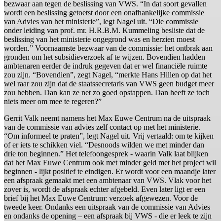
bezwaar aan tegen de beslissing van VWS. “In dat soort gevallen
wordt een beslissing getoetst door een onafhankelijke commissie
van Advies van het ministerie”, legt Nagel uit. “Die commissie
onder leiding van prof. mr. H.R.B.M. Kummeling besliste dat de
beslissing van het ministerie ongegrond was en herzien moest
worden.” Voornaamste bezwaar van de commissie: het ontbrak aan
gronden om het subsidieverzoek af te wijzen. Bovendien hadden
ambtenaren eerder de indruk gegeven dat er wel financiële ruimte
zou zijn. “Bovendien”, zegt Nagel, “merkte Hans Hillen op dat het
wel raar zou zijn dat de staatssecretaris van VWS geen budget meer
zou hebben. Dan kan ze net zo goed opstappen. Dan heeft ze toch
niets meer om mee te regeren?”
Gerrit Valk neemt namens het Max Euwe Centrum na de uitspraak
van de commissie van advies zelf contact op met het ministerie.
“Om informeel te praten”, legt Nagel uit. Vrij vertaald: om te kijken
of er iets te schikken viel. “Desnoods wilden we met minder dan
drie ton beginnen.” Het telefoongesprek - waarin Valk laat blijken
dat het Max Euwe Centrum ook met minder geld met het project wil
beginnen - lijkt positief te eindigen. Er wordt voor een maandje later
een afspraak gemaakt met een ambtenaar van VWS. Vlak voor het
zover is, wordt de afspraak echter afgebeld. Even later ligt er een
brief bij het Max Euwe Centrum: verzoek afgewezen. Voor de
tweede keer. Ondanks een uitspraak van de commissie van Advies
en ondanks de opening – een afspraak bij VWS - die er leek te zijn