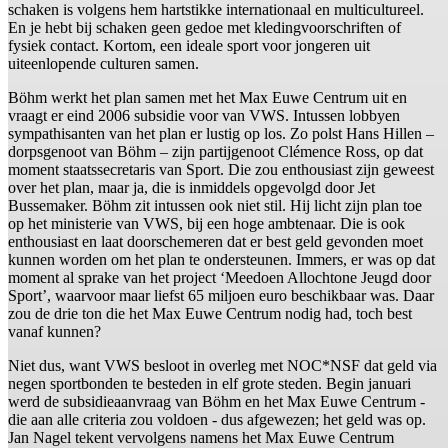
schaken is volgens hem hartstikke internationaal en multicultureel.
En je hebt bij schaken geen gedoe met kledingvoorschriften of
fysiek contact. Kortom, een ideale sport voor jongeren uit
uiteenlopende culturen samen.
Böhm werkt het plan samen met het Max Euwe Centrum uit en
vraagt er eind 2006 subsidie voor van VWS. Intussen lobbyen
sympathisanten van het plan er lustig op los. Zo polst Hans Hillen –
dorpsgenoot van Böhm – zijn partijgenoot Clémence Ross, op dat
moment staatssecretaris van Sport. Die zou enthousiast zijn geweest
over het plan, maar ja, die is inmiddels opgevolgd door Jet
Bussemaker. Böhm zit intussen ook niet stil. Hij licht zijn plan toe
op het ministerie van VWS, bij een hoge ambtenaar. Die is ook
enthousiast en laat doorschemeren dat er best geld gevonden moet
kunnen worden om het plan te ondersteunen. Immers, er was op dat
moment al sprake van het project ‘Meedoen Allochtone Jeugd door
Sport’, waarvoor maar liefst 65 miljoen euro beschikbaar was. Daar
zou de drie ton die het Max Euwe Centrum nodig had, toch best
vanaf kunnen?
Niet dus, want VWS besloot in overleg met NOC*NSF dat geld via
negen sportbonden te besteden in elf grote steden. Begin januari
werd de subsidieaanvraag van Böhm en het Max Euwe Centrum -
die aan alle criteria zou voldoen - dus afgewezen; het geld was op.
Jan Nagel tekent vervolgens namens het Max Euwe Centrum