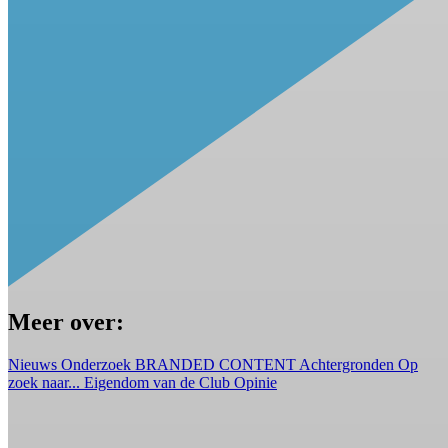
Meer over:
Nieuws
Onderzoek
BRANDED CONTENT
Achtergronden
Op
zoek naar...
Eigendom van de Club
Opinie