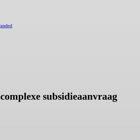
randed
 complexe subsidieaanvraag