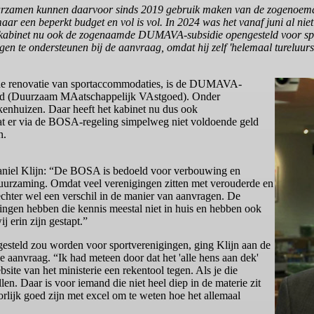
uurzamen kunnen daarvoor sinds 2019 gebruik maken van de zogenoem
r een beperkt budget en vol is vol. In 2024 was het vanaf juni al niet
et kabinet nu ook de zogenaamde DUMAVA-subsidie opengesteld voor spo
en te ondersteunen bij de aanvraag, omdat hij zelf 'helemaal tureluurs
 de renovatie van sportaccommodaties, is de DUMAVA-
oed (Duurzaam MAatschappelijk VAstgoed). Onder
enhuizen. Daar heeft het kabinet nu dus ook
dat er via de BOSA-regeling simpelweg niet voldoende geld
n.
niel Klijn: “De BOSA is bedoeld voor verbouwing en
uurzaming. Omdat veel verenigingen zitten met verouderde en
 echter wel een verschil in de manier van aanvragen. De
ngen hebben die kennis meestal niet in huis en hebben ook
j erin zijn gestapt.”
steld zou worden voor sportverenigingen, ging Klijn aan de
 aanvraag. “Ik had meteen door dat het 'alle hens aan dek'
te van het ministerie een rekentool tegen. Als je die
len. Daar is voor iemand die niet heel diep in de materie zit
lijk goed zijn met excel om te weten hoe het allemaal