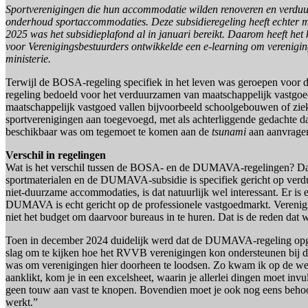
Sportverenigingen die hun accommodatie wilden renoveren en verd
onderhoud sportaccommodaties. Deze subsidieregeling heeft echter maa
2025 was het subsidieplafond al in januari bereikt. Daarom heeft h
voor Verenigingsbestuurders ontwikkelde een e-learning om vereniging
ministerie.
Terwijl de BOSA-regeling specifiek in het leven was geroepen voor
regeling bedoeld voor het verduurzamen van maatschappelijk vastg
maatschappelijk vastgoed vallen bijvoorbeeld schoolgebouwen of ziek
sportverenigingen aan toegevoegd, met als achterliggende gedachte 
beschikbaar was om tegemoet te komen aan de
tsunami
aan aanvrage
Verschil in regelingen
Wat is het verschil tussen de BOSA- en de DUMAVA-regelingen? Da
sportmaterialen en de DUMAVA-subsidie is specifiek gericht op verd
niet-duurzame accommodaties, is dat natuurlijk wel interessant. Er is
DUMAVA is echt gericht op de professionele vastgoedmarkt. Verenigi
niet het budget om daarvoor bureaus in te huren. Dat is de reden dat wi
Toen in december 2024 duidelijk werd dat de DUMAVA-regeling opge
slag om te kijken hoe het RVVB verenigingen kon ondersteunen bij de
was om verenigingen hier doorheen te loodsen. Zo kwam ik op de websi
aanklikt, kom je in een excelsheet, waarin je allerlei dingen moet invul
geen touw aan vast te knopen. Bovendien moet je ook nog eens behoor
werkt.”