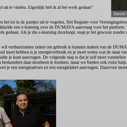
 uit te vinden. Eigenlijk heb ik al het werk gedaan"
m het tot in de puntjes uit te vogelen. Het Register voor Verenigingsbe
ontwikkelde een e-learning over de DUMAVA-aanvraag voor het platform
werk gedaan. Als je die e-learning doorloopt, snap je het gewoon zonder 
e wil verduurzamen zetten om gebruik te kunnen maken van de DUMAVA
nd moet hebben is je energieverbruik en je moet weten wat de staat van 
idie je kunt aanvragen. De volgende stap is dat je zelf moet vaststellen
om bestuurders daar doorheen te loodsen, maar we bieden ook extra h
oet je een energieadvies en een energielabel aanvragen. Daarvoor moet