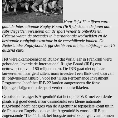
Maar liefst 72 miljoen euro
gaat de Internationale Rugby Board (IRB) de komende jaren aan
subsidiegelden investeren om de sport verder te ontwikkelen.
Criteria waren de prestaties in internationale wedstrijden en de
bestaande rugbyinfrastructuur in de verschillende landen. De
Nederlandse Rugbybond krijgt slechts een minieme bijdrage van 15
duizend euro.
Het wereldkampioenschap Rugby dat vorig jaar in Frankrijk werd
gehouden, leverde de International Rugby Board (IRB) een
nettowinst op van 180 miljoen euro. De IRB gaat niet op haar
lauweren en haar geld zitten, maar investeert een flink deel daarvan
in ‘ontwikkelingshulp’. Voor het ‘High Performance Investment
Programme’ heeft het IRB 22 landen aangewezen die forse
bijdragen krijgen om de sport verder te ontwikkelen.
Grootste ontvanger is Argentinië dat het op het WK met een derde
plaats erg goed deed, maar desondanks een kleine nationale
rugbybond heeft; het gros van de Argentijnse topspelers komt uit in
de Franse en Engelse competitie. Argentinië is voor de IRB een
zogenaamde ‘Tier 1’-land, het hoogste ontwikkelingsniveau binnen