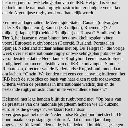
het meerjaren-ontwikkelingsplan van de IRB. Het geld is vooral
bedoeld om de nationale rugbyinfrastructuur zodanig te versterken
dat de Argentijnse rugbybond onafhankelijk wordt.
Een niveau lager zitten de Verenigde Staten, Canada (ontvangen
ieder 3.8 miljoen euro), Samoa (3.3 miljoen), Roemenië (3.2
miljoen), Japan, Fiji (beide 2.9 miljoen) en Tonga (1.5 miljoen). In
Tier 3, het laagste niveau binnen het ontwikkelingsplan, zitten
vooral Europese rugbybonden (Georgië, Rusland, Portugal en
Spanje). Nederland zit daar helaas niet bij. De Telegraaf - die vorige
week over het internationale rugby ontwikkelingsplan publiceerde -
veronderstelde dat de Nederlandse Rugbybond een cursus lobbyen
nodig heeft, om meer subsidie van de IRB te ontvangen. Simone
Richardson, directeur van de Nederlandse Rugbybond, moet daar
om lachen. “Onzin. We konden niet eens een aanvraag indienen; het
IRB heeft de subsidies op basis van haar eigen regels toegewezen.
Criteria waren de prestaties in internationale wedstrijden en de
bestaande rugbyinfrastructuur in de verschillende landen.”
Helemaal met lege handen blijft de rugbybond niet. “Op basis van
de prestaties van ons nationale jeugdteam hebben we 15 duizend
euro subsidie gekregen”, verklaart Richardson.
Overigens gaat het met de Nederlandse Rugbybond niet slecht. De
bond maakt een gestage groei door. Nadat de bond jarenlang
ongeveer vijfduizend leden telde, is het ledental inmiddels gestegen