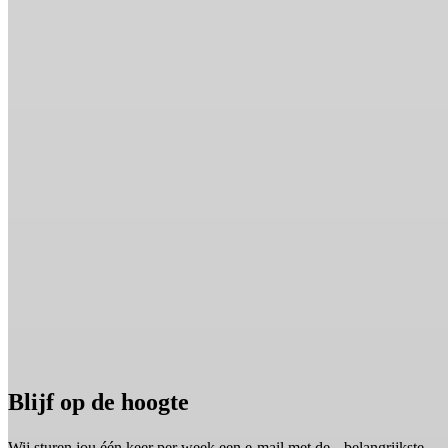
Blijf op de hoogte
Wij sturen jou één keer per week een e-mail met de belangrijkste