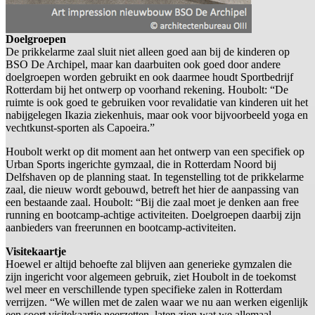
Doelgroepen
De prikkelarme zaal sluit niet alleen goed aan bij de kinderen op
BSO De Archipel, maar kan daarbuiten ook goed door andere
doelgroepen worden gebruikt en ook daarmee houdt Sportbedrijf
Rotterdam bij het ontwerp op voorhand rekening. Houbolt: “De
ruimte is ook goed te gebruiken voor revalidatie van kinderen uit het
nabijgelegen Ikazia ziekenhuis, maar ook voor bijvoorbeeld yoga en
vechtkunst-sporten als Capoeira.”
Houbolt werkt op dit moment aan het ontwerp van een specifiek op
Urban Sports ingerichte gymzaal, die in Rotterdam Noord bij
Delfshaven op de planning staat. In tegenstelling tot de prikkelarme
zaal, die nieuw wordt gebouwd, betreft het hier de aanpassing van
een bestaande zaal. Houbolt: “Bij die zaal moet je denken aan free
running en bootcamp-achtige activiteiten. Doelgroepen daarbij zijn
aanbieders van freerunnen en bootcamp-activiteiten.
Visitekaartje
Hoewel er altijd behoefte zal blijven aan generieke gymzalen die
zijn ingericht voor algemeen gebruik, ziet Houbolt in de toekomst
wel meer en verschillende typen specifieke zalen in Rotterdam
verrijzen. “We willen met de zalen waar we nu aan werken eigenlijk
een soort visitekaartje neerzetten, laten zien wat we allemaal