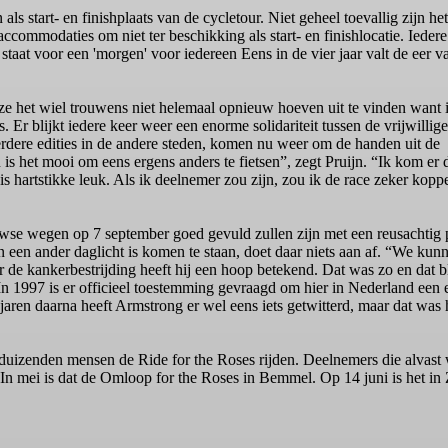
s start- en finishplaats van de cycletour. Niet geheel toevallig zijn het
ccommodaties om niet ter beschikking als start- en finishlocatie. Iedere
taat voor een 'morgen' voor iedereen Eens in de vier jaar valt de eer v
ze het wiel trouwens niet helemaal opnieuw hoeven uit te vinden want 
Er blijkt iedere keer weer een enorme solidariteit tussen de vrijwillige
erdere edities in de andere steden, komen nu weer om de handen uit de
s het mooi om eens ergens anders te fietsen”, zegt Pruijn. “Ik kom er 
s hartstikke leuk. Als ik deelnemer zou zijn, zou ik de race zeker ko
wse wegen op 7 september goed gevuld zullen zijn met een reusachtig pe
een ander daglicht is komen te staan, doet daar niets aan af. “We kunn
 de kankerbestrijding heeft hij een hoop betekend. Dat was zo en dat b
In 1997 is er officieel toestemming gevraagd om hier in Nederland ee
jaren daarna heeft Armstrong er wel eens iets getwitterd, maar dat was
 duizenden mensen de Ride for the Roses rijden. Deelnemers die alva
n mei is dat de Omloop for the Roses in Bemmel. Op 14 juni is het in Z