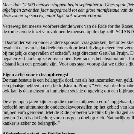
Meer dan 14.000 mensen stappen begin september in Goes op de fiets vo
afgelopen zeventien jaar uitgegroeid tot een grote manifestatie van
deze zomer op succes, maar kijkt ook alweer vooruit.
Verreweg het meeste voorbereidende werk van de Ride for the Roses wo
de routes en de inzet van voldoende mensen op de dag zelf. SCIANDR
“Daaronder vallen onder andere sponsor- vraagstukken, het ontwikke
resultaat daarvan is dat deelnemers door inschrijving meteen een ver
bij mogelijke ongevallen of schade”, zegt directeur Gert-Jan Pruijn. 
bepalen zelf hoelang ze er over doen. Een race is het absoluut niet. Pr
afstand kan een prestatie zijn. Voor ons staat voorop dat we tijdens d
Eigen actie voor extra opbrengst
De manifestatie is een belangrijk doel, net als het inzamelen van gel
een plaatsje hebben in een bedrijfsteam. Pruijn: “Veel van die formati
ook kan is dat mensen in hun eigen sociale omgeving om een bijdrage
De afgelopen jaren zijn er op die manier miljoenen euro’s opgehaal
bedoeld om uitmuntende onderzoeksvoorstellen op het gebied van kanke
miljoen euro gemoeid. Met de Ride proberen we flink bij te dragen a
nemen. Toch is dat bedrag voor ons geen doel op zich. Natuurlijk wil
kanker is zeker zo belangrijk.”
Afwisselende start- en finishplaatsen