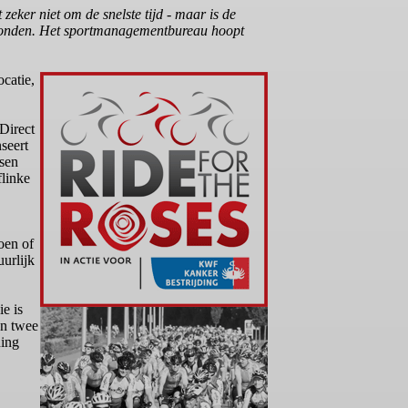
eker niet om de snelste tijd - maar is de
verbonden. Het sportmanagementbureau hoopt
catie,
Direct
seert
nsen
flinke
oen of
uurlijk
e is
an twee
ning