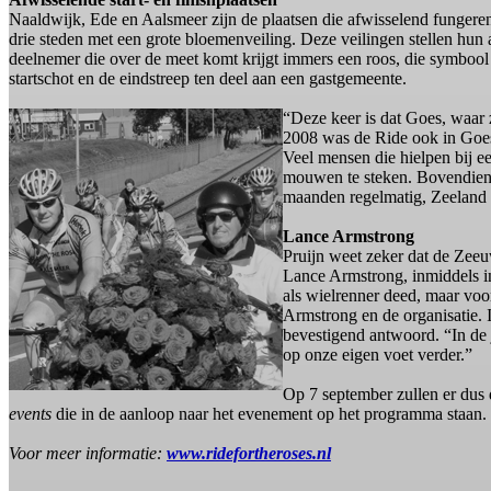
Naaldwijk, Ede en Aalsmeer zijn de plaatsen die afwisselend fungeren al
drie steden met een grote bloemenveiling. Deze veilingen stellen hun a
deelnemer die over de meet komt krijgt immers een roos, die symbool s
startschot en de eindstreep ten deel aan een gastgemeente.
“Deze keer is dat Goes, waar 
2008 was de Ride ook in Goes. 
Veel mensen die hielpen bij e
mouwen te steken. Bovendien i
maanden regelmatig, Zeeland i
Lance Armstrong
Pruijn weet zeker dat de Zeeu
Lance Armstrong, inmiddels in 
als wielrenner deed, maar voor
Armstrong en de organisatie. 
bevestigend antwoord. “In de 
op onze eigen voet verder.”
Op 7 september zullen er dus
events
die in de aanloop naar het evenement op het programma staan. I
Voor meer informatie:
www.ridefortheroses.nl