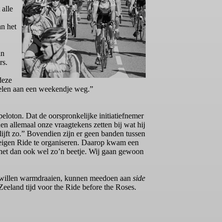
 alle
an het
in
rs.
deze
ppelen aan een weekendje weg.”
loton. Dat de oorspronkelijke initiatiefnemer
en allemaal onze vraagtekens zetten bij wat hij
lijft zo.” Bovendien zijn er geen banden tussen
n eigen Ride te organiseren. Daarop kwam een
 het dan ook wel zo’n beetje. Wij gaan gewoon
st willen warmdraaien, kunnen meedoen aan
side
eeland tijd voor the Ride before the Roses.