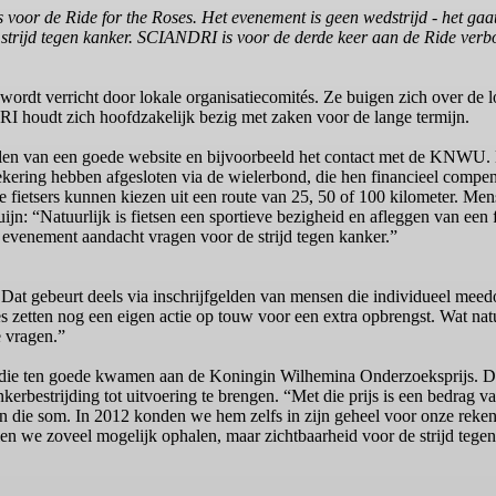
or de Ride for the Roses. Het evenement is geen wedstrijd - het gaat z
 de strijd tegen kanker. SCIANDRI is voor de derde keer aan de Ride 
rdt verricht door lokale organisatiecomités. Ze buigen zich over de lo
I houdt zich hoofdzakelijk bezig met zaken voor de lange termijn.
len van een goede website en bijvoorbeeld het contact met de KNWU. 
zekering hebben afgesloten via de wielerbond, die hen financieel compen
De fietsers kunnen kiezen uit een route van 25, 50 of 100 kilometer. Me
uijn: “Natuurlijk is fietsen een sportieve bezigheid en afleggen van een 
it evenement aandacht vragen voor de strijd tegen kanker.”
d. Dat gebeurt deels via inschrijfgelden van mensen die individueel meed
es zetten nog een eigen actie op touw voor een extra opbrengst. Wat nat
 vragen.”
d, die ten goede kwamen aan de Koningin Wilhemina Onderzoeksprijs. Di
rbestrijding tot uitvoering te brengen. “Met die prijs is een bedrag v
an die som. In 2012 konden we hem zelfs in zijn geheel voor onze reke
len we zoveel mogelijk ophalen, maar zichtbaarheid voor de strijd tegen