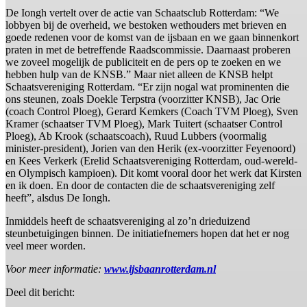
De Iongh vertelt over de actie van Schaatsclub Rotterdam: “We
lobbyen bij de overheid, we bestoken wethouders met brieven en
goede redenen voor de komst van de ijsbaan en we gaan binnenkort
praten in met de betreffende Raadscommissie. Daarnaast proberen
we zoveel mogelijk de publiciteit en de pers op te zoeken en we
hebben hulp van de KNSB.” Maar niet alleen de KNSB helpt
Schaatsvereniging Rotterdam. “Er zijn nogal wat prominenten die
ons steunen, zoals Doekle Terpstra (voorzitter KNSB), Jac Orie
(coach Control Ploeg), Gerard Kemkers (Coach TVM Ploeg), Sven
Kramer (schaatser TVM Ploeg), Mark Tuitert (schaatser Control
Ploeg), Ab Krook (schaatscoach), Ruud Lubbers (voormalig
minister-president), Jorien van den Herik (ex-voorzitter Feyenoord)
en Kees Verkerk (Erelid Schaatsvereniging Rotterdam, oud-wereld-
en Olympisch kampioen). Dit komt vooral door het werk dat Kirsten
en ik doen. En door de contacten die de schaatsvereniging zelf
heeft”, alsdus De Iongh.
Inmiddels heeft de schaatsvereniging al zo’n drieduizend
steunbetuigingen binnen. De initiatiefnemers hopen dat het er nog
veel meer worden.
Voor meer informatie:
www.ijsbaanrotterdam.nl
Deel dit bericht: