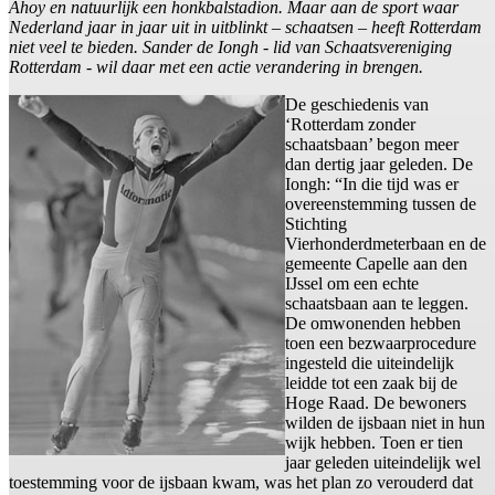
Ahoy en natuurlijk een honkbalstadion. Maar aan de sport waar
Nederland jaar in jaar uit in uitblinkt – schaatsen – heeft Rotterdam
niet veel te bieden. Sander de Iongh - lid van Schaatsvereniging
Rotterdam - wil daar met een actie verandering in brengen.
De geschiedenis van
‘Rotterdam zonder
schaatsbaan’ begon meer
dan dertig jaar geleden. De
Iongh: “In die tijd was er
overeenstemming tussen de
Stichting
Vierhonderdmeterbaan en de
gemeente Capelle aan den
IJssel om een echte
schaatsbaan aan te leggen.
De omwonenden hebben
toen een bezwaarprocedure
ingesteld die uiteindelijk
leidde tot een zaak bij de
Hoge Raad. De bewoners
wilden de ijsbaan niet in hun
wijk hebben. Toen er tien
jaar geleden uiteindelijk wel
toestemming voor de ijsbaan kwam, was het plan zo verouderd dat