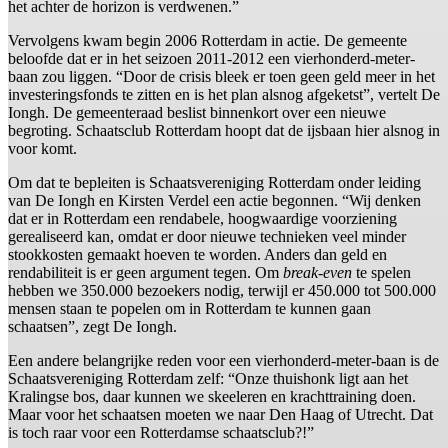
het achter de horizon is verdwenen.”
Vervolgens kwam begin 2006 Rotterdam in actie. De gemeente
beloofde dat er in het seizoen 2011-2012 een vierhonderd-meter-
baan zou liggen. “Door de crisis bleek er toen geen geld meer in het
investeringsfonds te zitten en is het plan alsnog afgeketst”, vertelt De
Iongh. De gemeenteraad beslist binnenkort over een nieuwe
begroting. Schaatsclub Rotterdam hoopt dat de ijsbaan hier alsnog in
voor komt.
Om dat te bepleiten is Schaatsvereniging Rotterdam onder leiding
van De Iongh en Kirsten Verdel een actie begonnen. “Wij denken
dat er in Rotterdam een rendabele, hoogwaardige voorziening
gerealiseerd kan, omdat er door nieuwe technieken veel minder
stookkosten gemaakt hoeven te worden. Anders dan geld en
rendabiliteit is er geen argument tegen. Om
break-even
te spelen
hebben we 350.000 bezoekers nodig, terwijl er 450.000 tot 500.000
mensen staan te popelen om in Rotterdam te kunnen gaan
schaatsen”, zegt De Iongh.
Een andere belangrijke reden voor een vierhonderd-meter-baan is de
Schaatsvereniging Rotterdam zelf: “Onze thuishonk ligt aan het
Kralingse bos, daar kunnen we skeeleren en krachttraining doen.
Maar voor het schaatsen moeten we naar Den Haag of Utrecht. Dat
is toch raar voor een Rotterdamse schaatsclub?!”