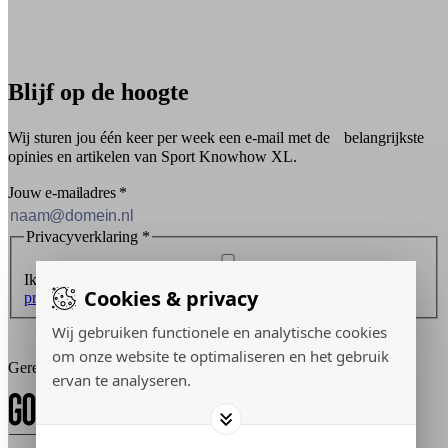
Blijf op de hoogte
Wij sturen jou één keer per week een e-mail met de belangrijkste
opinies en artikelen van Sport Knowhow XL.
Jouw e-mailadres
*
Privacyverklaring
*
Ik ontvang graag de nieuwsbrief en ga akkoord met de
Cookies & privacy
privacyverklaring
.
Wij gebruiken functionele en analytische cookies
Inschrijven
om onze website te optimaliseren en het gebruik
Gerealiseerd door:
ervan te analyseren.