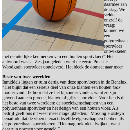
daarmee aan
de slag. We
stelden
onszelf de
vraag:
kunnen we
een
polyurethaan
sportvloer
ontwikkelen
met de uiterlijke kenmerken van een houten sportvloer?” Het
antwoord was ja. Zes jaar geleden werd de eerste Pulastic
Woodgrain sportvloer opgeleverd. Het bleek de opmaat naar meer.
Beste van twee werelden
Inmiddels liggen er ruim dertig van deze sportvloeren in de Benelux.
“Het blijkt dat een serieus deel van onze klanten een houten
look
mooier vindt. Ik hoor dat ze het bijzonder vinden, want ze zijn
gewend aan een groene, blauwe of grijze sportvloer. Voor hen is dit
het beste van twee werelden: de speeleigenschappen van een
polyurethaan sportvloer en het design van een houten vloer. Als
bedrijf geeft ons dit weer meer mogelijkheden.” Mossing Holsteyn
benadrukt dat de vloeren exact dezelfde eigenschappen hebben als
de polyurethaan sportvloeren. “Het mag ook niet afwijken, want
daar zijn normen voor gesteld.”