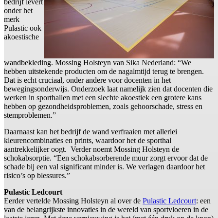
bedrijf levert
onder het
merk
Pulastic ook
akoestische
wandbekleding. Mossing Holsteyn van Sika Nederland: “We
hebben uitstekende producten om de nagalmtijd terug te brengen.
Dat is echt cruciaal, onder andere voor docenten in het
bewegingsonderwijs. Onderzoek laat namelijk zien dat docenten die
werken in sporthallen met een slechte akoestiek een grotere kans
hebben op gezondheidsproblemen, zoals gehoorschade, stress en
stemproblemen.”
Daarnaast kan het bedrijf de wand verfraaien met allerlei
kleurencombinaties en prints, waardoor het de sporthal
aantrekkelijker oogt. Verder noemt Mossing Holsteyn de
schokabsorptie. “Een schokabsorberende muur zorgt ervoor dat de
schade bij een val significant minder is. We verlagen daardoor het
risico’s op blessures.”
Pulastic Ledcourt
Eerder vertelde Mossing Holsteyn al over de
Pulastic Ledcourt
: een
van de belangrijkste innovaties in de wereld van sportvloeren in de