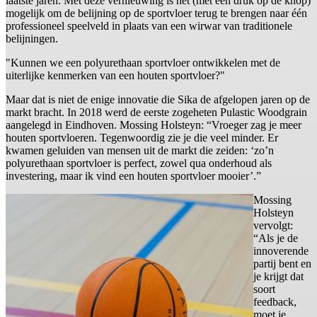
laatste jaren. Met deze vernieuwing is het (met één druk op de knop)
mogelijk om de belijning op de sportvloer terug te brengen naar één
professioneel speelveld in plaats van een wirwar van traditionele
belijningen.
"Kunnen we een polyurethaan sportvloer ontwikkelen met de
uiterlijke kenmerken van een houten sportvloer?"
Maar dat is niet de enige innovatie die Sika de afgelopen jaren op de
markt bracht. In 2018 werd de eerste zogeheten Pulastic Woodgrain
aangelegd in Eindhoven. Mossing Holsteyn: “Vroeger zag je meer
houten sportvloeren. Tegenwoordig zie je die veel minder. Er
kwamen geluiden van mensen uit de markt die zeiden: ‘zo’n
polyurethaan sportvloer is perfect, zowel qua onderhoud als
investering, maar ik vind een houten sportvloer mooier’.”
Mossing
Holsteyn
vervolgt:
“Als je de
innoverende
partij bent en
je krijgt dat
soort
feedback,
moet je