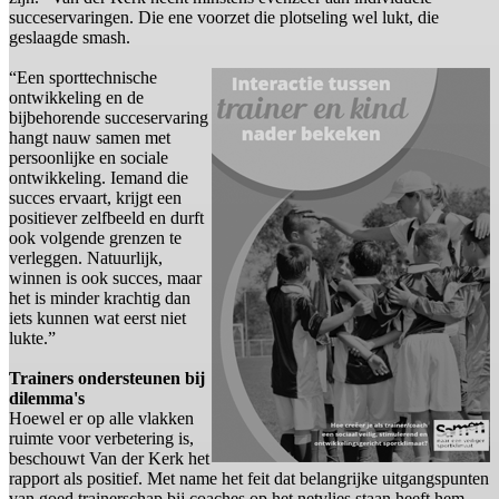
succeservaringen. Die ene voorzet die plotseling wel lukt, die
geslaagde smash.
“Een sporttechnische
ontwikkeling en de
bijbehorende succeservaring
hangt nauw samen met
persoonlijke en sociale
ontwikkeling. Iemand die
succes ervaart, krijgt een
positiever zelfbeeld en durft
ook volgende grenzen te
verleggen. Natuurlijk,
winnen is ook succes, maar
het is minder krachtig dan
iets kunnen wat eerst niet
lukte.”
Trainers ondersteunen bij
dilemma's
Hoewel er op alle vlakken
ruimte voor verbetering is,
beschouwt Van der Kerk het
rapport als positief. Met name het feit dat belangrijke uitgangspunten
van goed trainerschap bij coaches op het netvlies staan heeft hem