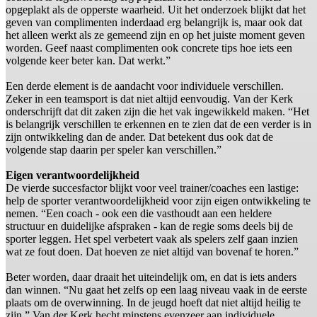
opgeplakt als de opperste waarheid. Uit het onderzoek blijkt dat het
geven van complimenten inderdaad erg belangrijk is, maar ook dat
het alleen werkt als ze gemeend zijn en op het juiste moment geven
worden. Geef naast complimenten ook concrete tips hoe iets een
volgende keer beter kan. Dat werkt.”
Een derde element is de aandacht voor individuele verschillen.
Zeker in een teamsport is dat niet altijd eenvoudig. Van der Kerk
onderschrijft dat dit zaken zijn die het vak ingewikkeld maken. “Het
is belangrijk verschillen te erkennen en te zien dat de een verder is in
zijn ontwikkeling dan de ander. Dat betekent dus ook dat de
volgende stap daarin per speler kan verschillen.”
Eigen verantwoordelijkheid
De vierde succesfactor blijkt voor veel trainer/coaches een lastige:
help de sporter verantwoordelijkheid voor zijn eigen ontwikkeling te
nemen. “Een coach - ook een die vasthoudt aan een heldere
structuur en duidelijke afspraken - kan de regie soms deels bij de
sporter leggen. Het spel verbetert vaak als spelers zelf gaan inzien
wat ze fout doen. Dat hoeven ze niet altijd van bovenaf te horen.”
Beter worden, daar draait het uiteindelijk om, en dat is iets anders
dan winnen. “Nu gaat het zelfs op een laag niveau vaak in de eerste
plaats om de overwinning. In de jeugd hoeft dat niet altijd heilig te
zijn.” Van der Kerk hecht minstens evenzeer aan individuele