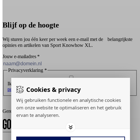
Blijf op de hoogte
Wij sturen jou één keer per week een e-mail met de belangrijkste
opinies en artikelen van Sport Knowhow XL.
Jouw e-mailadres
*
Privacyverklaring
*
Ik ontvang graag de nieuwsbrief en ga akkoord met de
Cookies & privacy
privacyverklaring
.
Wij gebruiken functionele en analytische cookies
Inschrijven
om onze website te optimaliseren en het gebruik
Gerealiseerd door:
ervan te analyseren.