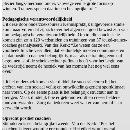
plezier langzamerhand onder, vanwege een te grote focus op
winnen. Trainers spelen daarin een belangrijke rol.”
Pedagogische verantwoordelijkheid
Uit deze door onderzoeksbureau Kennispraktijk uitgevoerde studie
komt naar voren dat zij zich over het algemeen goed bewust zijn van
hun pedagogische verantwoordelijkheid. Om tot die conclusie te
komen zijn zo’n 120 wedstrijden en trainingen van 37 jeugd-trainer-
coaches geanalyseerd. Van der Kerk: “Ze weten dat ze een
voorbeeldfunctie vervullen, dat ze duidelijk moeten communiceren
en dat positief coachen belangrijk is, maar als de training eenmaal
begonnen is of de scheidsrechter gefloten heeft voor het begin van
de wedstrijd neemt de hectiek van het moment het nog wel eens
over.”
Uit het onderzoek komen vier duidelijke succesfactoren bij het
creëren van een sociaal veilig en ontwikkelingsgericht sportklimaat
naar voren. Op de eerste plaats is het belangrijk structuur aan te
brengen. Maak duidelijk hoe er getraind wordt en creëer heldere
randvoorwaarden. Zorg dat iedereen weet wat er van hem of haar
verwacht wordt.
Oprecht positief coachen
Stimuleren is een belangrijke tweede. Van der Kerk: “Positief
coachen is tegenwoordig erg populair. Het etiket wordt overal