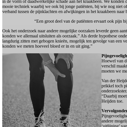
in de vorm of daadwerkelijke schade aan het kraakbeen. We konden d
mooie techniek waarbij we ook bij jonge patiënten, bij wie nog niet o
verband tussen de pijnklachten en afwijkingen in het kraakbeen naar 
“Een groot deel van de patiënten ervaart ook pijn 
Ook het onderzoek naar andere mogelijke oorzaken leverde geen aant
konden we allemaal uitsluiten als oorzaak.” Als derde hypothese onder
langdurig zitten met gebogen knieën, mogelijk ten gevolge van een v
konden we meten hoeveel bloed er in en uit ging.”
Pijngevoelig
Hoewel van de
verschil maakt
moeten we me
Van der Heijd
prikkel toch 
onderzoekster
“Daarbij moet
Heijden toe.
Vervolgonde
Pijngevoeligh
andere mogeli
‘uitlijning’ 