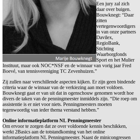
Een jury zal zich
daar over buigen.
Bouwknegt: “Daar
zitten
vertegenwoordigers
in van onze partners
Davilex,
RegioBank,
Stichting
Waarborgfonds
Sport en het Mulier
Instituut, maar ook NOC*NSF en de winnaar van vorig jaar Fred
Boevé, van tennisvereniging TC Zevenhuizen.”
Zij zullen naar verschillende aspecten kijken. Er zijn geen bindende
criteria waar de winnaar van de verkiezing aan moet voldoen.
Bouwknegt gaat er van uit dat in ogenschouw genomen wordt hoe
divers de taken van de penningmeester inmiddels zijn. “Die roep om
assistentie is er niet voor niets. Penningmeesters moeten
tegenwoordig van ieder thema verstand hebben.”
Online informatieplatform NL Penningmeester
Om ervoor te zorgen dat ze over voldoende kennis beschikken,
werkt 2Basics aan de totstandkoming van het online
informatieplatform NL Penningmeester. Naast de minicongressen