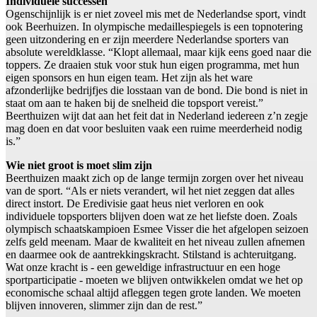
Individuele successen
Ogenschijnlijk is er niet zoveel mis met de Nederlandse sport, vindt
ook Beerhuizen. In olympische medaillespiegels is een topnotering
geen uitzondering en er zijn meerdere Nederlandse sporters van
absolute wereldklasse. “Klopt allemaal, maar kijk eens goed naar die
toppers. Ze draaien stuk voor stuk hun eigen programma, met hun
eigen sponsors en hun eigen team. Het zijn als het ware
afzonderlijke bedrijfjes die losstaan van de bond. Die bond is niet in
staat om aan te haken bij de snelheid die topsport vereist.”
Beerthuizen wijt dat aan het feit dat in Nederland iedereen z’n zegje
mag doen en dat voor besluiten vaak een ruime meerderheid nodig
is.”
Wie niet groot is moet slim zijn
Beerthuizen maakt zich op de lange termijn zorgen over het niveau
van de sport. “Als er niets verandert, wil het niet zeggen dat alles
direct instort. De Eredivisie gaat heus niet verloren en ook
individuele topsporters blijven doen wat ze het liefste doen. Zoals
olympisch schaatskampioen Esmee Visser die het afgelopen seizoen
zelfs geld meenam. Maar de kwaliteit en het niveau zullen afnemen
en daarmee ook de aantrekkingskracht. Stilstand is achteruitgang.
Wat onze kracht is - een geweldige infrastructuur en een hoge
sportparticipatie - moeten we blijven ontwikkelen omdat we het op
economische schaal altijd afleggen tegen grote landen. We moeten
blijven innoveren, slimmer zijn dan de rest.”