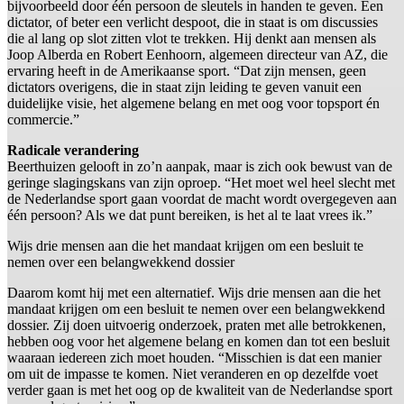
bijvoorbeeld door één persoon de sleutels in handen te geven. Een
dictator, of beter een verlicht despoot, die in staat is om discussies
die al lang op slot zitten vlot te trekken. Hij denkt aan mensen als
Joop Alberda en Robert Eenhoorn, algemeen directeur van AZ, die
ervaring heeft in de Amerikaanse sport. “Dat zijn mensen, geen
dictators overigens, die in staat zijn leiding te geven vanuit een
duidelijke visie, het algemene belang en met oog voor topsport én
commercie.”
Radicale verandering
Beerthuizen gelooft in zo’n aanpak, maar is zich ook bewust van de
geringe slagingskans van zijn oproep. “Het moet wel heel slecht met
de Nederlandse sport gaan voordat de macht wordt overgegeven aan
één persoon? Als we dat punt bereiken, is het al te laat vrees ik.”
Wijs drie mensen aan die het mandaat krijgen om een besluit te
nemen over een belangwekkend dossier
Daarom komt hij met een alternatief. Wijs drie mensen aan die het
mandaat krijgen om een besluit te nemen over een belangwekkend
dossier. Zij doen uitvoerig onderzoek, praten met alle betrokkenen,
hebben oog voor het algemene belang en komen dan tot een besluit
waaraan iedereen zich moet houden. “Misschien is dat een manier
om uit de impasse te komen. Niet veranderen en op dezelfde voet
verder gaan is met het oog op de kwaliteit van de Nederlandse sport