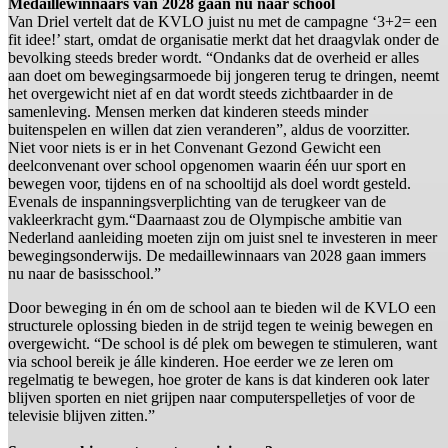
Medaillewinnaars van 2028 gaan nu naar school
Van Driel vertelt dat de KVLO juist nu met de campagne ‘3+2= een
fit idee!’ start, omdat de organisatie merkt dat het draagvlak onder de
bevolking steeds breder wordt. “Ondanks dat de overheid er alles
aan doet om bewegingsarmoede bij jongeren terug te dringen, neemt
het overgewicht niet af en dat wordt steeds zichtbaarder in de
samenleving. Mensen merken dat kinderen steeds minder
buitenspelen en willen dat zien veranderen”, aldus de voorzitter.
Niet voor niets is er in het Convenant Gezond Gewicht een
deelconvenant over school opgenomen waarin één uur sport en
bewegen voor, tijdens en of na schooltijd als doel wordt gesteld.
Evenals de inspanningsverplichting van de terugkeer van de
vakleerkracht gym.“Daarnaast zou de Olympische ambitie van
Nederland aanleiding moeten zijn om juist snel te investeren in meer
bewegingsonderwijs. De medaillewinnaars van 2028 gaan immers
nu naar de basisschool.”
Door beweging in én om de school aan te bieden wil de KVLO een
structurele oplossing bieden in de strijd tegen te weinig bewegen en
overgewicht. “De school is dé plek om bewegen te stimuleren, want
via school bereik je álle kinderen. Hoe eerder we ze leren om
regelmatig te bewegen, hoe groter de kans is dat kinderen ook later
blijven sporten en niet grijpen naar computerspelletjes of voor de
televisie blijven zitten.”