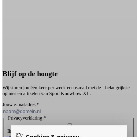
Blijf op de hoogte
Wij sturen jou één keer per week een e-mail met de belangrijkste
opinies en artikelen van Sport Knowhow XL.
Jouw e-mailadres
*
Privacyverklaring
*
Ik ontvang graag de nieuwsbrief en ga akkoord met de
Cookies & privacy
privacyverklaring
.