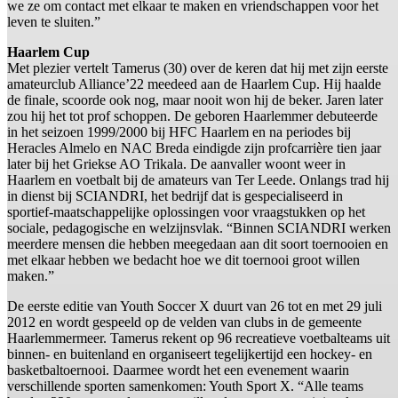
we ze om contact met elkaar te maken en vriendschappen voor het
leven te sluiten.”
Haarlem Cup
Met plezier vertelt Tamerus (30) over de keren dat hij met zijn eerste
amateurclub Alliance’22 meedeed aan de Haarlem Cup. Hij haalde
de finale, scoorde ook nog, maar nooit won hij de beker. Jaren later
zou hij het tot prof schoppen. De geboren Haarlemmer debuteerde
in het seizoen 1999/2000 bij HFC Haarlem en na periodes bij
Heracles Almelo en NAC Breda eindigde zijn profcarrière tien jaar
later bij het Griekse AO Trikala. De aanvaller woont weer in
Haarlem en voetbalt bij de amateurs van Ter Leede. Onlangs trad hij
in dienst bij SCIANDRI, het bedrijf dat is gespecialiseerd in
sportief-maatschappelijke oplossingen voor vraagstukken op het
sociale, pedagogische en welzijnsvlak. “Binnen SCIANDRI werken
meerdere mensen die hebben meegedaan aan dit soort toernooien en
met elkaar hebben we bedacht hoe we dit toernooi groot willen
maken.”
De eerste editie van Youth Soccer X duurt van 26 tot en met 29 juli
2012 en wordt gespeeld op de velden van clubs in de gemeente
Haarlemmermeer. Tamerus rekent op 96 recreatieve voetbalteams uit
binnen- en buitenland en organiseert tegelijkertijd een hockey- en
basketbaltoernooi. Daarmee wordt het een evenement waarin
verschillende sporten samenkomen: Youth Sport X. “Alle teams