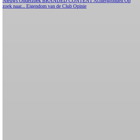
Nieuws
Onderzoek
BRANDED CONTENT
Achtergronden
Op
zoek naar...
Eigendom van de Club
Opinie