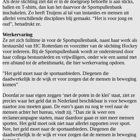
Als deze stichting ziet dat er in de doelgroep behoefte is aan sticks,
ballen en T-shirts, dan kan het daarvoor de Sportspullenbank
inschakelen. Zo heeft Truijens al tal van instanties en mensen uit
allerlei verschillende disciplines blij gemaakt. “Het is voor jong en
oud”, benadrukt ze.
Werkervaring
Ze zet zich fulltime in voor de Sportspullenbank, naast haar werk als
bestuurslid van HC Rotterdam en voorzitter van de stichting Hockey
voor iedereen. Bij de Sportspullenbank wordt ze ondersteund door
haar collega bestuursleden en vrijwilligers, onder wie een aantal met
een afstand tot de arbeidsmarkt, die hier werkervaring opdoen.
"Het geld moet naar de sportaanbieders. Diegenen die
daadwerkelijk in de wijk er voor zorgen dat de mensen in beweging
komen”
Doordat ze naar eigen zeggen ‘met de poten in de klei’ staat, ziet ze
precies waar het geld dat in Nederland beschikbaar is voor bewegen
naartoe zou moeten gaan. De euro’s gaan nu nog te veel naar de
mensen achter het bureau, vindt zij. “Dan zie ik weer een
reclamecampagne starten, maar daardoor gaan er niet meer mensen
sporten. Het geld moet ook niet naar allerlei rapporten over sport.
Nee, het geld moet naar de sportaanbieders. Diegenen die
daadwerkelijk in de wijk er voor zorgen dat de mensen in beweging