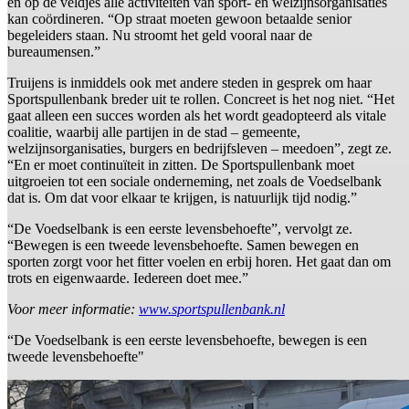
en op de veldjes alle activiteiten van sport- en welzijnsorganisaties
kan coördineren. “Op straat moeten gewoon betaalde senior
begeleiders staan. Nu stroomt het geld vooral naar de
bureaumensen.”
Truijens is inmiddels ook met andere steden in gesprek om haar
Sportspullenbank breder uit te rollen. Concreet is het nog niet. “Het
gaat alleen een succes worden als het wordt geadopteerd als vitale
coalitie, waarbij alle partijen in de stad – gemeente,
welzijnsorganisaties, burgers en bedrijfsleven – meedoen”, zegt ze.
“En er moet continuïteit in zitten. De Sportspullenbank moet
uitgroeien tot een sociale onderneming, net zoals de Voedselbank
dat is. Om dat voor elkaar te krijgen, is natuurlijk tijd nodig.”
“De Voedselbank is een eerste levensbehoefte”, vervolgt ze.
“Bewegen is een tweede levensbehoefte. Samen bewegen en
sporten zorgt voor het fitter voelen en erbij horen. Het gaat dan om
trots en eigenwaarde. Iedereen doet mee.”
Voor meer informatie:
www.sportspullenbank.nl
“De Voedselbank is een eerste levensbehoefte, bewegen is een
tweede levensbehoefte"