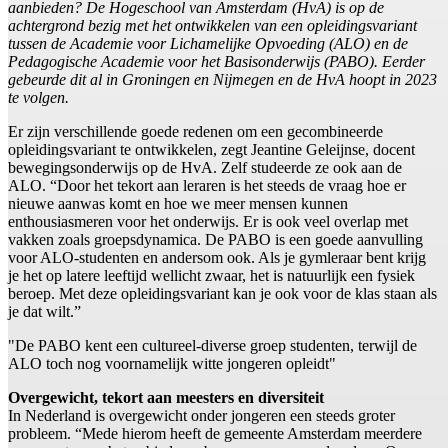
aanbieden? De Hogeschool van Amsterdam (HvA) is op de
achtergrond bezig met het ontwikkelen van een opleidingsvariant
tussen de Academie voor Lichamelijke Opvoeding (ALO) en de
Pedagogische Academie voor het Basisonderwijs (PABO). Eerder
gebeurde dit al in Groningen en Nijmegen en de HvA hoopt in 2023
te volgen.
Er zijn verschillende goede redenen om een gecombineerde
opleidingsvariant te ontwikkelen, zegt Jeantine Geleijnse, docent
bewegingsonderwijs op de HvA. Zelf studeerde ze ook aan de
ALO. “Door het tekort aan leraren is het steeds de vraag hoe er
nieuwe aanwas komt en hoe we meer mensen kunnen
enthousiasmeren voor het onderwijs. Er is ook veel overlap met
vakken zoals groepsdynamica. De PABO is een goede aanvulling
voor ALO-studenten en andersom ook. Als je gymleraar bent krijg
je het op latere leeftijd wellicht zwaar, het is natuurlijk een fysiek
beroep. Met deze opleidingsvariant kan je ook voor de klas staan als
je dat wilt.”
"De PABO kent een cultureel-diverse groep studenten, terwijl de
ALO toch nog voornamelijk witte jongeren opleidt"
Overgewicht, tekort aan meesters en diversiteit
In Nederland is overgewicht onder jongeren een steeds groter
probleem. “Mede hierom heeft de gemeente Amsterdam meerdere