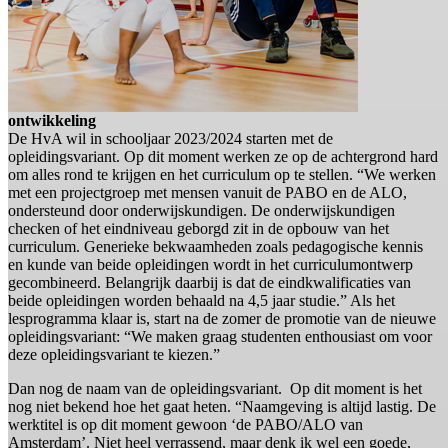
ontwikkeling
De HvA wil in schooljaar 2023/2024 starten met de
opleidingsvariant. Op dit moment werken ze op de achtergrond hard
om alles rond te krijgen en het curriculum op te stellen. “We werken
met een projectgroep met mensen vanuit de PABO en de ALO,
ondersteund door onderwijskundigen. De onderwijskundigen
checken of het eindniveau geborgd zit in de opbouw van het
curriculum. Generieke bekwaamheden zoals pedagogische kennis
en kunde van beide opleidingen wordt in het curriculumontwerp
gecombineerd. Belangrijk daarbij is dat de eindkwalificaties van
beide opleidingen worden behaald na 4,5 jaar studie.” Als het
lesprogramma klaar is, start na de zomer de promotie van de nieuwe
opleidingsvariant: “We maken graag studenten enthousiast om voor
deze opleidingsvariant te kiezen.”
Dan nog de naam van de opleidingsvariant. Op dit moment is het
nog niet bekend hoe het gaat heten. “Naamgeving is altijd lastig. De
werktitel is op dit moment gewoon ‘de PABO/ALO van
Amsterdam’. Niet heel verrassend, maar denk ik wel een goede,