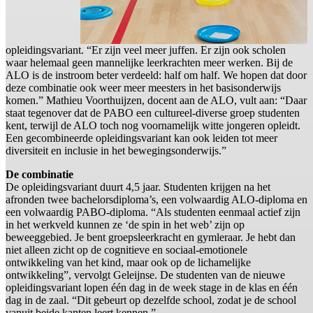
opleidingsvariant. “Er zijn veel meer juffen. Er zijn ook scholen
waar helemaal geen mannelijke leerkrachten meer werken. Bij de
ALO is de instroom beter verdeeld: half om half. We hopen dat door
deze combinatie ook weer meer meesters in het basisonderwijs
komen.” Mathieu Voorthuijzen, docent aan de ALO, vult aan: “Daar
staat tegenover dat de PABO een cultureel-diverse groep studenten
kent, terwijl de ALO toch nog voornamelijk witte jongeren opleidt.
Een gecombineerde opleidingsvariant kan ook leiden tot meer
diversiteit en inclusie in het bewegingsonderwijs.”
De combinatie
De opleidingsvariant duurt 4,5 jaar. Studenten krijgen na het
afronden twee bachelorsdiploma’s, een volwaardig ALO-diploma en
een volwaardig PABO-diploma. “Als studenten eenmaal actief zijn
in het werkveld kunnen ze ‘de spin in het web’ zijn op
beweeggebied. Je bent groepsleerkracht en gymleraar. Je hebt dan
niet alleen zicht op de cognitieve en sociaal-emotionele
ontwikkeling van het kind, maar ook op de lichamelijke
ontwikkeling”, vervolgt Geleijnse. De studenten van de nieuwe
opleidingsvariant lopen één dag in de week stage in de klas en één
dag in de zaal. “Dit gebeurt op dezelfde school, zodat je de school
vanuit beide kanten leert kennen.”