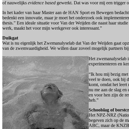
of nauwelijks
evidence based
gewerkt. Dat was voor mij een trigger 
In het kader van haar Master aan de HAN Sport en Bewegen bedacht 
bedenkt een innovatie, maar je moet het onderzoek ook implementeren. 
thesis.” Een ideale situatie voor Van der Weijden die naast haar stu
werk, maakt het voor mijn werkgever ook interessant.”
Duikgat
Wat is nu eigenlijk het Zwemanalyselab dat Van der Weijden gaat opz
van de zwemvaardigheid. We willen daar zoveel mogelijk partners bij
Het zwemanalyselab is
experimenteren en ken
“Ik hou mij bezig met
veel te doen, ook bij 
komt, omdat het leert
nu me aan de slag en 
en voor hen zijn de re
heb.”
Schoolslag of borstc
Het NPZ-NRZ (Nationa
begeven zich op de m
ABC, maar de KNZB ste