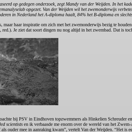
seerd op gedegen onderzoek, zegt Mandy van der Weijden. In het kad
wemanalyselab opgezet. Van der Weijden wil het zwemonderwijs verbet
kinderen in Nederland het A-diploma haalt, 84% het B-diploma en slech
, maar haar inspiratie om zich met het zwemonderwijs bezig te houden
red.). Je ziet dat soort dingen nu nog altijd in het zwembad. Dat is toc
coachte bij PSV in Eindhoven topzwemmers als Hinkelien Schreuder e
d scientists
en ik verbaasde me enorm over de wereld van het Zwem-
 als ouder mee in aanraking kwam”, vertelt Van der Weijden. “Het is e