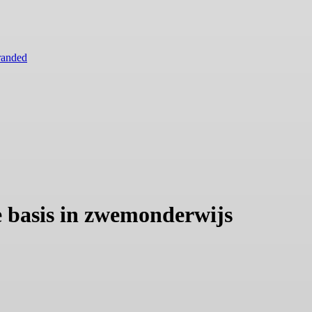
randed
 basis in zwemonderwijs