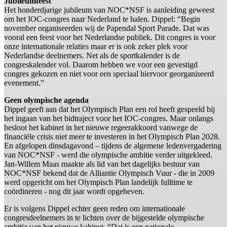
Jubileumfeest
Het honderdjarige jubileum van NOC*NSF is aanleiding geweest
om het IOC-congres naar Nederland te halen. Dippel: “Begin
november organiseerden wij de Papendal Sport Parade. Dat was
vooral een feest voor het Nederlandse publiek. Dit congres is voor
onze internationale relaties maar er is ook zeker plek voor
Nederlandse deelnemers. Net als de sportkalender is de
congreskalender vol. Daarom hebben we voor een gevestigd
congres gekozen en niet voor een speciaal hiervoor georganiseerd
evenement.”
Geen olympische agenda
Dippel geeft aan dat het Olympisch Plan een rol heeft gespeeld bij
het ingaan van het bidtraject voor het IOC-congres. Maar onlangs
besloot het kabinet in het nieuwe regeerakkoord vanwege de
financiële crisis niet meer te investeren in het Olympisch Plan 2028.
En afgelopen dinsdagavond – tijdens de algemene ledenvergadering
van NOC*NSF - werd die olympische ambitie verder uitgekleed.
Jan-Willem Maas maakte als lid van het dagelijks bestuur van
NOC*NSF bekend dat de Alliantie Olympisch Vuur - die in 2009
werd opgericht om het Olympisch Plan landelijk fulltime te
coördineren - nog dit jaar wordt opgeheven.
Er is volgens Dippel echter geen reden om internationale
congresdeelnemers in te lichten over de bijgestelde olympische
ambitie van het nieuwe kabinet. “Dat is een nationale