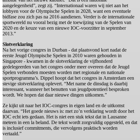
aangelegenheid”, zegt zij. “Internationaal waren wij niet aan het
lobbyen voor de Olympische Spelen in 2028, want een eventuele
bidfase zou zich pas na 2016 aandienen. Verder is de internationale
sportwereld nu vooral bezig met de toewijzing van de Spelen van
2020 en de keuze van een nieuwe IOC-voorzitter in september
2013.”
Slotverklaring
Na het vorige congres in Durban - dat plaatsvond kort nadat de
eerste Jeugd Olympische Spelen in 2010 waren gehouden in
Singapore - kwamen in de slotverklaring de vijfhonderd
gedelegeerden van het congres onder meer overeen dat de Jeugd
Spelen verbonden moesten worden met regionale en nationale
sportprogramma’s. Dippel hoopt dat het congres in Amsterdam een
stevige slotverklaring oplevert. “Met name de dinsdag is daarbij
interessant, wanneer het benutten van jeugdpotentieel besproken
wordt. We hopen dat daar nieuwe dingen uitkomen.”
Ze kijkt uit naar het IOC-congres in eigen land en de uitkomst
daarvan. “Het goede nieuws is: met zo’n verklaring wordt door het
IOC echt iets gedaan. Het is niet een stuk tekst dat in Lausanne
meteen in een la beland. De tekst wordt zorgvuldig opgesteld, en dat
is inclusief commitments, die vervolgens praktisch worden
vertaald.”