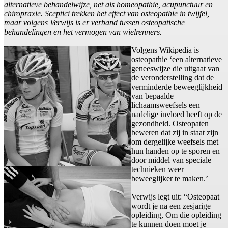
alternatieve behandelwijze, net als homeopathie, acupunctuur en
chiropraxie. Sceptici trekken het effect van osteopathie in twijfel,
maar volgens Verwijs is er verband tussen osteopatische
behandelingen en het vermogen van wielrenners.
Volgens Wikipedia is
osteopathie ‘een alternatieve
geneeswijze die uitgaat van
de veronderstelling dat de
verminderde beweeglijkheid
van bepaalde
lichaamsweefsels een
nadelige invloed heeft op de
gezondheid. Osteopaten
beweren dat zij in staat zijn
om dergelijke weefsels met
hun handen op te sporen en
door middel van speciale
technieken weer
beweeglijker te maken.’
Verwijs legt uit: “Osteopaat
wordt je na een zesjarige
opleiding, Om die opleiding
te kunnen doen moet je