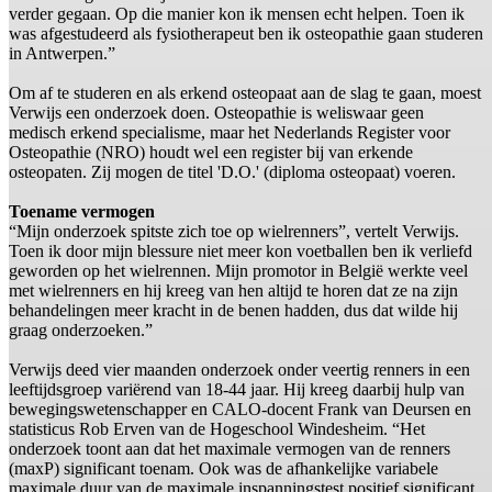
verder gegaan. Op die manier kon ik mensen echt helpen. Toen ik
was afgestudeerd als fysiotherapeut ben ik osteopathie gaan studeren
in Antwerpen.”
Om af te studeren en als erkend osteopaat aan de slag te gaan, moest
Verwijs een onderzoek doen. Osteopathie is weliswaar geen
medisch erkend specialisme, maar het Nederlands Register voor
Osteopathie (NRO) houdt wel een register bij van erkende
osteopaten. Zij mogen de titel 'D.O.' (diploma osteopaat) voeren.
Toename vermogen
“Mijn onderzoek spitste zich toe op wielrenners”, vertelt Verwijs.
Toen ik door mijn blessure niet meer kon voetballen ben ik verliefd
geworden op het wielrennen. Mijn promotor in België werkte veel
met wielrenners en hij kreeg van hen altijd te horen dat ze na zijn
behandelingen meer kracht in de benen hadden, dus dat wilde hij
graag onderzoeken.”
Verwijs deed vier maanden onderzoek onder veertig renners in een
leeftijdsgroep variërend van 18-44 jaar. Hij kreeg daarbij hulp van
bewegingswetenschapper en CALO-docent Frank van Deursen en
statisticus Rob Erven van de Hogeschool Windesheim. “Het
onderzoek toont aan dat het maximale vermogen van de renners
(maxP) significant toenam. Ook was de afhankelijke variabele
maximale duur van de maximale inspanningstest positief significant.