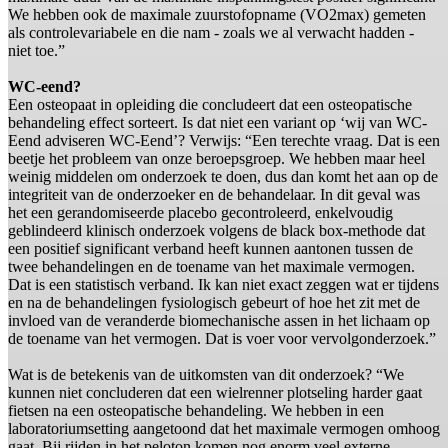
We hebben ook de maximale zuurstofopname (VO2max) gemeten
als controlevariabele en die nam - zoals we al verwacht hadden -
niet toe.”
WC-eend?
Een osteopaat in opleiding die concludeert dat een osteopatische
behandeling effect sorteert. Is dat niet een variant op ‘wij van WC-
Eend adviseren WC-Eend’? Verwijs: “Een terechte vraag. Dat is een
beetje het probleem van onze beroepsgroep. We hebben maar heel
weinig middelen om onderzoek te doen, dus dan komt het aan op de
integriteit van de onderzoeker en de behandelaar. In dit geval was
het een gerandomiseerde placebo gecontroleerd, enkelvoudig
geblindeerd klinisch onderzoek volgens de black box-methode dat
een positief significant verband heeft kunnen aantonen tussen de
twee behandelingen en de toename van het maximale vermogen.
Dat is een statistisch verband. Ik kan niet exact zeggen wat er tijdens
en na de behandelingen fysiologisch gebeurt of hoe het zit met de
invloed van de veranderde biomechanische assen in het lichaam op
de toename van het vermogen. Dat is voer voor vervolgonderzoek.”
Wat is de betekenis van de uitkomsten van dit onderzoek? “We
kunnen niet concluderen dat een wielrenner plotseling harder gaat
fietsen na een osteopatische behandeling. We hebben in een
laboratoriumsetting aangetoond dat het maximale vermogen omhoog
gaat. Bij rijden in het peloton komen nog enorm veel externe