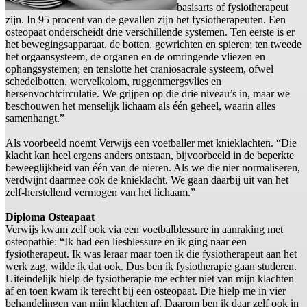
basisarts of fysiotherapeut
zijn. In 95 procent van de gevallen zijn het fysiotherapeuten. Een
osteopaat onderscheidt drie verschillende systemen. Ten eerste is er
het bewegingsapparaat, de botten, gewrichten en spieren; ten tweede
het orgaansysteem, de organen en de omringende vliezen en
ophangsystemen; en tenslotte het craniosacrale systeem, ofwel
schedelbotten, wervelkolom, ruggenmergsvlies en
hersenvochtcirculatie. We grijpen op die drie niveau’s in, maar we
beschouwen het menselijk lichaam als één geheel, waarin alles
samenhangt.”
Als voorbeeld noemt Verwijs een voetballer met knieklachten. “Die
klacht kan heel ergens anders ontstaan, bijvoorbeeld in de beperkte
beweeglijkheid van één van de nieren. Als we die nier normaliseren,
verdwijnt daarmee ook de knieklacht. We gaan daarbij uit van het
zelf-herstellend vermogen van het lichaam.”
Diploma Osteapaat
Verwijs kwam zelf ook via een voetbalblessure in aanraking met
osteopathie: “Ik had een liesblessure en ik ging naar een
fysiotherapeut. Ik was leraar maar toen ik die fysiotherapeut aan het
werk zag, wilde ik dat ook. Dus ben ik fysiotherapie gaan studeren.
Uiteindelijk hielp de fysiotherapie me echter niet van mijn klachten
af en toen kwam ik terecht bij een osteopaat. Die hielp me in vier
behandelingen van mijn klachten af. Daarom ben ik daar zelf ook in