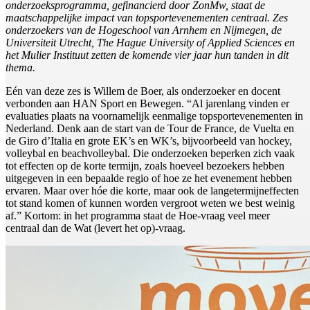
onderzoeksprogramma, gefinancierd door ZonMw, staat de
maatschappelijke impact van topsportevenementen centraal. Zes
onderzoekers van de Hogeschool van Arnhem en Nijmegen, de
Universiteit Utrecht, The Hague University of Applied Sciences en
het Mulier Instituut zetten de komende vier jaar hun tanden in dit
thema.
Eén van deze zes is Willem de Boer, als onderzoeker en docent
verbonden aan HAN Sport en Bewegen. “Al jarenlang vinden er
evaluaties plaats na voornamelijk eenmalige topsportevenementen in
Nederland. Denk aan de start van de Tour de France, de Vuelta en
de Giro d’Italia en grote EK’s en WK’s, bijvoorbeeld van hockey,
volleybal en beachvolleybal. Die onderzoeken beperken zich vaak
tot effecten op de korte termijn, zoals hoeveel bezoekers hebben
uitgegeven in een bepaalde regio of hoe ze het evenement hebben
ervaren. Maar over hóe die korte, maar ook de langetermijneffecten
tot stand komen of kunnen worden vergroot weten we best weinig
af.” Kortom: in het programma staat de Hoe-vraag veel meer
centraal dan de Wat (levert het op)-vraag.