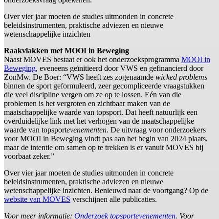
Over vier jaar moeten de studies uitmonden in concrete
beleidsinstrumenten, praktische adviezen en nieuwe
wetenschappelijke inzichten
Raakvlakken met MOOI in Beweging
Naast MOVES bestaat er ook het onderzoeksprogramma
MOOI in
Beweging
, eveneens geïnitieerd door VWS en gefinancierd door
ZonMw. De Boer: “VWS heeft zes zogenaamde
wicked problems
binnen de sport geformuleerd, zeer gecompliceerde vraagstukken
die veel discipline vergen om ze op te lossen. Eén van die
problemen is het vergroten en zichtbaar maken van de
maatschappelijke waarde van topsport. Dat heeft natuurlijk een
overduidelijke link met het verhogen van de maatschappelijke
waarde van topsport
evenementen
. De uitvraag voor onderzoekers
voor MOOI in Beweging vindt pas aan het begin van 2024 plaats,
maar de intentie om samen op te trekken is er vanuit MOVES bij
voorbaat zeker.”
Over vier jaar moeten de studies uitmonden in concrete
beleidsinstrumenten, praktische adviezen en nieuwe
wetenschappelijke inzichten. Benieuwd naar de voortgang? Op de
website van MOVES
verschijnen alle publicaties.
Voor meer informatie:
Onderzoek topsportevenementen
. Voor