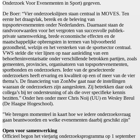
Onderzoek Voor Evenementen in Sport) gegeven.
De Boer: “Vier onderzoekslijnen staan centraal in MOVES. Ten
eerste het draagvlak, bereik en de beleving van
topsportevenementen onder Nederlanders. Daarnaast staan de
randvoorwaarden voor het vergroten van succesvolle publiek-
private samenwerking, brede economische effecten en de
maatschappelijke opbrengsten in termen van bijvoorbeeld
gezondheid, welzijn en het versterken van de sportsector centraal.
VWS stelde die vier lijnen op naar aanleiding van een
behoefteninventarisatie onder verschillende betrokken partijen, zoals
gemeenten, provincies, organisatoren van topsportevenementen,
sportbonden en onderzoekers. Ieder van de geselecteerde
onderzoekers heeft ervaring en kwaliteit op een of meer van de vier
thema’s. De financiering van ZonMw gaat naar de instellingen
waaraan de onderzoekers zijn aangesloten. Zij betrekken daar ook
collega’s bij ter ondersteuning of als die over specifieke kennis
bezitten.” Onder hen onder meer Chris Noij (UU) en Wesley Breul
(De Haagse Hogeschool).
"We brengen momenteel in kaart hoe we iedere onderzoeksvraag
gaan beantwoorden en welke evenementen daarbij geschikt zijn"
Open voor samenwerking
Officieel begon het vierjarig onderzoeksprogramma op 1 september