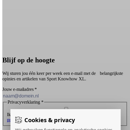
Blijf op de hoogte
Wij sturen jou één keer per week een e-mail met de belangrijkste
opinies en artikelen van Sport Knowhow XL.
Jouw e-mailadres
*
Privacyverklaring
*
Ik ontvang graag de nieuwsbrief en ga akkoord met de
Cookies & privacy
privacyverklaring
.
Wij gebruiken functionele en analytische cookies
Inschrijven