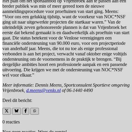
Het plan om het sportaanbod op Vrijenbroek aan te passen aan een
breder publiek was min of meer gereed toen de nieuwe
aanmeldingsprocedure voor proeftuinen van start ging. Meens:
“Voor ons een gelukkig tijdstip, want de voorkeur van NOC*NSF
ging uit naar uitgewerkte projecten die startkaar waren.” Van de
uiteindelijk zeven gehonoreerde plannen is dat van Vrijenbroek het
eerste dat bekend gemaakt is en daadwerkelijk als proeftuin van start
gaat. Die status betekent voor de Venlose verenigingen een
financiële ondersteuning van 90.000 euro, voor een projectperiode
van anderhalf jaar. Meens, die tot nu toe als enige professional
verbonden is aan het project, verwacht vanaf oktober enige voltijds
ondersteuning om de voornemens in de praktijk te brengen. “Bij
dergelijke ambities hoort een professionele aanpak en een passende
uitvoering. Die krijgen we met de ondersteuning van NOC*NSF
wel voor elkaar.”
Meer informatie: Dennis Meens, Sportconsulent Sportieve omgeving
Vrijenbroek,
d.meens@venlo.nl
of 06-1440 4490
Deel dit bericht:
0 reacties
Nog geen reacties. Wees de eerste!