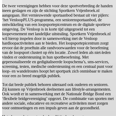
De twee verenigingen hebben voor deze sportverbreding de handen
ineen geslagen en zijn de stichting Sportkern Vrijenbroek.nl
aangegaan. Het vernieuwende sportaanbod bestaat uit vier pijlers:
‘het VenloopPLUS-programma, een seniorensportaanbod, de
ontwikkeling van een loopsportepicentrum en de digitale sportieve
omgeving. De Venloop is in korte tijd uitgegroeid tot een
loopevenement met landelijke uitstraling. Sportkern Vrijenbroek.nl
wil hierop inspelen door in samenwerking met de Venloop
hardloopactiviteiten aan te bieden. Het loopsportepicentrum zorgt
ervoor dat de proeftuin alle randvoorwaarden voor de beoefening
van de loopsport clustert op één locatie. Zowel leden als niet-leden
vinden er ondersteuning in hun sportbeoefening. Met
gepersonaliseerde en gedigitaliseerde loopschema’s, sms-services,
screening, testen, medische ondersteuning en een centraal punt voor
loop- en wandelroutes hoopt het sportpark zich onmisbaar te maken
voor een zo breed mogelijk publiek.
Tot dat brede publiek behoren uiteraard ook ouderen en senioren.
Zij kunnen op Vrijenbroek deelnemen aan lifestyle-arrangementen.
Ook wordt er in samenwerking met de Nationale Bridge Bond een
‘flexibele bridgevereniging’ opgezet. De combinatie van sporten met
andere sociale, educatieve en recreatieve activiteiten moet zorgen
voor ontmoetingen en een impuls geven aan de gezondheid.