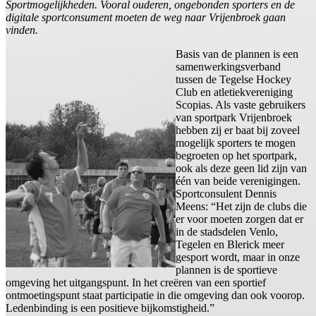
Sportmogelijkheden. Vooral ouderen, ongebonden sporters en de
digitale sportconsument moeten de weg naar Vrijenbroek gaan
vinden.
Basis van de plannen is een
samenwerkingsverband
tussen de Tegelse Hockey
Club en atletiekvereniging
Scopias. Als vaste gebruikers
van sportpark Vrijenbroek
hebben zij er baat bij zoveel
mogelijk sporters te mogen
begroeten op het sportpark,
ook als deze geen lid zijn van
één van beide verenigingen.
Sportconsulent Dennis
Meens: “Het zijn de clubs die
er voor moeten zorgen dat er
in de stadsdelen Venlo,
Tegelen en Blerick meer
gesport wordt, maar in onze
plannen is de sportieve
omgeving het uitgangspunt. In het creëren van een sportief
ontmoetingspunt staat participatie in die omgeving dan ook voorop.
Ledenbinding is een positieve bijkomstigheid.”