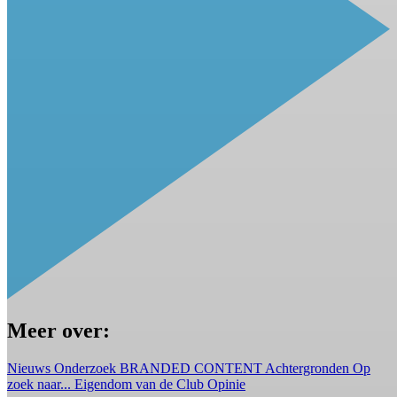
Meer over:
Nieuws
Onderzoek
BRANDED CONTENT
Achtergronden
Op
zoek naar...
Eigendom van de Club
Opinie