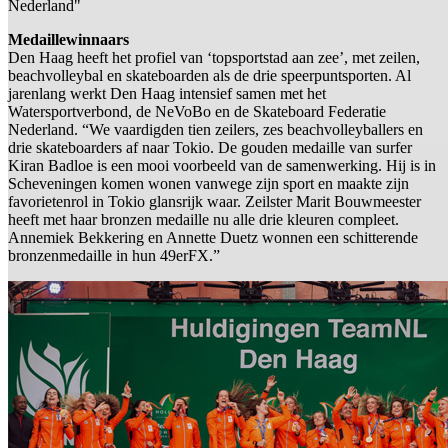
Nederland"
Medaillewinnaars
Den Haag heeft het profiel van ‘topsportstad aan zee’, met zeilen,
beachvolleybal en skateboarden als de drie speerpuntsporten. Al
jarenlang werkt Den Haag intensief samen met het
Watersportverbond, de NeVoBo en de Skateboard Federatie
Nederland. “We vaardigden tien zeilers, zes beachvolleyballers en
drie skateboarders af naar Tokio. De gouden medaille van surfer
Kiran Badloe is een mooi voorbeeld van de samenwerking. Hij is in
Scheveningen komen wonen vanwege zijn sport en maakte zijn
favorietenrol in Tokio glansrijk waar. Zeilster Marit Bouwmeester
heeft met haar bronzen medaille nu alle drie kleuren compleet.
Annemiek Bekkering en Annette Duetz wonnen een schitterende
bronzenmedaille in hun 49erFX.”