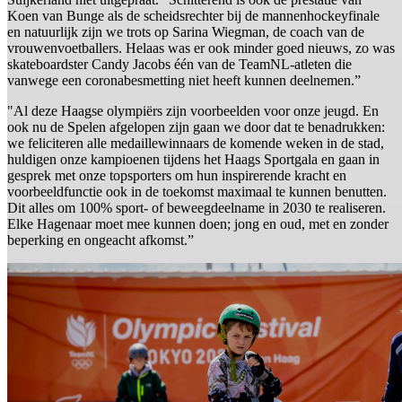
Koen van Bunge als de scheidsrechter bij de mannenhockeyfinale
en natuurlijk zijn we trots op Sarina Wiegman, de coach van de
vrouwenvoetballers. Helaas was er ook minder goed nieuws, zo was
skateboardster Candy Jacobs één van de TeamNL-atleten die
vanwege een coronabesmetting niet heeft kunnen deelnemen.”
"Al deze Haagse olympiërs zijn voorbeelden voor onze jeugd. En
ook nu de Spelen afgelopen zijn gaan we door dat te benadrukken:
we feliciteren alle medaillewinnaars de komende weken in de stad,
huldigen onze kampioenen tijdens het Haags Sportgala en gaan in
gesprek met onze topsporters om hun inspirerende kracht en
voorbeeldfunctie ook in de toekomst maximaal te kunnen benutten.
Dit alles om 100% sport- of beweegdeelname in 2030 te realiseren.
Elke Hagenaar moet mee kunnen doen; jong en oud, met en zonder
beperking en ongeacht afkomst.”