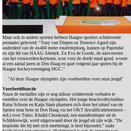
Maar ook in andere sporten hebben Haagse sporters schitterende
prestaties geleverd: “Tony van Diepen en Terrence Agard zijn
onderdeel van de 4x400 meter estafetteploeg, trainen op Papendal
en zijn lid van HAAG Atletiek. En Eva de Goede, de aanvoerster
van het vrouwenhockeyteam, won voor de derde maal goud, woont
al een aantal jaren in Den Haag en gaat volgend jaar spelen bij de
Haagse hockeyvereniging HGC.”
"Al deze Haagse olympiërs zijn voorbeelden voor onze jeugd"
Voorbeeldfunctie
Naast de medailles zijn er nog talloze schitterende verhalen te
vertellen over de Haagse olympiërs. Het jonge beachvolleybalduo
Raïsa Schoon en Katja Stam plaatsten zich door het uitstel van de
Spelen nota bene in Den Haag via het OKT (kwalificatietoernooi –
red.) voor Tokio. Khalid Choukoud, een marathonloper uit de
Schilderswijk, werd uitgezwaaid door de jeugd uit zijn wijk. “De
inspiratie die hij met zich meebrengt, is heel bijzonder,” raakt
Suijkerland niet uitgepraat. “Schitterend is ook de prestatie van