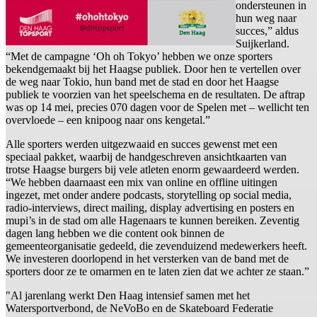
ondersteunen in
hun weg naar
succes,” aldus
Suijkerland.
“Met de campagne ‘Oh oh Tokyo’ hebben we onze sporters
bekendgemaakt bij het Haagse publiek. Door hen te vertellen over
de weg naar Tokio, hun band met de stad en door het Haagse
publiek te voorzien van het speelschema en de resultaten. De aftrap
was op 14 mei, precies 070 dagen voor de Spelen met – wellicht ten
overvloede – een knipoog naar ons kengetal.”
Alle sporters werden uitgezwaaid en succes gewenst met een
speciaal pakket, waarbij de handgeschreven ansichtkaarten van
trotse Haagse burgers bij vele atleten enorm gewaardeerd werden.
“We hebben daarnaast een mix van online en offline uitingen
ingezet, met onder andere podcasts, storytelling op social media,
radio-interviews, direct mailing, display advertising en posters en
mupi’s in de stad om alle Hagenaars te kunnen bereiken. Zeventig
dagen lang hebben we die content ook binnen de
gemeenteorganisatie gedeeld, die zevenduizend medewerkers heeft.
We investeren doorlopend in het versterken van de band met de
sporters door ze te omarmen en te laten zien dat we achter ze staan.”
"Al jarenlang werkt Den Haag intensief samen met het
Watersportverbond, de NeVoBo en de Skateboard Federatie