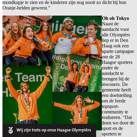
mondkapje te zien en de kinderen zijn nog nooit zo dicht bij hun
Oranje-helden geweest.”
Oh oh Tokyo
Naast de
aandacht voor
alle Olympiërs
liep er in Den
Haag ook een
aparte campagne
om de 28
Haagse sporters
onder de
aandacht te
brengen bij de
inwoners. De
gemeente heeft
een doelstelling
om de brede
topsport-
community te
realiseren. “Dat
doen we door de
sport en de
sporters te