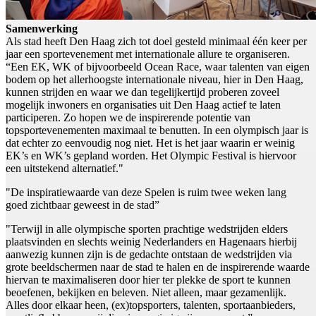
Samenwerking
Als stad heeft Den Haag zich tot doel gesteld minimaal één keer per
jaar een sportevenement met internationale allure te organiseren.
“Een EK, WK of bijvoorbeeld Ocean Race, waar talenten van eigen
bodem op het allerhoogste internationale niveau, hier in Den Haag,
kunnen strijden en waar we dan tegelijkertijd proberen zoveel
mogelijk inwoners en organisaties uit Den Haag actief te laten
participeren. Zo hopen we de inspirerende potentie van
topsportevenementen maximaal te benutten. In een olympisch jaar is
dat echter zo eenvoudig nog niet. Het is het jaar waarin er weinig
EK’s en WK’s gepland worden. Het Olympic Festival is hiervoor
een uitstekend alternatief."
"De inspiratiewaarde van deze Spelen is ruim twee weken lang
goed zichtbaar geweest in de stad”
"Terwijl in alle olympische sporten prachtige wedstrijden elders
plaatsvinden en slechts weinig Nederlanders en Hagenaars hierbij
aanwezig kunnen zijn is de gedachte ontstaan de wedstrijden via
grote beeldschermen naar de stad te halen en de inspirerende waarde
hiervan te maximaliseren door hier ter plekke de sport te kunnen
beoefenen, bekijken en beleven. Niet alleen, maar gezamenlijk.
Alles door elkaar heen, (ex)topsporters, talenten, sportaanbieders,