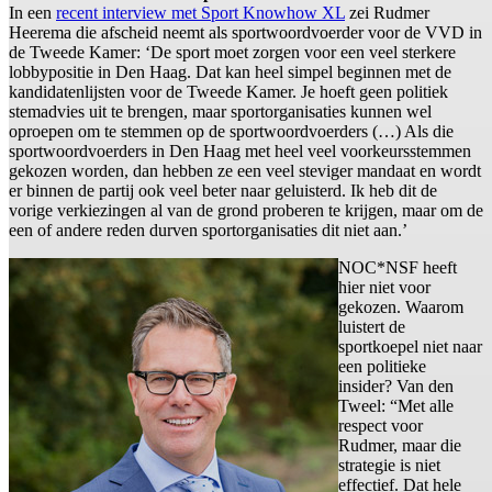
In een
recent interview met Sport Knowhow XL
zei Rudmer
Heerema die afscheid neemt als sportwoordvoerder voor de VVD in
de Tweede Kamer: ‘De sport moet zorgen voor een veel sterkere
lobbypositie in Den Haag. Dat kan heel simpel beginnen met de
kandidatenlijsten voor de Tweede Kamer. Je hoeft geen politiek
stemadvies uit te brengen, maar sportorganisaties kunnen wel
oproepen om te stemmen op de sportwoordvoerders (…) Als die
sportwoordvoerders in Den Haag met heel veel voorkeursstemmen
gekozen worden, dan hebben ze een veel steviger mandaat en wordt
er binnen de partij ook veel beter naar geluisterd. Ik heb dit de
vorige verkiezingen al van de grond proberen te krijgen, maar om de
een of andere reden durven sportorganisaties dit niet aan.’
NOC*NSF heeft
hier niet voor
gekozen. Waarom
luistert de
sportkoepel niet naar
een politieke
insider? Van den
Tweel: “Met alle
respect voor
Rudmer, maar die
strategie is niet
effectief. Dat hele