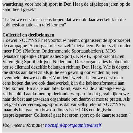
waardering voor hoe hij sport in Den Haag de afgelopen jaren op de
kaart heeft gezet.”
“Laten we eerst maar eens hopen dat we ook daadwerkelijk in die
kabinetsformatie aan tafel komen"
Collectief en deelbelangen
Hoewel NOC*NSF het voortouw neemt, organiseert de sportkoepel
de campagne ‘Sport gaat niet vanzelf’ niet alleen. Partners zijn onder
meer POS (Platform Ondernemende Sportaanbieders), MOS
(Maatschappelijke Organisaties Sport), KNVB, Sportkracht12 en
Vereniging Sportbedrijven Nederland. Deze organisaties hebben niet
per se allemaal dezelfde belangen richting Den Haag. Wie is degene
die straks aan tafel zit als jullie een gewillig oor vinden bij een
eventuele nieuwe coalitie? Van den Tweel: “Laten we eerst maar
eens hopen dat we ook daadwerkelijk in die kabinetsformatie aan
tafel komen. En als je aan tafel komt, vaak via de ambtelijke weg,
zal het altijd aankomen op deelonderwerpen. In dat geval kijken we
naar de best aangewezen organisatie om daarover mee te praten. Als
het gaat over verenigingssport is dat vanzelfsprekend NOC*NSF,
maar als het gaat om btw op fitness is de POS een logische
gesprekspartner. Collectief gaat het erom sport op de kaart te zetten.”
Voor meer informatie:
nocnsf.nl/sportgaatnietvanzelf