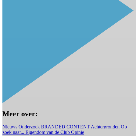
Meer over:
Nieuws
Onderzoek
BRANDED CONTENT
Achtergronden
Op
zoek naar...
Eigendom van de Club
Opinie