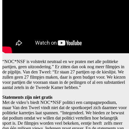
“NOC*NSF is volstrekt neutraal en we praten met alle politieke
partijen, geen uitzondering.” Er zitten dan ook nog meer filmpjes in
de pijplijn. Van den Tweel: “Er staan 27 partijen op de kieslijst. We
zullen geen 27 filmpjes maken, daar is geen budget voor. We kiezen
voor partijen die vooraan staan in de peilingen of al een substantieel
aantal zetels in de Tweede Kamer hebben.”
Statements zijn niet gratis
Met de video’s biedt NOC*NSF politici een campagnepodium,
maar Van den Tweel vindt niet dat de sportkoepel zich daarmee voor
politieke karretjes laat spannen. “Integendeel. We bieden ze bewust
dat podium omdat we willen dat politici vertellen hoe belangrijk
sport is. De filmpjes worden veel bekeken, eentje heeft zelfs meer
dan één miljoen views. Iedereen praat erover. En de statements van