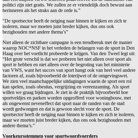
politici zijn niet gratis. We zullen ze er vriendelijk doch bewust aan
herinneren als het straks aan de orde is.”
"De sportsector heeft de neiging naar binnen te kijken en zich te
isoleren, maar we moeten juist breder kijken, dus ons ook
bezighouden met andere thema’s”
Niet alleen de zichtbare campagne is een trendbreuk met de manier
waarop NOC*NSF in het verleden de belangen van de sport in Den
Haag over het voetlicht probeerde te krijgen. Van den Tweel legt uit:
“Het grote verschil is dat we proberen het niet alleen over sport als
sport te hebben en niet alleen over de begroting van het ministerie
van VWS, want het succes van sport hangt ook van heel veel andere
factoren af, zoals bijvoorbeeld de loterijwet of de omgevingswet.
We zien veel maatschappelijke uitdagingen waarin de sport een rol
kan spelen, zoals obesitas, vergrijzing en vereenzaming. Als sport
willen we graag bijdragen. Je ziet in de praktijk bijvoorbeeld hoe
sportveldjes en parken worden opgeofferd voor woningbouw, met
als ongewenst neveneffect dat sport naar de randen van de stad
wordt gedwongen en dat is gewoon slecht voor de sport. De
sportsector heeft de neiging naar binnen te kijken en zich te isoleren,
maar we moeten juist breder kijken, dus ons ook bezighouden met
andere thema’s.”
Voorkeursstemmen voor sportwoordvoerders