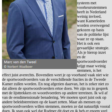
systeem met
voorkeursstemmen
heeft in Nederland
weinig invloed,
want Kamerleden
worden overwegend
gekozen op basis
van de politieke lijst
waar ze op staan.
Het is ook een
gevaarlijke strategie.
Als je hierop inzet
en de
sportwoordvoerder
krijgt maar weinig
stemmen, is het
effect juist averechts. Bovendien weet je op voorhand vaak niet wie
de sportwoordvoerders van de verschillende fracties in de Tweede
Kamer zullen worden. En nog afgezien daarvan, het is zeker niet zo
dat alleen de sportwoordvoerders ertoe doen. We zijn nu in gesprek
met de lijsttrekkers en woordvoerders op andere terreinen. Ik wil af
van de eendimensionale benadering. We moeten sport juist ook op
andere beleidsterreinen op de kaart zetten. Maar als mensen op
sportwoordvoerders willen stemmen, moeten ze dat natuurlijk vooral
doen. Ik snap ook wel dat Rudmer dit doet en ik heb er enorm veel