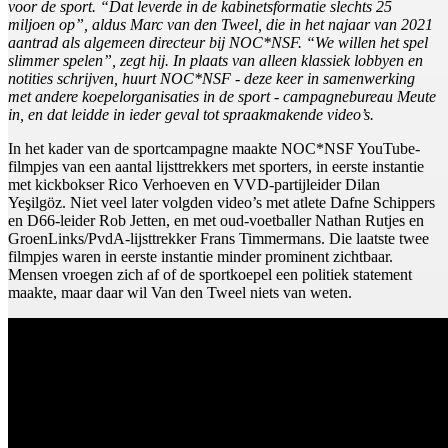
voor de sport. “Dat leverde in de kabinetsformatie slechts 25
miljoen op”, aldus Marc van den Tweel, die in het najaar van 2021
aantrad als algemeen directeur bij NOC*NSF. “We willen het spel
slimmer spelen”, zegt hij. In plaats van alleen klassiek lobbyen en
notities schrijven, huurt NOC*NSF - deze keer in samenwerking
met andere koepelorganisaties in de sport - campagnebureau Meute
in, en dat leidde in ieder geval tot spraakmakende video’s.
In het kader van de sportcampagne maakte NOC*NSF YouTube-
filmpjes van een aantal lijsttrekkers met sporters, in eerste instantie
met kickbokser Rico Verhoeven en VVD-partijleider Dilan
Yeşilgöz. Niet veel later volgden video’s met atlete Dafne Schippers
en D66-leider Rob Jetten, en met oud-voetballer Nathan Rutjes en
GroenLinks/PvdA-lijsttrekker Frans Timmermans. Die laatste twee
filmpjes waren in eerste instantie minder prominent zichtbaar.
Mensen vroegen zich af of de sportkoepel een politiek statement
maakte, maar daar wil Van den Tweel niets van weten.