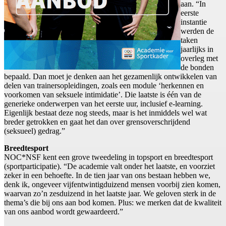
aan. “In
eerste
instantie
werden de
taken
jaarlijks in
overleg met
de bonden
bepaald. Dan moet je denken aan het gezamenlijk ontwikkelen van
delen van trainersopleidingen, zoals een module ‘herkennen en
voorkomen van seksuele intimidatie’. Die laatste is één van de
generieke onderwerpen van het eerste uur, inclusief e-learning.
Eigenlijk bestaat deze nog steeds, maar is het inmiddels wel wat
breder getrokken en gaat het dan over grensoverschrijdend
(seksueel) gedrag.”
Breedtesport
NOC*NSF kent een grove tweedeling in topsport en breedtesport
(sportparticipatie). “De academie valt onder het laatste, en voorziet
zeker in een behoefte. In de tien jaar van ons bestaan hebben we,
denk ik, ongeveer vijfentwintigduizend mensen voorbij zien komen,
waarvan zo’n zesduizend in het laatste jaar. We geloven sterk in de
thema’s die bij ons aan bod komen. Plus: we merken dat de kwaliteit
van ons aanbod wordt gewaardeerd.”