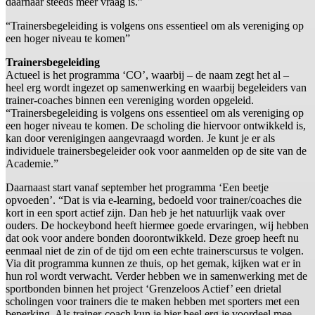
daarnaar steeds meer vraag is.”
“Trainersbegeleiding is volgens ons essentieel om als vereniging op
een hoger niveau te komen”
Trainersbegeleiding
Actueel is het programma ‘CO’, waarbij – de naam zegt het al –
heel erg wordt ingezet op samenwerking en waarbij begeleiders van
trainer-coaches binnen een vereniging worden opgeleid.
“Trainersbegeleiding is volgens ons essentieel om als vereniging op
een hoger niveau te komen. De scholing die hiervoor ontwikkeld is,
kan door verenigingen aangevraagd worden. Je kunt je er als
individuele trainersbegeleider ook voor aanmelden op de site van de
Academie.”
Daarnaast start vanaf september het programma ‘Een beetje
opvoeden’. “Dat is via e-learning, bedoeld voor trainer/coaches die
kort in een sport actief zijn. Dan heb je het natuurlijk vaak over
ouders. De hockeybond heeft hiermee goede ervaringen, wij hebben
dat ook voor andere bonden doorontwikkeld. Deze groep heeft nu
eenmaal niet de zin of de tijd om een echte trainerscursus te volgen.
Via dit programma kunnen ze thuis, op het gemak, kijken wat er in
hun rol wordt verwacht. Verder hebben we in samenwerking met de
sportbonden binnen het project ‘Grenzeloos Actief’ een drietal
scholingen voor trainers die te maken hebben met sporters met een
beperking. Als trainer-coach kun je hier heel erg je voordeel mee