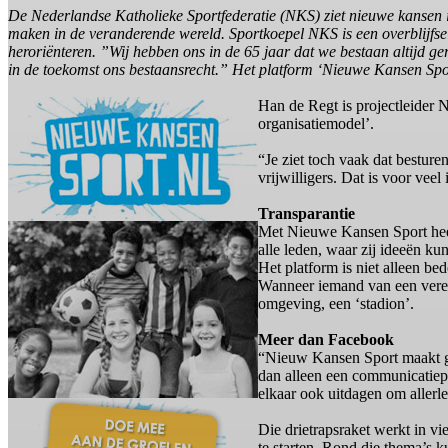
De Nederlandse Katholieke Sportfederatie (NKS) ziet nieuwe kansen in 
maken in de veranderende wereld. Sportkoepel NKS is een overblijfse
heroriënteren. ”Wij hebben ons in de 65 jaar dat we bestaan altijd g
in de toekomst ons bestaansrecht.” Het platform ‘Nieuwe Kansen Spo
Han de Regt is projectleider 
organisatiemodel’.
“Je ziet toch vaak dat besture
vrijwilligers. Dat is voor veel
Transparantie
Met Nieuwe Kansen Sport heef
alle leden, waar zij ideeën k
Het platform is niet alleen be
Wanneer iemand van een verenig
omgeving, een ‘stadion’.
Meer dan Facebook
“Nieuw Kansen Sport maakt ge
dan alleen een communicatiepl
elkaar ook uitdagen om allerle
Die drietrapsraket werkt in vi
te starten. Rond die thema’s k