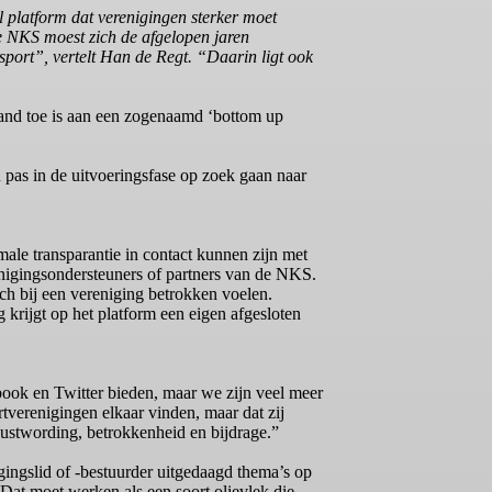
l platform dat verenigingen sterker moet
de NKS moest zich de afgelopen jaren
sport”, vertelt Han de Regt. “Daarin ligt ook
land toe is aan een zogenaamd ‘bottom up
en pas in de uitvoeringsfase op zoek gaan naar
le transparantie in contact kunnen zijn met
enigingsondersteuners of partners van de NKS.
ich bij een vereniging betrokken voelen.
 krijgt op het platform een eigen afgesloten
ok en Twitter bieden, maar we zijn veel meer
tverenigingen elkaar vinden, maar dat zij
ewustwording, betrokkenheid en bijdrage.”
igingslid of -bestuurder uitgedaagd thema’s op
“Dat moet werken als een soort olievlek die