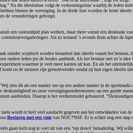
iging.” Na die ideeënfase volgt de verkenningsfase waarbij de leden in
 hebben binnen de vereniging. In de derde fase worden de beste ideeën
den de veranderingen geborgd.
anuit een vastomlijnd plan werken, maar meer vanuit een denktank van
commissievergaderingen. Als zo iemand ’s avonds thuis achter de lapto
aak minder sceptisch worden benaderd dan ideeën vanuit het bestuur, die
 voor oudere leden jeu de boules aanbiedt. Als het bestuur met zo’n idee
xperiment waarmee je veel meer kanten uit kan. En als het uiteindelijk
af komt en de mensen zijn gemotiveerder omdat zij hun eigen ideeën ui
“Wij zien dit als een manier om op een andere manier in de sportmarkt 
ze deskundigheid en onze verenigingsondersteuners op een goede manie
 kunnen aanbieden. Daarop is het verdienmodel gebaseerd. “Deskundigen
r niets wordt er heel veel aandacht gegeven aan het ontwikkelen van de
rsus
Besturen met een visie
van NOC*NSF. Er is echter nog een stap 
ën gaan toch nog te veel uit van een ‘top down’ benadering. Wij wille