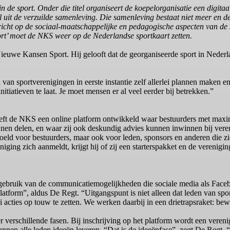
de sport. Onder die titel organiseert de koepelorganisatie een digitaa
l uit de verzuilde samenleving. Die samenleving bestaat niet meer en 
ericht op de sociaal-maatschappelijke en pedagogische aspecten van de 
rt’ moet de NKS weer op de Nederlandse sportkaart zetten.
Nieuwe Kansen Sport. Hij gelooft dat de georganiseerde sport in Neder
n van sportverenigingen in eerste instantie zelf allerlei plannen maken 
 initiatieven te laat. Je moet mensen er al veel eerder bij betrekken.”
t de NKS een online platform ontwikkeld waar bestuurders met maxima
unnen delen, en waar zij ook deskundig advies kunnen inwinnen bij ver
doeld voor bestuurders, maar ook voor leden, sponsors en anderen die z
ing zich aanmeldt, krijgt hij of zij een starterspakket en de vereniging
bruik van de communicatiemogelijkheden die sociale media als Facebo
atform”, aldus De Regt. “Uitgangspunt is niet alleen dat leden van spor
i acties op touw te zetten. We werken daarbij in een drietrapsraket: b
er verschillende fasen. Bij inschrijving op het platform wordt een veren
unnen alle leden ideeën leveren. “Dat is de ideeënfase”, zegt De Regt. 