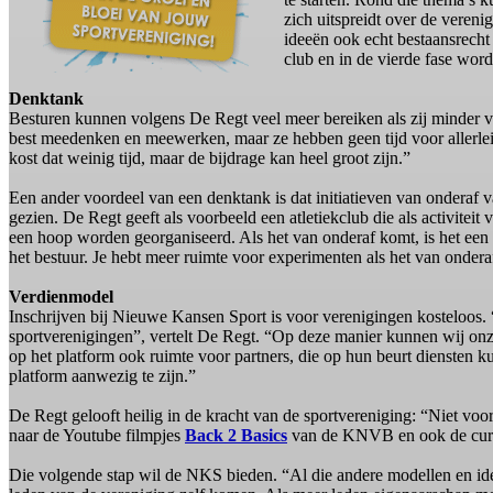
zich uitspreidt over de veren
ideeën ook echt bestaansrecht
club en in de vierde fase wor
Denktank
Besturen kunnen volgens De Regt veel meer bereiken als zij minder v
best meedenken en meewerken, maar ze hebben geen tijd voor allerlei 
kost dat weinig tijd, maar de bijdrage kan heel groot zijn.”
Een ander voordeel van een denktank is dat initiatieven van onderaf v
gezien. De Regt geeft als voorbeeld een atletiekclub die als activiteit
een hoop worden georganiseerd. Als het van onderaf komt, is het een e
het bestuur. Je hebt meer ruimte voor experimenten als het van onder
Verdienmodel
Inschrijven bij Nieuwe Kansen Sport is voor verenigingen kosteloos. 
sportverenigingen”, vertelt De Regt. “Op deze manier kunnen wij on
op het platform ook ruimte voor partners, die op hun beurt diensten
platform aanwezig te zijn.”
De Regt gelooft heilig in de kracht van de sportvereniging: “Niet voo
naar de Youtube filmpjes
Back 2 Basics
van de KNVB en ook de cu
Die volgende stap wil de NKS bieden. “Al die andere modellen en idee