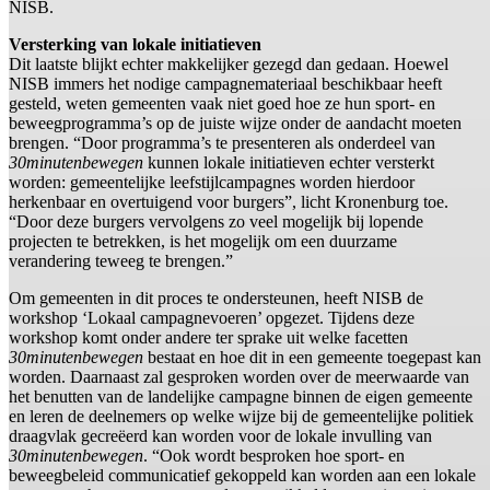
NISB.
Versterking van lokale initiatieven
Dit laatste blijkt echter makkelijker gezegd dan gedaan. Hoewel
NISB immers het nodige campagnemateriaal beschikbaar heeft
gesteld, weten gemeenten vaak niet goed hoe ze hun sport- en
beweegprogramma’s op de juiste wijze onder de aandacht moeten
brengen. “Door programma’s te presenteren als onderdeel van
30minutenbewegen
kunnen lokale initiatieven echter versterkt
worden: gemeentelijke leefstijlcampagnes worden hierdoor
herkenbaar en overtuigend voor burgers”, licht Kronenburg toe.
“Door deze burgers vervolgens zo veel mogelijk bij lopende
projecten te betrekken, is het mogelijk om een duurzame
verandering teweeg te brengen.”
Om gemeenten in dit proces te ondersteunen, heeft NISB de
workshop ‘Lokaal campagnevoeren’ opgezet. Tijdens deze
workshop komt onder andere ter sprake uit welke facetten
30minutenbewegen
bestaat en hoe dit in een gemeente toegepast kan
worden. Daarnaast zal gesproken worden over de meerwaarde van
het benutten van de landelijke campagne binnen de eigen gemeente
en leren de deelnemers op welke wijze bij de gemeentelijke politiek
draagvlak gecreëerd kan worden voor de lokale invulling van
30minutenbewegen
. “Ook wordt besproken hoe sport- en
beweegbeleid communicatief gekoppeld kan worden aan een lokale