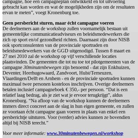
campagne, hoe een campagneplan ontwikkeld en tot uitvoering
gebracht kan worden en wat de mogelijkheden zijn om de resultaten
ervan te meten”, voegt Kronenburg toe.
Geen persbericht sturen, maar écht campagne voeren
De deelnemers aan de workshop zullen voornamelijk bestaan uit
gemeentelijke communicatieadviseurs en beleidsmedewerkers die
zich op sport en/of gezondheid richten. Daarnaast zijn door NISB
ook sportconsulenten van de provinciale sportraden en
beleidsmedewerkers van de GGD uitgenodigd. Tussen 8 maart en
27 mei 2010 zal de workshop op vijf verschillende locaties
plaatsvinden. De gemeenten die tot nu toe tot pilotgemeenten van de
campagne
30minutenbewegen
zijn benoemd - dat zijn Enkhuizen,
Deventer, Heerhugowaard, Zandvoort, Hulst/Terneuzen,
Vlaardingen/Delft en Arnhem - en de provinciale sportraden kunnen
maximaal twee personen kosteloos inschrijven. Overige deelnemers
betalen inclusief campagneboek € 350,- per persoon. “Dat is een
relatief laag bedrag, als je ziet wat je ervoor terugkrijgt”, aldus
Kronenburg. “Na afloop van de workshop kunnen de deelnemers
immers direct concreet aan de slag in hun eigen gemeente, en zullen
ze voortaan écht campagne gaan voeren in plaats van enkel een
persberichtje uitsturen. Voor (verder) advies kunnen ze bovendien
altijd bij NISB terecht.”
Voor meer informatie:
www.30minutenbewegen.nl/workshop