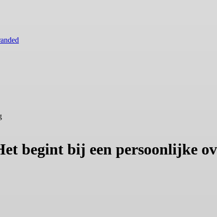
randed
g
et begint bij een persoonlijke o