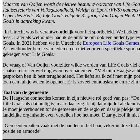
Maarten van Ooijen wordt de nieuwe bestuursvoorzitter van Life Goal
staatsecretaris van Volksgezondheid, Welzijn en Sport (VWS) namens de
Leger des Heils. Bij Life Goals volgt de 35-jarige Van Ooijen Henk D
Goals in aanraking kwam.
“In Utrecht was ik verantwoordelijk voor het sportbeleid. We hadden 
feest. Later als wethouder had ik de ambitie om ook een ander type e
Goals. In 2021 hebben we in Utrecht de
European Life Goals Games
Als wethouder ben je van iedereen en niet voor een specifieke sportaa
gekregen voor Life Goals.”
De vraag of Van Ooijen voorzitter wilde worden van Life Goals viel 
staatsecretaris er wel nog even over nadenken: “Met mijn Haagse ac
gesproken ben ik best terughoudend. Het liefst sta ik zelf met mijn pote
toch een luikje weten te openen. Er is zoveel enthousiasme en ze zijn 
Taal van de gemeente
De Haagsche connecties komen in zijn nieuwe rol goed van pas: “De p
Life Goals als dat nuttig is, maar daar zeg ik bij dat mijn lokale kenni
Je moet je verhouden tot de gemeente en de regio en daar je plekje inn
landelijke organisatie even vertellen hoe het moet. Daar geloof ik niet 
“Gemeenten zitten vaak met de handen in het haar, zeker in deze tijd 
positie en armoede”