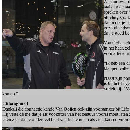
Als oud-wetho
taal dan de ta
spreken over ‘
afdeling sport
dan moet je bi
gezondheidswi
dat je goed be
Van Ooijen zi
in het haar, z
voor allerlei 
“Ik heb een di
klappen valle
Naast zijn po
is bij het Leg
vertelt hij. “
komen.”
Uithangbord
Dankzij die connectie kende Van Ooijen ook zijn voorganger bij Life 
Hij vertelde me dat je als voorzitter van het bestuur vooral moet laten 
laten zien dat je onderdeel bent van het team en als zich kansen voord