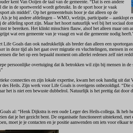
uder kent Van Ooijen de taal van de gemeente. “Dat is een andere
al die in de sportwereld wordt gebruikt. In de sport hoor je vaak
sport als middel’. Op het gemeentehuis hoor je dat alleen op de
. Als je bij andere afdelingen – WMO, welzijn, participatie – aanklopt en 
j de afdeling sport zijn. Maar het hoort natuurlijk wel bij het sociaal 
nst te bereiken. Het klinkt misschien flauw, alsof het alleen maar om 
grijpt wat een gemeente van je vraagt en wat die gemeente nodig heeft.
et Life Goals dan ook nadrukkelijk als breder dan alleen een sportorga
eker in deze tijd als het gaat over migratie en vluchtelingen, mensen in 
mensen die het op een bepaald moment om allerlei redenen zelf niet red
epe persoonlijke overtuiging dat ik betrokken wil zijn bij mensen in de
n”
litieke connecties en zijn lokale expertise, kwam het ook handig uit d
er des Heils. Zijn werk voor Life Goals is overigens onbezoldigd. “Die or
Maar het is niet een bewuste dubbelrol. Natuurlijk is het prettig dat door
Goals al: “Henk Dijkstra is een oude Leger des Heils-collega. Ik heb h
zien dat je het gezicht bent. De organisatie functioneert uitstekend, met
oen, moet je je contacten en je positie aanwenden om iets voor elkaar te