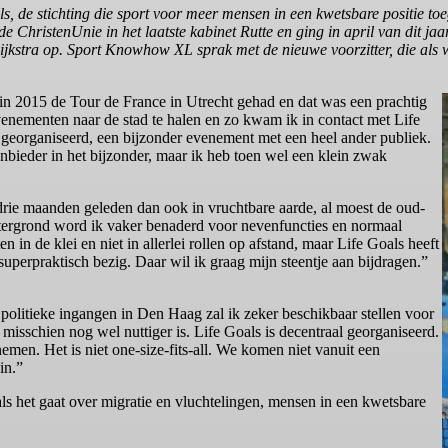
s, de stichting die sport voor meer mensen in een kwetsbare positie to
 ChristenUnie in het laatste kabinet Rutte en ging in april van dit ja
ijkstra op. Sport Knowhow XL sprak met de nieuwe voorzitter, die als 
in 2015 de Tour de France in Utrecht gehad en dat was een prachtig
venementen naar de stad te halen en zo kwam ik in contact met Life
georganiseerd, een bijzonder evenement met een heel ander publiek.
nbieder in het bijzonder, maar ik heb toen wel een klein zwak
drie maanden geleden dan ook in vruchtbare aarde, al moest de oud-
htergrond word ik vaker benaderd voor nevenfuncties en normaal
n in de klei en niet in allerlei rollen op afstand, maar Life Goals heeft
superpraktisch bezig. Daar wil ik graag mijn steentje aan bijdragen.”
olitieke ingangen in Den Haag zal ik zeker beschikbaar stellen voor
s misschien nog wel nuttiger is. Life Goals is decentraal georganiseerd.
emen. Het is niet one-size-fits-all. We komen niet vanuit een
in.”
als het gaat over migratie en vluchtelingen, mensen in een kwetsbare