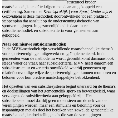
structureel breder
maatschappelijk actief te krijgen met daaraan gekoppeld een
certificering. Samen met
Kennispraktijk | voor Sport, Onderwijs &
Gezondheid
is deze methodiek doorontwikkeld tot een praktisch
stappenplan dat aansluit op de ondersteuningsbehoefte van
sportverenigingen. In gezamenlijkheid is daar nu een
subsidiemethodiek en subsidiecriteria voor gemeenten aan
gekoppeld.
Naar een nieuwe subsidiemethodiek
In de MVV-methodiek zijn verschillende maatschappelijke thema’s
voor sportverenigingen uitgewerkt en geïmplementeerd. In de
gemeenten waar de methode nu wordt gebruikt komt daarnaast ook
steeds vaker de vraag naar subsidiecriteria. MVV heeft daarom een
subsidiestructuur en -criteria ontwikkeld waarbij gemeenten op
relatief eenvoudige wijze de sportverenigingen kunnen monitoren en
belonen voor hun bredere maatschappelijke betrokkenheid.
Het opzetten van een subsidiesysteem begint uiteraard bij de thema’s
en doelstellingen van het gemeentelijk sport- en beweegbeleid, waar
vervolgens de subsidiecriteria aan gekoppeld zijn. Het
subsidiebeleid moet daarbij geen molensteen om de nek van de
verenigingen worden, maar een stimulans en beloning voor de
inspanningen met als doel het bereiken van zowel de gemeentelijke
maatschappelijke doelstellingen als die van de verenigingen.