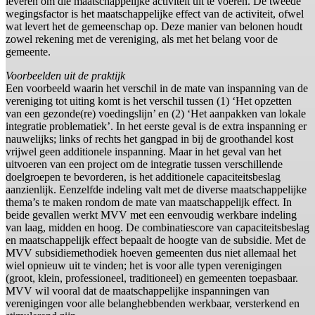
leveren om die maatschappelijke activiteit uit te voeren. De tweede
wegingsfactor is het maatschappelijke effect van de activiteit, ofwel
wat levert het de gemeenschap op. Deze manier van belonen houdt
zowel rekening met de vereniging, als met het belang voor de
gemeente.
Voorbeelden uit de praktijk
Een voorbeeld waarin het verschil in de mate van inspanning van de
vereniging tot uiting komt is het verschil tussen (1) ‘Het opzetten
van een gezonde(re) voedingslijn’ en (2) ‘Het aanpakken van lokale
integratie problematiek’. In het eerste geval is de extra inspanning er
nauwelijks; links of rechts het gangpad in bij de groothandel kost
vrijwel geen additionele inspanning. Maar in het geval van het
uitvoeren van een project om de integratie tussen verschillende
doelgroepen te bevorderen, is het additionele capaciteitsbeslag
aanzienlijk. Eenzelfde indeling valt met de diverse maatschappelijke
thema’s te maken rondom de mate van maatschappelijk effect. In
beide gevallen werkt MVV met een eenvoudig werkbare indeling
van laag, midden en hoog. De combinatiescore van capaciteitsbeslag
en maatschappelijk effect bepaalt de hoogte van de subsidie. Met de
MVV subsidiemethodiek hoeven gemeenten dus niet allemaal het
wiel opnieuw uit te vinden; het is voor alle typen verenigingen
(groot, klein, professioneel, traditioneel) en gemeenten toepasbaar.
MVV wil vooral dat de maatschappelijke inspanningen van
verenigingen voor alle belanghebbenden werkbaar, versterkend en