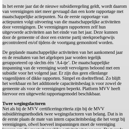
In het eerste jaar dat de nieuwe subsidieregeling geldt, wordt daarom
van verenigingen niet meer gevraagd dan een korte rapportage met
maatschappelijke actiepunten. Na de eerste rapportage van
actiepunten volgt uitvoering van die maatschappelijke activiteiten
door verenigingen. De verenigingen rapporteren zelf hun
uitgevoerde activiteiten aan het einde van het jaar. Deze kunnen
door de gemeente of door een externe partij steekproefsgewijs
gecontroleerd en/of tijdens de voortgang gemonitord worden.
De geplande maatschappelijke activiteiten van het aankomend jaar
en de resultaten van het afgelopen jaar worden tegelijk
gerapporteerd op slechts één ‘A4-tje’. De maatschappelijke
inspanning van de vereniging wordt vervolgens beloond met een
subsidie voor het volgend jaar. Er zijn dus geen ellenlange
vragenlijsten of dikke rapporten. Simpel en doeltreffend. Zo blijft
het werkbaar en het additionele capaciteitsbeslag is voor zowel de
gemeente als voor de verenigingen beperkt. Platform MVV heeft
hiervoor een uitgewerkt rapportagemodel beschikbaar.
Twee wegingsfactoren
Net als bij de MVV certificeringcriteria zijn bij de MVV
subsidiëringmethodiek twee wegingsfactoren van belang. Dat is in
de eerste plaats de mate van intern capaciteitsbeslag die het vergt bij
verenigingen, ofwel hoeveel inspanningen moet de vereniging