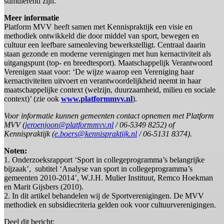
stimulerend zijn.
Meer informatie
Platform MVV heeft samen met Kennispraktijk een visie en
methodiek ontwikkeld die door middel van sport, bewegen en
cultuur een leefbare samenleving bewerkstelligt. Centraal daarin
staan gezonde en moderne verenigingen met hun kernactiviteit als
uitgangspunt (top- en breedtesport). Maatschappelijk Verantwoord
Verenigen staat voor: ‘De wijze waarop een Vereniging haar
kernactiviteiten uitvoert en verantwoordelijkheid neemt in haar
maatschappelijke context (welzijn, duurzaamheid, milieu en sociale
context)’ (zie ook
www.platformmvv.nl
).
Voor informatie kunnen gemeenten contact opnemen met Platform
MVV (
jeroenjoon@platformmvv.nl
/ 06-5349
8252) of
Kennispraktijk (
e.boers@kennispraktijk.nl
/ 06-5131 8374
).
Noten:
1. Onderzoeksrapport ‘Sport in collegeprogramma’s belangrijke
bijzaak’, subtitel ‘Analyse van sport in collegeprogramma’s
gemeenten 2010-2014’, W.J.H. Mulier Instituut, Remco Hoekman
en Marit Gijsbers (2010).
2. In dit artikel behandelen wij de Sportverenigingen. De MVV
methodiek en subsidiecriteria gelden ook voor cultuurverenigingen.
Deel dit bericht: