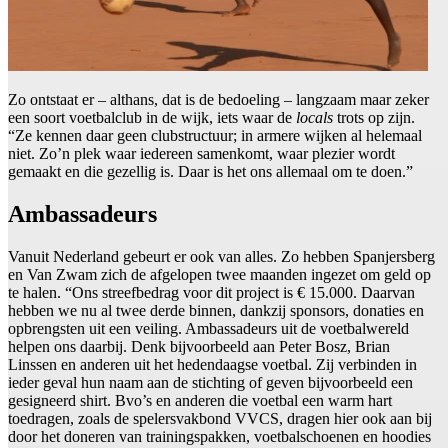
Zo ontstaat er – althans, dat is de bedoeling – langzaam maar zeker
een soort voetbalclub in de wijk, iets waar de
locals
trots op zijn.
“Ze kennen daar geen clubstructuur; in armere wijken al helemaal
niet. Zo’n plek waar iedereen samenkomt, waar plezier wordt
gemaakt en die gezellig is. Daar is het ons allemaal om te doen.”
Ambassadeurs
Vanuit Nederland gebeurt er ook van alles. Zo hebben Spanjersberg
en Van Zwam zich de afgelopen twee maanden ingezet om geld op
te halen. “Ons streefbedrag voor dit project is € 15.000. Daarvan
hebben we nu al twee derde binnen, dankzij sponsors, donaties en
opbrengsten uit een veiling. Ambassadeurs uit de voetbalwereld
helpen ons daarbij. Denk bijvoorbeeld aan Peter Bosz, Brian
Linssen en anderen uit het hedendaagse voetbal. Zij verbinden in
ieder geval hun naam aan de stichting of geven bijvoorbeeld een
gesigneerd shirt. Bvo’s en anderen die voetbal een warm hart
toedragen, zoals de spelersvakbond VVCS, dragen hier ook aan bij
door het doneren van trainingspakken, voetbalschoenen en hoodies