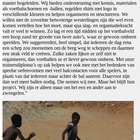
manier begeleiden. Wij bieden ondersteuning met kennis, materialen
als voetbalschoenen en -ballen, regelden shirts met logo in
verschillende kleuren en helpen organiseren en structureren. We
willen niet de zoveelste betweterige westerlingen zijn die wel even
komen vertellen hoe het moet, maar qua slag- en organisatiekracht
valt er veel te winnen. Zo lag er een tijd midden op het voetbalveld
een hoop zand ter grootte van twee auto’s, waar ze gewoon omheen
speelden. We suggereerden, heel simpel, dat iedereen de dag erna
een schep zou meenemen om de berg weg te scheppen en daarmee
een strak veld te creëren. Zulke zaken lijken ze zelf niet te
organiseren, dan voetballen ze er liever gewoon omheen. Met onze
trainersdiploma’s op zak helpen we ook mee met het bedenken van
speelse oefenvormen met veel balcontacten voor alle spelers, in
plaats van dat iedereen maar achter de bal aanrent. Daarvoor zijn
dan wel meer ballen nodig. Die nemen wij mee. Maar het blijft hun
project. Wij zijn er alleen maar om het een en ander aan te
zwengelen.”