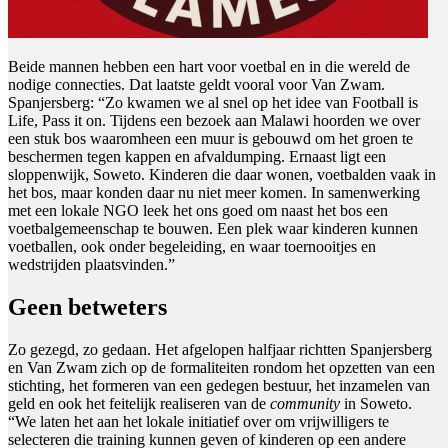
Beide mannen hebben een hart voor voetbal en in die wereld de
nodige connecties. Dat laatste geldt vooral voor Van Zwam.
Spanjersberg: “Zo kwamen we al snel op het idee van Football is
Life, Pass it on. Tijdens een bezoek aan Malawi hoorden we over
een stuk bos waaromheen een muur is gebouwd om het groen te
beschermen tegen kappen en afvaldumping. Ernaast ligt een
sloppenwijk, Soweto. Kinderen die daar wonen, voetbalden vaak in
het bos, maar konden daar nu niet meer komen. In samenwerking
met een lokale NGO leek het ons goed om naast het bos een
voetbalgemeenschap te bouwen. Een plek waar kinderen kunnen
voetballen, ook onder begeleiding, en waar toernooitjes en
wedstrijden plaatsvinden.”
Geen betweters
Zo gezegd, zo gedaan. Het afgelopen halfjaar richtten Spanjersberg
en Van Zwam zich op de formaliteiten rondom het opzetten van een
stichting, het formeren van een gedegen bestuur, het inzamelen van
geld en ook het feitelijk realiseren van de
community
in Soweto.
“We laten het aan het lokale initiatief over om vrijwilligers te
selecteren die training kunnen geven of kinderen op een andere