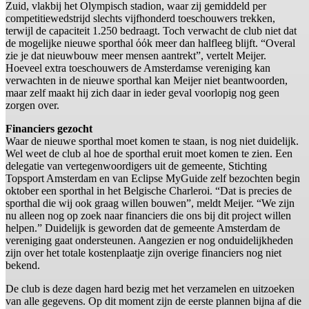
Zuid, vlakbij het Olympisch stadion, waar zij gemiddeld per
competitiewedstrijd slechts vijfhonderd toeschouwers trekken,
terwijl de capaciteit 1.250 bedraagt. Toch verwacht de club niet dat
de mogelijke nieuwe sporthal όόk meer dan halfleeg blijft. “Overal
zie je dat nieuwbouw meer mensen aantrekt”, vertelt Meijer.
Hoeveel extra toeschouwers de Amsterdamse vereniging kan
verwachten in de nieuwe sporthal kan Meijer niet beantwoorden,
maar zelf maakt hij zich daar in ieder geval voorlopig nog geen
zorgen over.
Financiers gezocht
Waar de nieuwe sporthal moet komen te staan, is nog niet duidelijk.
Wel weet de club al hoe de sporthal eruit moet komen te zien. Een
delegatie van vertegenwoordigers uit de gemeente, Stichting
Topsport Amsterdam en van Eclipse MyGuide zelf bezochten begin
oktober een sporthal in het Belgische Charleroi. “Dat is precies de
sporthal die wij ook graag willen bouwen”, meldt Meijer. “We zijn
nu alleen nog op zoek naar financiers die ons bij dit project willen
helpen.” Duidelijk is geworden dat de gemeente Amsterdam de
vereniging gaat ondersteunen. Aangezien er nog onduidelijkheden
zijn over het totale kostenplaatje zijn overige financiers nog niet
bekend.
De club is deze dagen hard bezig met het verzamelen en uitzoeken
van alle gegevens. Op dit moment zijn de eerste plannen bijna af die