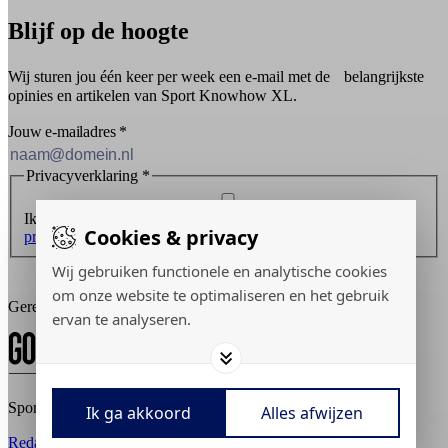
Blijf op de hoogte
Wij sturen jou één keer per week een e-mail met de belangrijkste
opinies en artikelen van Sport Knowhow XL.
Jouw e-mailadres
*
Privacyverklaring
*
Ik ontvang graag de nieuwsbrief en ga akkoord met de
Cookies & privacy
privacyverklaring
.
Wij gebruiken functionele en analytische cookies
Inschrijven
om onze website te optimaliseren en het gebruik
Gerealiseerd door:
ervan te analyseren.
Sport Knowhow XL © 2026
Ik ga akkoord
Alles afwijzen
Redactiestatuut
Adverteren
Privacy policy
Cookies aanpassen