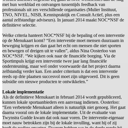
met hun werkblad en ontvangen tussentijds feedback van
professionals uit zes verschillende organisaties (Mulier Instituut,
TNO, NIVEL, NISB, Kennispraktijk en Consult Actief, plus een
aantal zelfstandige adviseurs). In januari 2014 maakt NOC*NSF de
definitieve selectie.
Welke criteria hanteert NOC*NSF bij de bepaling of een interventie
op de Menukaart komt? “Een interventie moet mensen duurzaam in
beweging krijgen en dan gaat het echt om mensen die niet sporten
en bewegen of dreigen uit te vallen”, aldus Nina Oosterloo van
NOC*NSF. “We kijken ook naar de financiële borging. Via de
Sportimpuls krijgt een interventie twee jaar lang financiële
ondersteuning, maar wel onder voorwaarde dat het project daarna
zelfstandig verder kan. Een ander criterium is dat een interventie
reeds op drie plaatsen succesvol moet zijn uitgevoerd. Dit is geen
subsidie om nieuwe producten te ontwikkelen.”
Lokale implementatie
Als de definitieve Menukaart in februari 2014 wordt gepubliceerd,
kunnen lokale sportaanbieders een aanvraag indienen. Oosterloo:
“Een verbeterde Menukaart alleen is natuurlijk niet genoeg. Het gaat
daarna vooral om de lokale implementatie. Uit de evaluatie van
Twynstra Gudde kwam dat ook naar voren. De interventie-eigenaar
moet nauw betrokken zijn bij de lokale invulling, want hij of zij
heeft de nodige ervaring. Daarom hebben we in de derde ronde bij