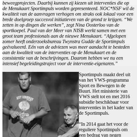
beweegprojecten. Daarbij kunnen zij kiezen uit interventies die op
de Menukaart Sportimpuls worden gepresenteerd. NOC*NSF wil de
kwaliteit van de aanvragen verhogen om straks ook lokaal voor een
brede doelgroep succesvol initiatieven van de grond te krijgen. “We
zetten in op dingen die werken”, zegt Nina Oosterloo van de
sportkoepel. Paul van der Meer van NISB werkt samen met een
groot team professionals aan de nieuwe Menukaart. “Afgelopen
zomer heeft onderzoeksbureau Twynstra Gudde de Sportimpuls
geëvalueerd. Eén van de adviezen was meer aandacht te besteden
aan de kwaliteit van de interventies op de Menukaart en de
consistentie van de beschrijvingen. Daarom hebben we nu een
intensief begeleidingstraject voor de interventie-eigenaren.”
Sportimpuls maakt deel uit
van het VWS-programma
Sport en Bewegen in de
Buurt. Het ministerie van
VWS stelt tot en met 2016
subsidie beschikbaar voor
interventies in het kader van
de Sportimpuls.
“In 2014 gaat het voor de
reguliere Sportimpuls om
een bedrag van negen