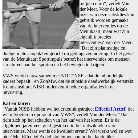
miljoen euro”, vertelt Van
der Meer. Voor de lokale
inzet van deze subsidies kan
gebruik worden gemaakt
van de interventies op de
Menukaart, maar wat zijn
eigenlijk precies
interventies? Van der Meer:
“Dat zijn planmatige en
doelgerichte aanpakken gericht op gedragsverandering. In het geval
van de Menukaart Sportimpuls betreft het interventies om mensen
structureel aan het sporten en het bewegen te krijgen.”
VWS werkt nauw samen met NOC*NSF - dat de inhoudelijke
kaders bepaalt - en ZonMw, dat de subsidie daadwerkelijk verstrekt.
Kennisinstituut NISB ondersteunt beide organisaties in de
uitvoering.
Kaf en koren
“Vanuit NISB hebben we het erkenningstraject
Effectief Actief
, dat
wij uitvoeren in opdracht van VWS”, vertelt Van der Meer. “Dat
richt zich op het scheiden van het kaf van het koren. Er is de
afgelopen jaren veel geld gestoken in het ontwikkelen van
interventies. Maar wat is de kwaliteit ervan? Wat werkt wel en wat
niet? Met Effectief Actief sluiten we aan op het landelijke