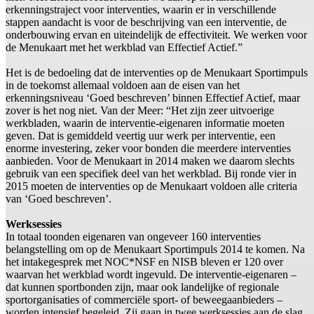
erkenningstraject voor interventies, waarin er in verschillende
stappen aandacht is voor de beschrijving van een interventie, de
onderbouwing ervan en uiteindelijk de effectiviteit. We werken voor
de Menukaart met het werkblad van Effectief Actief.”
Het is de bedoeling dat de interventies op de Menukaart Sportimpuls
in de toekomst allemaal voldoen aan de eisen van het
erkenningsniveau ‘Goed beschreven’ binnen Effectief Actief, maar
zover is het nog niet. Van der Meer: “Het zijn zeer uitvoerige
werkbladen, waarin de interventie-eigenaren informatie moeten
geven. Dat is gemiddeld veertig uur werk per interventie, een
enorme investering, zeker voor bonden die meerdere interventies
aanbieden. Voor de Menukaart in 2014 maken we daarom slechts
gebruik van een specifiek deel van het werkblad. Bij ronde vier in
2015 moeten de interventies op de Menukaart voldoen alle criteria
van ‘Goed beschreven’.
Werksessies
In totaal toonden eigenaren van ongeveer 160 interventies
belangstelling om op de Menukaart Sportimpuls 2014 te komen. Na
het intakegesprek met NOC*NSF en NISB bleven er 120 over
waarvan het werkblad wordt ingevuld. De interventie-eigenaren –
dat kunnen sportbonden zijn, maar ook landelijke of regionale
sportorganisaties of commerciële sport- of beweegaanbieders –
worden intensief begeleid. Zij gaan in twee werksessies aan de slag