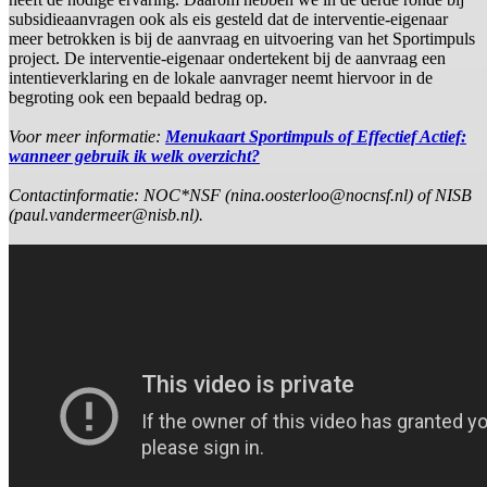
subsidieaanvragen ook als eis gesteld dat de interventie-eigenaar
meer betrokken is bij de aanvraag en uitvoering van het Sportimpuls
project. De interventie-eigenaar ondertekent bij de aanvraag een
intentieverklaring en de lokale aanvrager neemt hiervoor in de
begroting ook een bepaald bedrag op.
Voor meer informatie:
Menukaart Sportimpuls of Effectief Actief:
wanneer gebruik ik welk overzicht?
Contactinformatie: NOC*NSF (nina.oosterloo@nocnsf.nl) of NISB
(paul.vandermeer@nisb.nl).