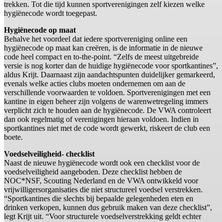
trekken. Tot die tijd kunnen sportverenigingen zelf kiezen welke
hygiënecode wordt toegepast.
Hygiënecode op maat
Behalve het voordeel dat iedere sportvereniging online een
hygiënecode op maat kan creëren, is de informatie in de nieuwe
code heel compact en to-the-point. “Zelfs de meest uitgebreide
versie is nog korter dan de huidige hygiënecode voor sportkantines”,
aldus Krijt. Daarnaast zijn aandachtspunten duidelijker gemarkeerd,
evenals welke acties clubs moeten ondernemen om aan de
verschillende voorwaarden te voldoen. Sportverenigingen met een
kantine in eigen beheer zijn volgens de warenwetregeling immers
verplicht zich te houden aan de hygiënecode. De VWA controleert
dan ook regelmatig of verenigingen hieraan voldoen. Indien in
sportkantines niet met de code wordt gewerkt, riskeert de club een
boete.
Voedselveiligheid- checklist
Naast de nieuwe hygiënecode wordt ook een checklist voor de
voedselveiligheid aangeboden. Deze checklist hebben de
NOC*NSF, Scouting Nederland en de VWA ontwikkeld voor
vrijwilligersorganisaties die niet structureel voedsel verstrekken.
“Sportkantines die slechts bij bepaalde gelegenheden eten en
drinken verkopen, kunnen dus gebruik maken van deze checklist”,
legt Krijt uit. “Voor structurele voedselverstrekking geldt echter