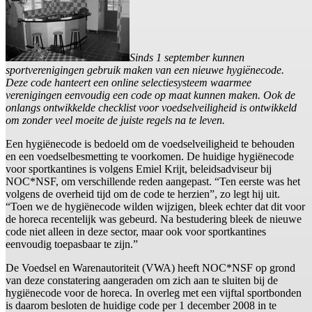
Sinds 1 september kunnen
sportverenigingen gebruik maken van een nieuwe hygiënecode.
Deze code hanteert een online selectiesysteem waarmee
verenigingen eenvoudig een code op maat kunnen maken. Ook de
onlangs ontwikkelde checklist voor voedselveiligheid is ontwikkeld
om zonder veel moeite de juiste regels na te leven.
Een hygiënecode is bedoeld om de voedselveiligheid te behouden
en een voedselbesmetting te voorkomen. De huidige hygiënecode
voor sportkantines is volgens Emiel Krijt, beleidsadviseur bij
NOC*NSF, om verschillende reden aangepast. “Ten eerste was het
volgens de overheid tijd om de code te herzien”, zo legt hij uit.
“Toen we de hygiënecode wilden wijzigen, bleek echter dat dit voor
de horeca recentelijk was gebeurd. Na bestudering bleek de nieuwe
code niet alleen in deze sector, maar ook voor sportkantines
eenvoudig toepasbaar te zijn.”
De Voedsel en Warenautoriteit (VWA) heeft NOC*NSF op grond
van deze constatering aangeraden om zich aan te sluiten bij de
hygiënecode voor de horeca. In overleg met een vijftal sportbonden
is daarom besloten de huidige code per 1 december 2008 in te