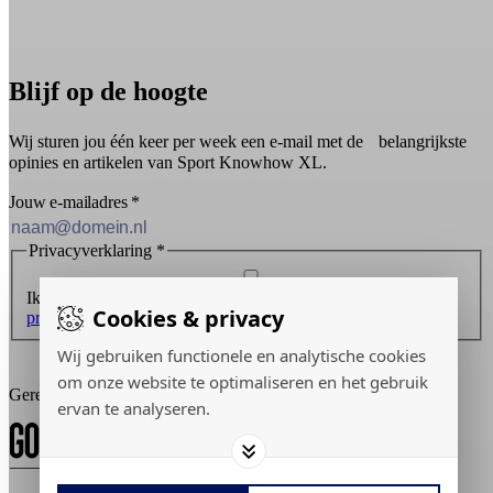
Blijf op de hoogte
Wij sturen jou één keer per week een e-mail met de belangrijkste
opinies en artikelen van Sport Knowhow XL.
Jouw e-mailadres
*
Privacyverklaring
*
Ik ontvang graag de nieuwsbrief en ga akkoord met de
Cookies & privacy
privacyverklaring
.
Wij gebruiken functionele en analytische cookies
Inschrijven
om onze website te optimaliseren en het gebruik
Gerealiseerd door:
ervan te analyseren.