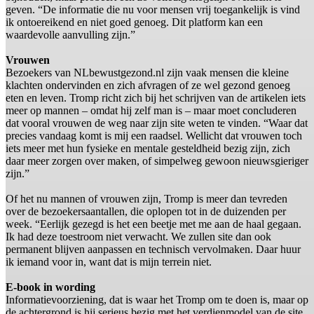
geven. “De informatie die nu voor mensen vrij toegankelijk is vind
ik ontoereikend en niet goed genoeg. Dit platform kan een
waardevolle aanvulling zijn.”
Vrouwen
Bezoekers van NLbewustgezond.nl zijn vaak mensen die kleine
klachten ondervinden en zich afvragen of ze wel gezond genoeg
eten en leven. Tromp richt zich bij het schrijven van de artikelen iets
meer op mannen – omdat hij zelf man is – maar moet concluderen
dat vooral vrouwen de weg naar zijn site weten te vinden. “Waar dat
precies vandaag komt is mij een raadsel. Wellicht dat vrouwen toch
iets meer met hun fysieke en mentale gesteldheid bezig zijn, zich
daar meer zorgen over maken, of simpelweg gewoon nieuwsgieriger
zijn.”
Of het nu mannen of vrouwen zijn, Tromp is meer dan tevreden
over de bezoekersaantallen, die oplopen tot in de duizenden per
week. “Eerlijk gezegd is het een beetje met me aan de haal gegaan.
Ik had deze toestroom niet verwacht. We zullen site dan ook
permanent blijven aanpassen en technisch vervolmaken. Daar huur
ik iemand voor in, want dat is mijn terrein niet.
E-book in wording
Informatievoorziening, dat is waar het Tromp om te doen is, maar op
de achtergrond is hij serieus bezig met het verdienmodel van de site.