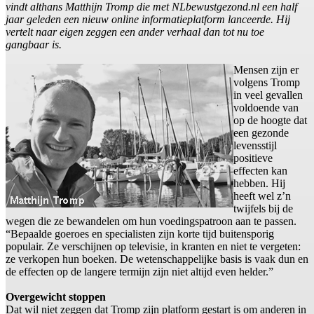
vindt althans Matthijn Tromp die met NLbewustgezond.nl een half
jaar geleden een nieuw online informatieplatform lanceerde. Hij
vertelt naar eigen zeggen een ander verhaal dan tot nu toe
gangbaar is.
Mensen zijn er
volgens Tromp
in veel gevallen
voldoende van
op de hoogte dat
een gezonde
levensstijl
positieve
effecten kan
hebben. Hij
heeft wel z’n
twijfels bij de
wegen die ze bewandelen om hun voedingspatroon aan te passen.
“Bepaalde goeroes en specialisten zijn korte tijd buitensporig
populair. Ze verschijnen op televisie, in kranten en niet te vergeten:
ze verkopen hun boeken. De wetenschappelijke basis is vaak dun en
de effecten op de langere termijn zijn niet altijd even helder.”
Overgewicht stoppen
Dat wil niet zeggen dat Tromp zijn platform gestart is om anderen in