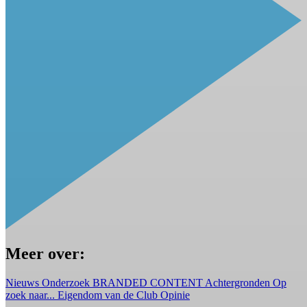
Meer over:
Nieuws
Onderzoek
BRANDED CONTENT
Achtergronden
Op
zoek naar...
Eigendom van de Club
Opinie