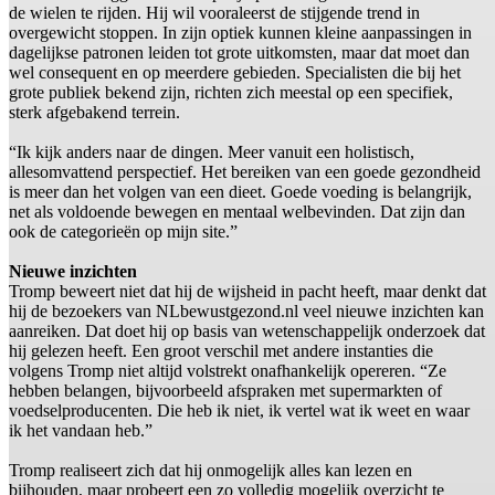
de wielen te rijden. Hij wil vooraleerst de stijgende trend in
overgewicht stoppen. In zijn optiek kunnen kleine aanpassingen in
dagelijkse patronen leiden tot grote uitkomsten, maar dat moet dan
wel consequent en op meerdere gebieden. Specialisten die bij het
grote publiek bekend zijn, richten zich meestal op een specifiek,
sterk afgebakend terrein.
“Ik kijk anders naar de dingen. Meer vanuit een holistisch,
allesomvattend perspectief. Het bereiken van een goede gezondheid
is meer dan het volgen van een dieet. Goede voeding is belangrijk,
net als voldoende bewegen en mentaal welbevinden. Dat zijn dan
ook de categorieën op mijn site.”
Nieuwe inzichten
Tromp beweert niet dat hij de wijsheid in pacht heeft, maar denkt dat
hij de bezoekers van NLbewustgezond.nl veel nieuwe inzichten kan
aanreiken. Dat doet hij op basis van wetenschappelijk onderzoek dat
hij gelezen heeft. Een groot verschil met andere instanties die
volgens Tromp niet altijd volstrekt onafhankelijk opereren. “Ze
hebben belangen, bijvoorbeeld afspraken met supermarkten of
voedselproducenten. Die heb ik niet, ik vertel wat ik weet en waar
ik het vandaan heb.”
Tromp realiseert zich dat hij onmogelijk alles kan lezen en
bijhouden, maar probeert een zo volledig mogelijk overzicht te