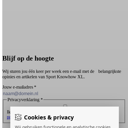
Blijf op de hoogte
Wij sturen jou één keer per week een e-mail met de belangrijkste
opinies en artikelen van Sport Knowhow XL.
Jouw e-mailadres
*
Privacyverklaring
*
Ik ontvang graag de nieuwsbrief en ga akkoord met de
Cookies & privacy
privacyverklaring
.
Wij gebruiken functionele en analytische cookies
Inschrijven